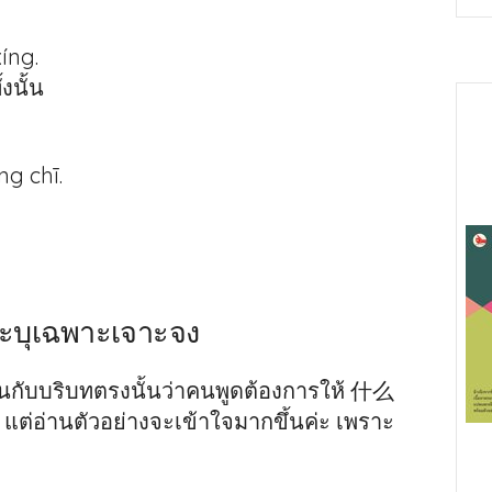
íng.
งนั้น
g chī.
่ระบุเฉพาะเจาะจง
ขึ้นกับบริบทตรงนั้นว่าคนพูดต้องการให้ 什么
 แต่อ่านตัวอย่างจะเข้าใจมากขึ้นค่ะ เพราะ