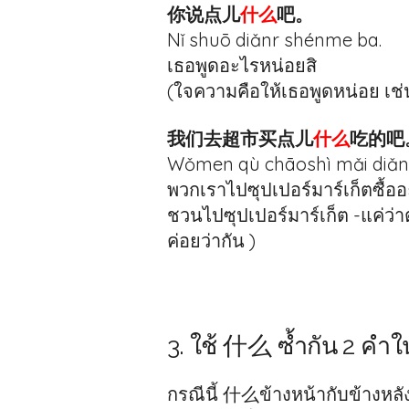
你说点儿
什么
吧。
Nǐ shuō diǎnr shénme ba.
เธอพูดอะไรหน่อยสิ
(ใจความคือให้เธอพูดหน่อย เช่
我们去超市买点儿
什么
吃的吧
Wǒmen qù chāoshì mǎi diǎnr
พวกเราไปซุปเปอร์มาร์เก็ตซื้อ
ชวนไปซุปเปอร์มาร์เก็ต -แค่ว่าต
ค่อยว่ากัน )
3. ใช้ 什么 ซ้ำกัน 2 คำ
กรณีนี้ 什么ข้างหน้ากับข้างหลังค