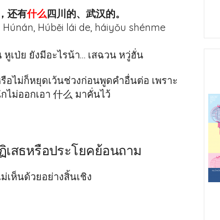
，还有
什么
四川的、武汉的。
Húnán, Húběi lái de, háiyǒu shénme
 หูเป่ย ยังมีอะไรน้า… เสฉวน หวู่ฮั่น
อไม่ก็หยุดเว้นช่วงก่อนพูดคำอื่นต่อ เพราะ
นึกไม่ออกเอา 什么 มาคั่นไว้
ฏิเสธหรือประโยคย้อนถาม
่เห็นด้วยอย่างสิ้นเชิง