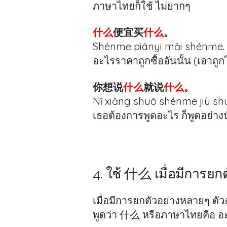
ภาษาไทยก็ใช้ ไม่ยากๆ
什么
便宜买
什么
。
Shénme piányi mǎi shénme.
อะไรราคาถูกซื้ออันนั้น (เอาถูก
你想说
什么
就说
什么
。
Nǐ xiǎng shuō shénme jiù s
เธอต้องการพูดอะไร ก็พูดอย่า
4. ใช้ 什么 เมื่อมีการยกต
เมื่อมีการยกตัวอย่างหลายๆ ตัว
พูดว่า 什么 หรือภาษาไทยคือ อะไร