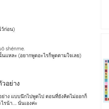
ไว้ก่อน)
huō shénme.
งนั้นแหละ (อยากพูดอะไรก็พูดตามใจเลย)
ัวอย่าง
อย่าง แบบนึกไปพูดไป ตอนที่ยังคิดไม่ออกก็
น้า….. นั่นเองค่ะ