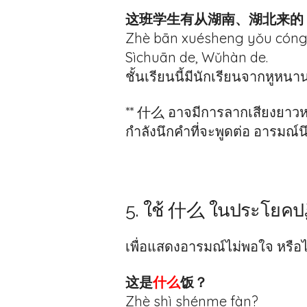
这班学生有从湖南、湖北来的
Zhè bān xuésheng yǒu cóng 
Sìchuān de, Wǔhàn de.
ชั้นเรียนนี้มีนักเรียนจากหูหนาน
** 什么 อาจมีการลากเสียงยาวหรื
กำลังนึกคำที่จะพูดต่อ อารมณ์
5. ใช้ 什么 ในประโยคป
เพื่อแสดงอารมณ์ไม่พอใจ หรือไม
这是
什么
饭？
Zhè shì shénme fàn?