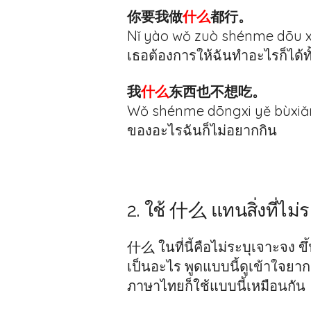
你要我做
什么
都行。
Nǐ yào wǒ zuò shénme dōu x
เธอต้องการให้ฉันทำอะไรก็ได้ทั้
我
什么
东西也不想吃。
Wǒ shénme dōngxi yě bùxiǎn
ของอะไรฉันก็ไม่อยากกิน
2. ใช้ 什么 แทนสิ่งที่ไม
什么 ในที่นี้คือไม่ระบุเจาะจง 
เป็นอะไร พูดแบบนี้ดูเข้าใจยาก
ภาษาไทยก็ใช้แบบนี้เหมือนกัน