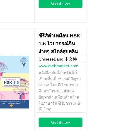
Get it now
ซีรีส์คำเหมือน HSK
1-6 ไวยากรณ์จีน
ง่ายๆ สไตล์สุ่ยหลิน
ChineseBang 中文棒
www.mebmarket.com
หนังสือเล่มนี้สุ่ยหลินตั้งใจ
เขียนขึ้นเพื่อช่วยแก้ปัญหา
ของคนไทยที่เรียนภาษา
จีนมาสักระยะแล้วเจอ
ปัญหาคำเหมือนคำคล้าย
ในภาษาจีนที่เรียกว่า 近义
词 [jìny…
Get it now