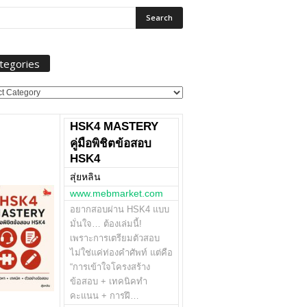
tegories
ories
HSK4 MASTERY
คู่มือพิชิตข้อสอบ
HSK4
สุ่ยหลิน
www.mebmarket.com
อยากสอบผ่าน HSK4 แบบ
มั่นใจ… ต้องเล่มนี้!
เพราะการเตรียมตัวสอบ
ไม่ใช่แค่ท่องคำศัพท์ แต่คือ
“การเข้าใจโครงสร้าง
ข้อสอบ + เทคนิคทำ
คะแนน + การฝึ…