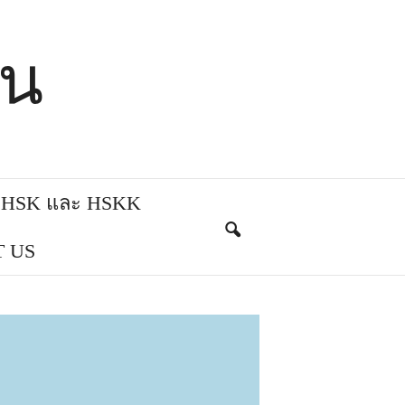
ีน
บ HSK และ HSKK
 US