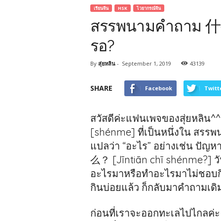
เรียนจีน
HSK
ไวยากรณ์จีน
สรรพนามคำถาม 什么 ท
รอ?
By
สุ่ยหลิน
-
September 1, 2019
43139
SHARE
Facebook
Twitt
สวัสดีค่ะแฟนเพจของสุ่ยหลิน
[shénme] ที่เป็นหนึ่งใน สรร
แปลว่า “อะไร” อย่างเช่น ป
么？ [Jīntiān chī shénme?] วัน
อะไรมาหรือทำอะไรมาไม่ชอบกินส
กินบ่อยแล้ว ก็กลับมาคำถามเด
ก่อนที่เราจะออกทะเลไปไกลค่ะ 