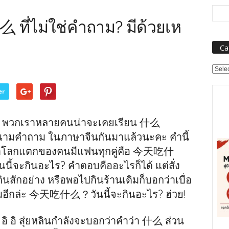
ี่ไม่ใช่คำถาม? มีด้วยเห
Ca
Categ
er
^^ พวกเราหลายคนน่าจะเคยเรียน 什么
พนามคำถาม ในภาษาจีนกันมาแล้วนะคะ คำนี้
ัญหาโลกแตกของคนมีแฟนทุกคู่คือ 今天吃什
นี้จะกินอะไร? คำตอบคืออะไรก็ได้ แต่สั่ง
ักอย่าง หรือพอไปกินร้านเดิมก็บอกว่าเบื่อ
ิมอีกล่ะ 今天吃什么？วันนี้จะกินอะไร? ฮ่วย!
อิ อิ สุ่ยหลินกำลังจะบอกว่าคำว่า 什么 ส่วน