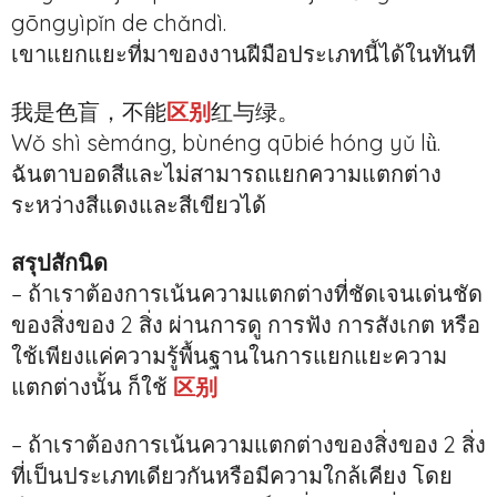
gōngyìpǐn de chǎndì.
เขาแยกแยะที่มาของงานฝีมือประเภทนี้ได้ในทันที
我是色盲，不能
区别
红与绿。
Wǒ shì sèmáng, bùnéng qūbié hóng yǔ lǜ.
ฉันตาบอดสีและไม่สามารถแยกความแตกต่าง
ระหว่างสีแดงและสีเขียวได้
สรุปสักนิด
– ถ้าเราต้องการเน้นความแตกต่างที่ชัดเจนเด่นชัด
ของสิ่งของ 2 สิ่ง ผ่านการดู การฟัง การสังเกต หรือ
ใช้เพียงแค่ความรู้พื้นฐานในการแยกแยะความ
แตกต่างนั้น ก็ใช้
区别
– ถ้าเราต้องการเน้นความแตกต่างของสิ่งของ 2 สิ่ง
ที่เป็นประเภทเดียวกันหรือมีความใกล้เคียง โดย