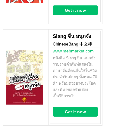
Get it now
Slang จีน สนุกจัง
ChineseBang 中文棒
www.mebmarket.com
หนังสือ Slang จีน สนุกจัง
รวบรวมคำศัพท์แสลงใน
ภาษาจีนที่คนจีนใช้ในชีวิต
ประจำวันบ่อยๆ ทั้งหมด 70
คำ พร้อมตัวอย่างประโยค
และที่มาของคำแสลง
เป็นวิธีการเรี…
Get it now