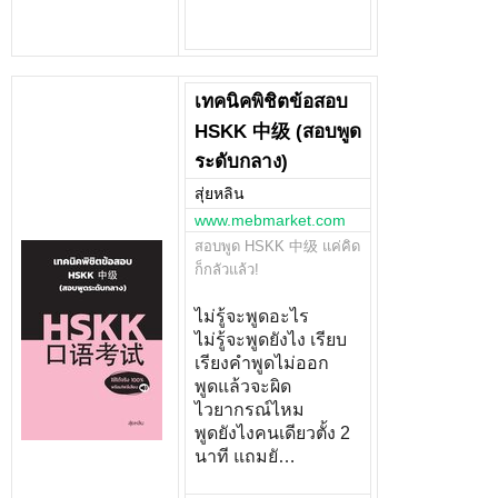
เทคนิคพิชิตข้อสอบ
HSKK 中级 (สอบพูด
ระดับกลาง)
สุ่ยหลิน
www.mebmarket.com
สอบพูด HSKK 中级 แค่คิด
ก็กลัวแล้ว!
ไม่รู้จะพูดอะไร
ไม่รู้จะพูดยังไง เรียบ
เรียงคำพูดไม่ออก
พูดแล้วจะผิด
ไวยากรณ์ไหม
พูดยังไงคนเดียวตั้ง 2
นาที แถมยั…