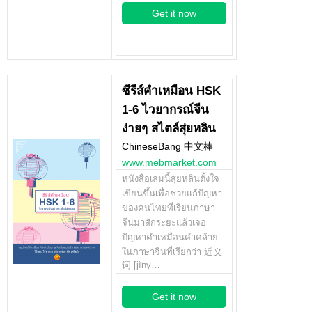
Get it now
ซีรีส์คำเหมือน HSK
1-6 ไวยากรณ์จีน
ง่ายๆ สไตล์สุ่ยหลิน
ChineseBang 中文棒
www.mebmarket.com
หนังสือเล่มนี้สุ่ยหลินตั้งใจ
เขียนขึ้นเพื่อช่วยแก้ปัญหา
ของคนไทยที่เรียนภาษา
จีนมาสักระยะแล้วเจอ
ปัญหาคำเหมือนคำคล้าย
ในภาษาจีนที่เรียกว่า 近义
词 [jìny…
Get it now