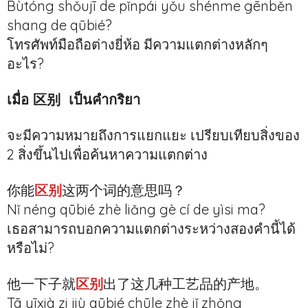
Bùtóng shǒujī de pǐnpái yǒu shénme gēnběn
shang de qūbié?
โทรศัพท์มือถือต่างยี่ห้อ มีความแตกต่างหลักๆ
อะไร?
เมื่อ 区别 เป็นคำกริยา
จะมีความหมายถึงการแยกแยะ เปรียบเทียบสิ่งของ
2 สิ่งขึ้นไปเพื่อค้นหาความแตกต่าง
你能
区别
这两个词的意思吗？
Nǐ néng qūbié zhè liǎng gè cí de yìsi ma?
เธอสามารถบอกความแตกต่างระหว่างสองคำนี้ได้
หรือไม่?
他一下子就
区别
出了这几种工艺品的产地。
Tā yīxià zi jiù qūbié chūle zhè jǐ zhǒng