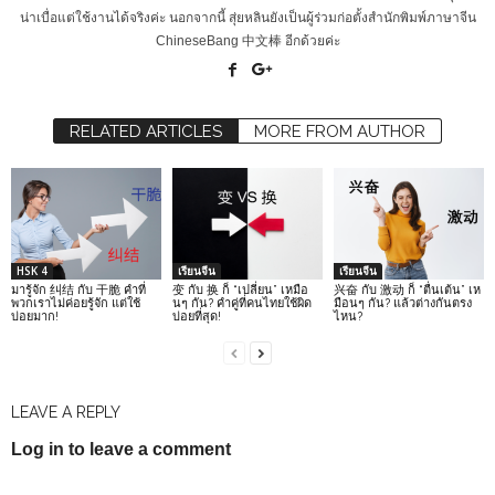
น่าเบื่อแต่ใช้งานได้จริงค่ะ นอกจากนี้ สุ่ยหลินยังเป็นผู้ร่วมก่อตั้งสำนักพิมพ์ภาษาจีน
ChineseBang 中文棒 อีกด้วยค่ะ
RELATED ARTICLES
MORE FROM AUTHOR
HSK 4
เรียนจีน
เรียนจีน
มารู้จัก 纠结 กับ 干脆 คำที่
变 กับ 换 ก็ “เปลี่ยน” เหมือ
兴奋 กับ 激动 ก็ “ตื่นเต้น” เห
พวกเราไม่ค่อยรู้จัก แต่ใช้
นๆ กัน? คำคู่ที่คนไทยใช้ผิด
มือนๆ กัน? แล้วต่างกันตรง
บ่อยมาก!
บ่อยที่สุด!
ไหน?
LEAVE A REPLY
Log in to leave a comment