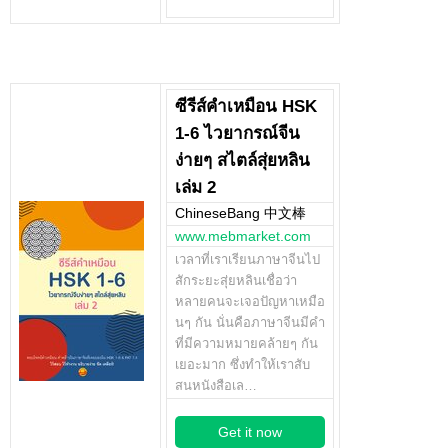
ซีรีส์คำเหมือน HSK
1-6 ไวยากรณ์จีน
ง่ายๆ สไตล์สุ่ยหลิน
เล่ม 2
ChineseBang 中文棒
www.mebmarket.com
เวลาที่เราเรียนภาษาจีนไป
สักระยะสุ่ยหลินเชื่อว่า
หลายคนจะเจอปัญหาเหมือ
นๆ กัน นั่นคือภาษาจีนมีคำ
ที่มีความหมายคล้ายๆ กัน
เยอะมาก ซึ่งทำให้เราสับ
สนหนังสือเล…
Get it now