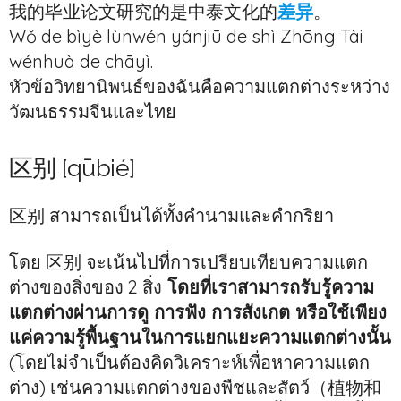
我的毕业论文研究的是中泰文化的
差异
。
Wǒ de bìyè lùnwén yánjiū de shì Zhōng Tài
wénhuà de chāyì.
หัวข้อวิทยานิพนธ์ของฉันคือความแตกต่างระหว่าง
วัฒนธรรมจีนและไทย
区别 [qūbié]
区别 สามารถเป็นได้ทั้งคำนามและคำกริยา
โดย 区别 จะเน้นไปที่การเปรียบเทียบความแตก
ต่างของสิ่งของ 2 สิ่ง
โดยที่เราสามารถรับรู้ความ
แตกต่างผ่านการดู การฟัง การสังเกต หรือใช้เพียง
แค่ความรู้พื้นฐานในการแยกแยะความแตกต่างนั้น
(โดยไม่จำเป็นต้องคิดวิเคราะห์เพื่อหาความแตก
ต่าง) เช่นความแตกต่างของพืชและสัตว์（植物和