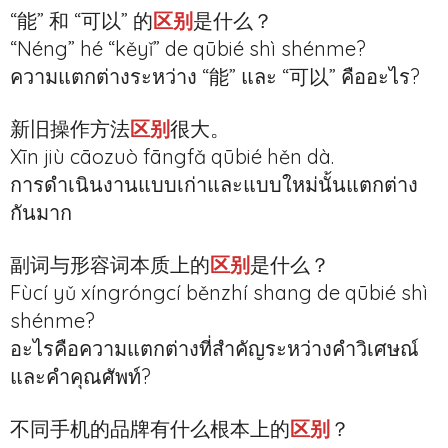
“能” 和 “可以” 的
区别
是什么？
“Néng” hé “kěyǐ” de qūbié shì shénme?
ความแตกต่างระหว่าง “能” และ “可以” คืออะไร?
新旧操作方法
区别
很大。
Xīn jiù cāozuò fāngfǎ qūbié hěn dà.
การดําเนินงานแบบเก่าและแบบใหม่นั้นแตกต่าง
กันมาก
副词与形容词本质上的
区别
是什么？
Fùcí yǔ xíngróngcí běnzhí shang de qūbié shì
shénme?
อะไรคือความแตกต่างที่สำคัญระหว่างคำวิเศษณ์
และคำคุณศัพท์?
不同手机的品牌有什么根本上的
区别
？