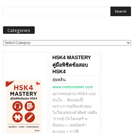
Categories
Categories
HSK4 MASTERY
คู่มือพิชิตข้อสอบ
HSK4
สุ่ยหลิน
www.mebmarket.com
อยากสอบผ่าน HSK4 แบบ
มั่นใจ… ต้องเล่มนี้!
เพราะการเตรียมตัวสอบ
ไม่ใช่แค่ท่องคำศัพท์ แต่คือ
“การเข้าใจโครงสร้าง
ข้อสอบ + เทคนิคทำ
คะแนน + การฝึ…