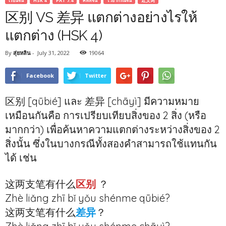
เรียนจีน
HSK 4
PAT 7.4
ศัพท์จีน
ไวยากรณ์จีน
近义词
区别 VS 差异 แตกต่างอย่างไรให้
แตกต่าง (HSK 4)
By
สุ่ยหลิน
-
July 31, 2022
19064
Facebook
Twitter
区别 [qūbié] และ 差异 [chāyì] มีความหมาย
เหมือนกันคือ การเปรียบเทียบสิ่งของ 2 สิ่ง (หรือ
มากกว่า) เพื่อค้นหาความแตกต่างระหว่างสิ่งของ 2
สิ่งนั้น ซึ่งในบางกรณีทั้งสองคำสามารถใช้แทนกัน
ได้ เช่น
这两支笔有什么
区别
？
Zhè liǎng zhī bǐ yǒu shénme qūbié?
这两支笔有什么
差异
？