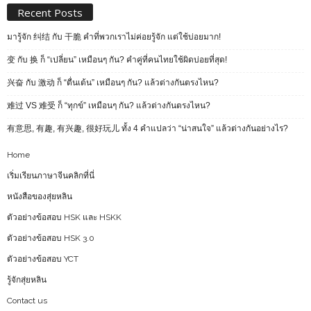
Recent Posts
มารู้จัก 纠结 กับ 干脆 คำที่พวกเราไม่ค่อยรู้จัก แต่ใช้บ่อยมาก!
变 กับ 换 ก็ “เปลี่ยน” เหมือนๆ กัน? คำคู่ที่คนไทยใช้ผิดบ่อยที่สุด!
兴奋 กับ 激动 ก็ “ตื่นเต้น” เหมือนๆ กัน? แล้วต่างกันตรงไหน?
难过 VS 难受 ก็ “ทุกข์” เหมือนๆ กัน? แล้วต่างกันตรงไหน?
有意思, 有趣, 有兴趣, 很好玩儿 ทั้ง 4 คำแปลว่า “น่าสนใจ” แล้วต่างกันอย่างไร?
Home
เริ่มเรียนภาษาจีนคลิกที่นี่
หนังสือของสุ่ยหลิน
ตัวอย่างข้อสอบ HSK และ HSKK
ตัวอย่างข้อสอบ HSK 3.0
ตัวอย่างข้อสอบ YCT
รู้จักสุ่ยหลิน
Contact us