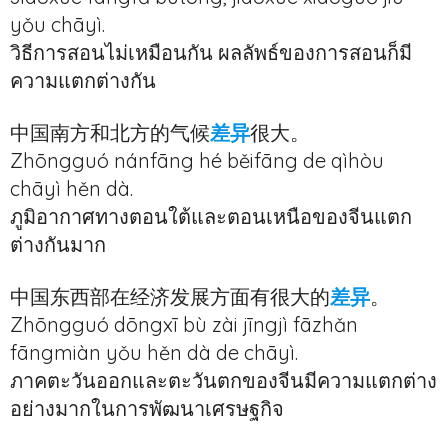
yǒu chāyì.
วิธีการสอนไม่เหมือนกัน ผลลัพธ์ของการสอนก็มี
ความแตกต่างกัน
中国南方和北方的气候
差异
很大。
Zhōngguó nánfāng hé běifāng de qìhòu
chāyì hěn dà.
ภูมิอากาศทางตอนใต้และตอนเหนือของจีนแตก
ต่างกันมาก
中国东西部在经济发展方面有很大的
差异
。
Zhōngguó dōngxī bù zài jīngjì fāzhǎn
fāngmiàn yǒu hěn dà de chāyì.
ภาคตะวันออกและตะวันตกของจีนมีความแตกต่าง
อย่างมากในการพัฒนาเศรษฐกิจ