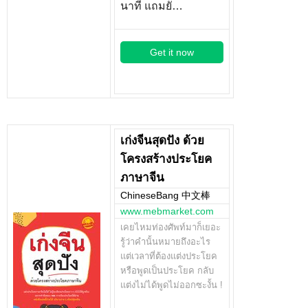
นาที แถมยั…
Get it now
เก่งจีนสุดปัง ด้วย
โครงสร้างประโยค
ภาษาจีน
ChineseBang 中文棒
www.mebmarket.com
เคยไหมท่องศัพท์มาก็เยอะ
รู้ว่าคำนั้นหมายถึงอะไร
แต่เวลาที่ต้องแต่งประโยค
หรือพูดเป็นประโยค กลับ
แต่งไม่ได้พูดไม่ออกซะงั้น !