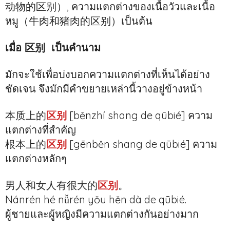
动物的区别）, ความแตกต่างของเนื้อวัวและเนื้อ
หมู（牛肉和猪肉的区别）เป็นต้น
เมื่อ 区别 เป็นคำนาม
มักจะใช้เพื่อบ่งบอกความแตกต่างที่เห็นได้อย่าง
ชัดเจน จึงมักมีคำขยายเหล่านี้วางอยู่ข้างหน้า
本质上的
区别
[běnzhí shang de qūbié] ความ
แตกต่างที่สำคัญ
根本上的
区别
[gēnběn shang de qūbié] ความ
แตกต่างหลักๆ
男人和女人有很大的
区别
。
Nánrén hé nǚrén yǒu hěn dà de qūbié.
ผู้ชายและผู้หญิงมีความแตกต่างกันอย่างมาก