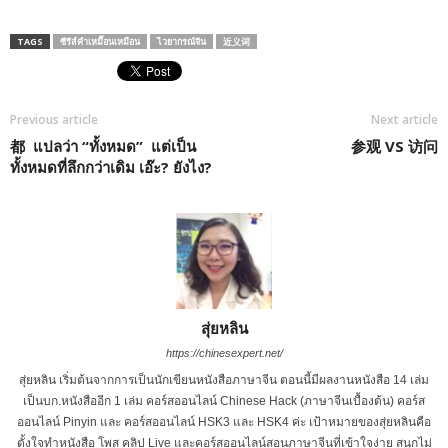
TAGS
ซีรีส์คำเหมื๊อนเหมือน
ไวยากรณ์จีน
近义词
Previous article
Next article
都 แปลว่า “ทั้งหมด” แต่เป็น
参观 VS 访问
ทั้งหมดที่ลึกกว่าเดิม เอ๊ะ? ยังไง?
สุ่ยหลิน
https://chinesexpert.net/
สุ่ยหลิน เริ่มต้นจากการเป็นนักเขียนหนังสือภาษาจีน ตอนนี้มีผลงานหนังสือ 14 เล่ม
เป็นบก.หนังสืออีก 1 เล่ม คอร์สออนไลน์ Chinese Hack (ภาษาจีนเบื้องต้น) คอร์ส
ออนไลน์ Pinyin และ คอร์สออนไลน์ HSK3 และ HSK4 ค่ะ เป้าหมายของสุ่ยหลินคือ
ตั้งใจทำหนังสือ โพส คลิป Live และคอร์สออนไลน์สอนภาษาจีนที่เข้าใจง่าย สนุกไม่