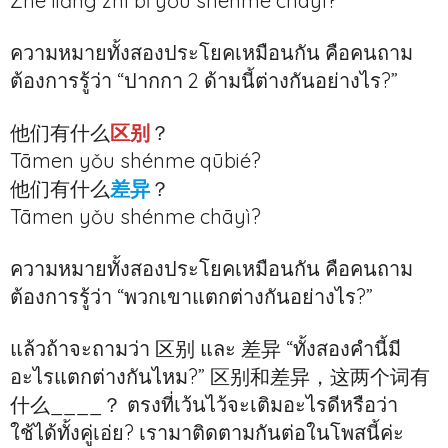
Zhè liǎng zhī bǐ yǒu shénme chāyì?
ความหมายทั้งสองประโยคเหมือนกัน คือคนถาม
ต้องการรู้ว่า “ปากกา 2 ด้ามนี้ต่างกันอย่างไร?”
他们有什么
区别
？
Tāmen yǒu shénme qūbié?
他们有什么
差异
？
Tāmen yǒu shénme chāyì?
ความหมายทั้งสองประโยคเหมือนกัน คือคนถาม
ต้องการรู้ว่า “พวกเขาแตกต่างกันอย่างไร?”
แล้วถ้าจะถามว่า 区别 และ 差异 “ทั้งสองคำนี้มี
อะไรแตกต่างกันไหม?” 区别和差异，这两个词有
什么____？ ตรงที่เว้นไว้จะเติมอะไรดีหรือว่า
ใช้ได้ทั้งคู่เอ่ย? เรามาติดตามกันต่อในโพสนี้ค่ะ