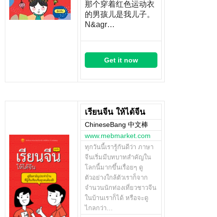
那个穿着红色运动衣
的男孩儿是我儿子。
N&agr…
Get it now
เรียนจีน ให้ได้จีน
ChineseBang 中文棒
www.mebmarket.com
ทุกวันนี้เรารู้กันดีว่า ภาษา
จีนเริ่มมีบทบาทสำคัญใน
โลกนี้มากขึ้นเรื่อยๆ ดู
ตัวอย่างใกล้ตัวเราก็จาก
จำนวนนักท่องเที่ยวชาวจีน
ในบ้านเราก็ได้ หรือจะดู
ไกลกว่า…