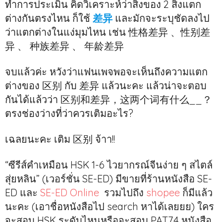
ทำการประเมิน คิดวิเคราะห์ว่าสิ่งของ 2 สิ่งแตก
ต่างกันตรงไหน ก็ใช้
差异
และมักจะระบุชัดลงไป
ว่าแตกต่างในแง่มุมไหน เช่น 性格差异 、性别差
异 、 种族差异 、 年龄差异
จบแล้วค่ะ หวังว่าแฟนเพจพอจะเห็นถึงความแตก
ต่างของ 区别 กับ 差异 แล้วนะคะ แล้วน่าจะตอบ
กันได้แล้วว่า 区别和差异，这两个词有什么
__
？
ตรงช่องว่างที่ว่าควรเติมอะไร?
เฉลยนะคะ เติม 区别 จ้าา!!
“ซีรีส์คำเหมือน HSK 1-6 ไวยากรณ์จีนง่าย ๆ สไตล์
สุ่ยหลิน” (เวอร์ชั่น SE-ED) มีขายที่ร้านหนังสือ SE-
ED และ
SE-ED Online
รวมไปถึง
shopee
ก็มีแล้ว
นะคะ (เอาชื่อหนังสือไป search หาได้เลยยย) ใคร
จะสอบ HSK ระดับไหนหรือจะสอบ PAT7.4 หนังสือ