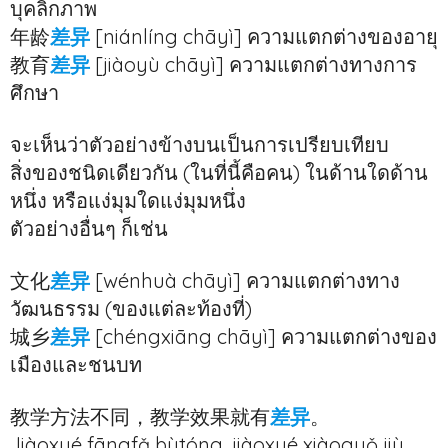
บุคลิกภาพ
年龄
差异
[niánlíng chāyì] ความแตกต่างของอายุ
教育
差异
[jiàoyù chāyì] ความแตกต่างทางการ
ศึกษา
จะเห็นว่าตัวอย่างข้างบนเป็นการเปรียบเทียบ
สิ่งของชนิดเดียวกัน (ในที่นี้คือคน) ในด้านใดด้าน
หนึ่ง หรือแง่มุมใดแง่มุมหนึ่ง
ตัวอย่างอื่นๆ ก็เช่น
文化
差异
[wénhuà chāyì] ความแตกต่างทาง
วัฒนธรรม (ของแต่ละท้องที่)
城乡
差异
[chéngxiāng chāyì] ความแตกต่างของ
เมืองและชนบท
教学方法不同，教学效果就有
差异
。
Jiàoxué fāngfǎ bùtóng, jiàoxué xiàoguǒ jiù