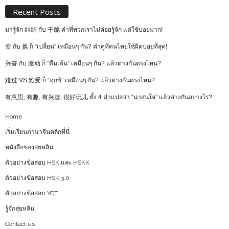
Recent Posts
มารู้จัก 纠结 กับ 干脆 คำที่พวกเราไม่ค่อยรู้จัก แต่ใช้บ่อยมาก!
变 กับ 换 ก็ “เปลี่ยน” เหมือนๆ กัน? คำคู่ที่คนไทยใช้ผิดบ่อยที่สุด!
兴奋 กับ 激动 ก็ “ตื่นเต้น” เหมือนๆ กัน? แล้วต่างกันตรงไหน?
难过 VS 难受 ก็ “ทุกข์” เหมือนๆ กัน? แล้วต่างกันตรงไหน?
有意思, 有趣, 有兴趣, 很好玩儿 ทั้ง 4 คำแปลว่า “น่าสนใจ” แล้วต่างกันอย่างไร?
Home
เริ่มเรียนภาษาจีนคลิกที่นี่
หนังสือของสุ่ยหลิน
ตัวอย่างข้อสอบ HSK และ HSKK
ตัวอย่างข้อสอบ HSK 3.0
ตัวอย่างข้อสอบ YCT
รู้จักสุ่ยหลิน
Contact us