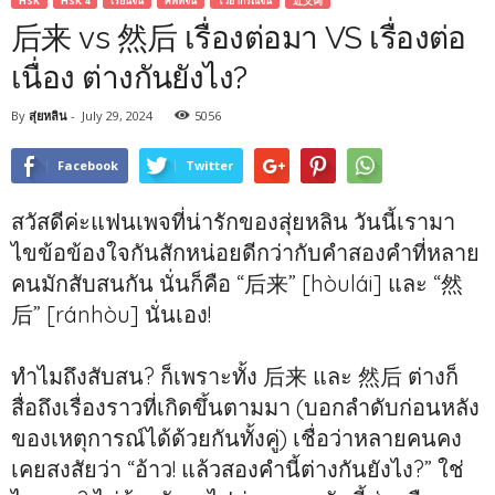
HSK
HSK 4
เรียนจีน
ศัพท์จีน
ไวยากรณ์จีน
近义词
后来 vs 然后 เรื่องต่อมา VS เรื่องต่อ
เนื่อง ต่างกันยังไง?
By
สุ่ยหลิน
-
July 29, 2024
5056
Facebook
Twitter
สวัสดีค่ะแฟนเพจที่น่ารักของสุ่ยหลิน วันนี้เรามา
ไขข้อข้องใจกันสักหน่อยดีกว่ากับคำสองคำที่หลาย
คนมักสับสนกัน นั่นก็คือ “后来” [hòulái] และ “然
后” [ránhòu] นั่นเอง!
ทำไมถึงสับสน? ก็เพราะทั้ง 后来 และ 然后 ต่างก็
สื่อถึงเรื่องราวที่เกิดขึ้นตามมา (บอกลำดับก่อนหลัง
ของเหตุการณ์ได้ด้วยกันทั้งคู่) เชื่อว่าหลายคนคง
เคยสงสัยว่า “อ้าว! แล้วสองคำนี้ต่างกันยังไง?” ใช่