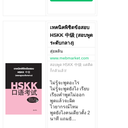
เทคนิคพิชิตข้อสอบ
HSKK 中级 (สอบพูด
ระดับกลาง)
สุ่ยหลิน
www.mebmarket.com
สอบพูด HSKK 中级 แค่คิด
ก็กลัวแล้ว!
ไม่รู้จะพูดอะไร
ไม่รู้จะพูดยังไง เรียบ
เรียงคำพูดไม่ออก
พูดแล้วจะผิด
ไวยากรณ์ไหม
พูดยังไงคนเดียวตั้ง 2
นาที แถมยั…