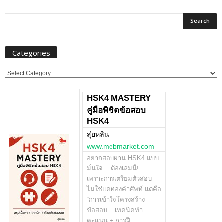
Categories
Categories
HSK4 MASTERY
คู่มือพิชิตข้อสอบ
HSK4
สุ่ยหลิน
www.mebmarket.com
อยากสอบผ่าน HSK4 แบบ
มั่นใจ… ต้องเล่มนี้!
เพราะการเตรียมตัวสอบ
ไม่ใช่แค่ท่องคำศัพท์ แต่คือ
“การเข้าใจโครงสร้าง
ข้อสอบ + เทคนิคทำ
คะแนน + การฝึ…