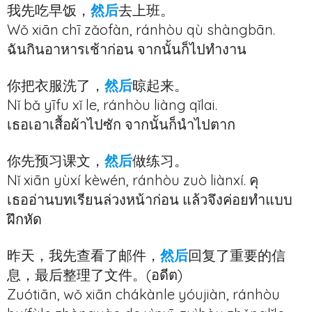
我先吃早饭，
然后
去上班。
Wǒ xiān chī zǎofàn, ránhòu qù shàngbān.
ฉันกินอาหารเช้าก่อน จากนั้นก็ไปทำงาน
你把衣服洗了，
然后
晾起来。
Nǐ bǎ yīfu xǐ le, ránhòu liàng qǐlai.
เธอเอาเสื้อผ้าไปซัก จากนั้นก็นำไปตาก
你先预习课文，
然后
做练习。
Nǐ xiān yùxí kèwén, ránhòu zuò liànxí. คุ
เธออ่านบทเรียนล่วงหน้าก่อน แล้วจึงค่อยทำแบบ
ฝึกหัด
昨天，我先查看了邮件，
然后
回复了重要的信
息，最后整理了文件。(อดีต)
Zuótiān, wǒ xiān chákànle yóujiàn, ránhòu