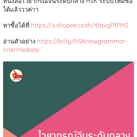
หนังสือไวยากรณ์จีนระดับกลาง HSK ระบบใหม่ซื้อ
ได้แล้วววค่าา
หาซื้อได้ที่
htt
ps://s.shopee.co.th/4favgPfPM2
อ่านตัวอย่าง
https://bit.ly/HSKnewgrammar-
Intermediate