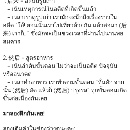
1. 后来 = อัลบั้มรูปเก่า
– เน้นเหตุการณ์ในอดีตที่เกิดขึ้นแล้ว
– เวลาเราดูรูปเก่า เรามักจะนึกถึงเรื่องราวใน
อดีต “โอ้! ตอนนั้นเราไปเที่ยวด้วยกัน แล้วต่อมา (后
来) เราก็…” ซึ่งมักจะเป็นช่วงเวลาที่ผ่านไปนานพอ
สมควร
2. 然后 = สูตรอาหาร
– เน้นลำดับขั้นตอน ไม่ว่าจะเป็นอดีต ปัจจุบัน
หรืออนาคต
– เวลาทำอาหาร เราทำตามขั้นตอน “หั่นผัก จาก
นั้น (然后) ผัด แล้วก็ (然后) ปรุงรส” ทุกขั้นตอนเกิด
ขึ้นต่อเนื่องกันเลย
มาลองฝึกกันเลย!
ลองเติมคำในช่องว่างดูนะคะ: