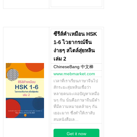
ซีรีส์คำเหมือน HSK
1-6 ไวยากรณ์จีน
ง่ายๆ สไตล์สุ่ยหลิน
เล่ม 2
ChineseBang 中文棒
www.mebmarket.com
เวลาที่เราเรียนภาษาจีนไป
สักระยะสุ่ยหลินเชื่อว่า
หลายคนจะเจอปัญหาเหมือ
นๆ กัน นั่นคือภาษาจีนมีคำ
ที่มีความหมายคล้ายๆ กัน
เยอะมาก ซึ่งทำให้เราสับ
สนหนังสือเล…
Get it now