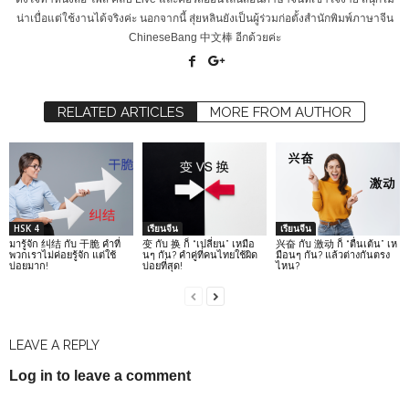
น่าเบื่อแต่ใช้งานได้จริงค่ะ นอกจากนี้ สุ่ยหลินยังเป็นผู้ร่วมก่อตั้งสำนักพิมพ์ภาษาจีน
ChineseBang 中文棒 อีกด้วยค่ะ
RELATED ARTICLES
MORE FROM AUTHOR
HSK 4
เรียนจีน
เรียนจีน
มารู้จัก 纠结 กับ 干脆 คำที่
变 กับ 换 ก็ “เปลี่ยน” เหมือ
兴奋 กับ 激动 ก็ “ตื่นเต้น” เห
พวกเราไม่ค่อยรู้จัก แต่ใช้
นๆ กัน? คำคู่ที่คนไทยใช้ผิด
มือนๆ กัน? แล้วต่างกันตรง
บ่อยมาก!
บ่อยที่สุด!
ไหน?
LEAVE A REPLY
Log in to leave a comment