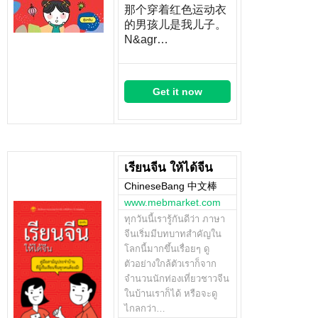
那个穿着红色运动衣
的男孩儿是我儿子。
N&agr…
Get it now
เรียนจีน ให้ได้จีน
ChineseBang 中文棒
www.mebmarket.com
ทุกวันนี้เรารู้กันดีว่า ภาษา
จีนเริ่มมีบทบาทสำคัญใน
โลกนี้มากขึ้นเรื่อยๆ ดู
ตัวอย่างใกล้ตัวเราก็จาก
จำนวนนักท่องเที่ยวชาวจีน
ในบ้านเราก็ได้ หรือจะดู
ไกลกว่า…