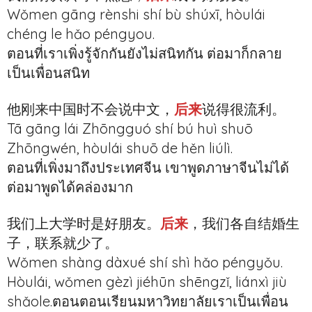
Wǒmen gāng rènshi shí bù shúxī, hòulái
chéng le hǎo péngyou.
ตอนที่เราเพิ่งรู้จักกันยังไม่สนิทกัน ต่อมาก็กลาย
เป็นเพื่อนสนิท
他刚来中国时不会说中文，
后来
说得很流利。
Tā gāng lái Zhōngguó shí bú huì shuō
Zhōngwén, hòulái shuō de hěn liúlì.
ตอนที่เพิ่งมาถึงประเทศจีน เขาพูดภาษาจีนไม่ได้
ต่อมาพูดได้คล่องมาก
我们上大学时是好朋友。
后来
，我们各自结婚生
子，联系就少了。
Wǒmen shàng dàxué shí shì hǎo péngyǒu.
Hòulái, wǒmen gèzì jiéhūn shēngzǐ, liánxì jiù
shǎole.ตอนตอนเรียนมหาวิทยาลัยเราเป็นเพื่อน