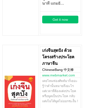
นาที แถมยั…
Get it now
เก่งจีนสุดปัง ด้วย
โครงสร้างประโยค
ภาษาจีน
ChineseBang 中文棒
www.mebmarket.com
เคยไหมท่องศัพท์มาก็เยอะ
รู้ว่าคำนั้นหมายถึงอะไร
แต่เวลาที่ต้องแต่งประโยค
หรือพูดเป็นประโยค กลับ
แต่งไม่ได้พูดไม่ออกซะงั้น !