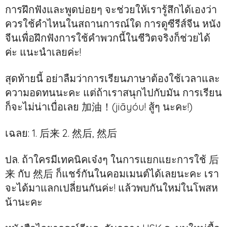
การฝึกฟังและพูดบ่อยๆ จะช่วยให้เรารู้สึกได้เองว่า
ควรใช้คำไหนในสถานการณ์ใด การดูซีรีส์จีน หนัง
จีนเพื่อฝึกฟังการใช้คำพวกนี้ในชีวิตจริงก็ช่วยได้
ค่ะ แนะนำเลยค่ะ!
สุดท้ายนี้ อย่าลืมว่าการเรียนภาษาต้องใช้เวลาและ
ความอดทนนะคะ แต่ถ้าเราสนุกไปกับมัน การเรียน
ก็จะไม่น่าเบื่อเลย 加油！(jiāyóu! สู้ๆ นะคะ!)
เฉลย: 1. 后来 2. 然后, 然后
ปล. ถ้าใครมีเทคนิคเจ๋งๆ ในการแยกแยะการใช้ 后
来 กับ 然后 ก็แชร์กันในคอมเมนต์ได้เลยนะคะ เรา
จะได้มาแลกเปลี่ยนกันค่ะ! แล้วพบกันใหม่ในโพสห
น้านะคะ