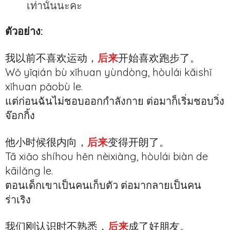
เท่านั้นนะคะ
ตัวอย่าง:
我以前不喜欢运动，
后来
开始喜欢跑步了。
Wǒ yǐqián bù xǐhuan yùndòng, hòulái kāishǐ
xǐhuan pǎobù le.
แต่ก่อนฉันไม่ชอบออกกำลังกาย ต่อมาก็เริ่มชอบวิ่ง
จ๊อกกิ้ง
他小时候很内向，
后来
变得开朗了。
Tā xiǎo shíhou hěn nèixiàng, hòulái biàn de
kāilǎng le.
ตอนเด็กเขาเป็นคนเก็บตัว ต่อมากลายเป็นคน
ร่าเริง
我们刚认识时不熟悉，
后来
成了好朋友。