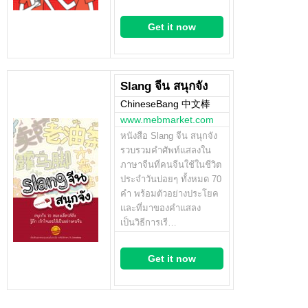
Get it now
Slang จีน สนุกจัง
ChineseBang 中文棒
www.mebmarket.com
หนังสือ Slang จีน สนุกจัง
รวบรวมคำศัพท์แสลงใน
ภาษาจีนที่คนจีนใช้ในชีวิต
ประจำวันบ่อยๆ ทั้งหมด 70
คำ พร้อมตัวอย่างประโยค
และที่มาของคำแสลง
เป็นวิธีการเรี…
Get it now