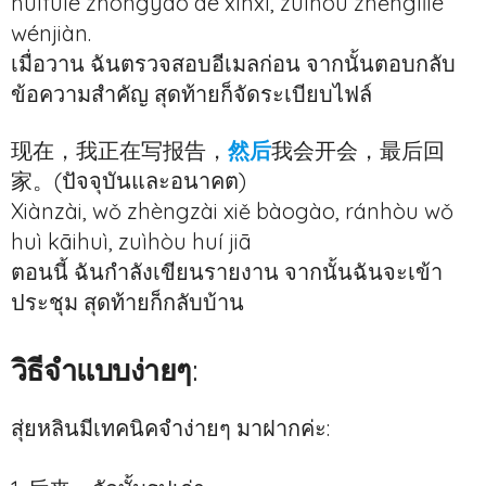
huífùle zhòngyào de xìnxī, zuìhòu zhěnglǐle
wénjiàn.
เมื่อวาน ฉันตรวจสอบอีเมลก่อน จากนั้นตอบกลับ
ข้อความสำคัญ สุดท้ายก็จัดระเบียบไฟล์
现在，我正在写报告，
然后
我会开会，最后回
家。(ปัจจุบันและอนาคต)
Xiànzài, wǒ zhèngzài xiě bàogào, ránhòu wǒ
huì kāihuì, zuìhòu huí jiā
ตอนนี้ ฉันกำลังเขียนรายงาน จากนั้นฉันจะเข้า
ประชุม สุดท้ายก็กลับบ้าน
วิธีจำแบบง่ายๆ
:
สุ่ยหลินมีเทคนิคจำง่ายๆ มาฝากค่ะ: