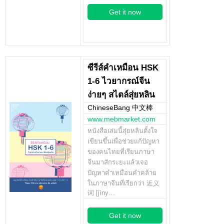
Get it now
ซีรีส์คำเหมือน HSK
1-6 ไวยากรณ์จีน
ง่ายๆ สไตล์สุ่ยหลิน
ChineseBang 中文棒
www.mebmarket.com
หนังสือเล่มนี้สุ่ยหลินตั้งใจ
เขียนขึ้นเพื่อช่วยแก้ปัญหา
ของคนไทยที่เรียนภาษา
จีนมาสักระยะแล้วเจอ
ปัญหาคำเหมือนคำคล้าย
ในภาษาจีนที่เรียกว่า 近义
词 [jìny…
Get it now