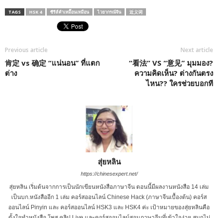
TAGS
HSK 4
ซีรีส์คำเหมื๊อนเหมือน
ไวยากรณ์จีน
近义词
Previous article
Next article
肯定 vs 确定 “แน่นอน” ที่แตก
“看法” VS “意见” มุมมอง?
ต่าง
ความคิดเห็น? ต่างกันตรง
ไหน?? ใครช่วยบอกที
สุ่ยหลิน
https://chinesexpert.net/
สุ่ยหลิน เริ่มต้นจากการเป็นนักเขียนหนังสือภาษาจีน ตอนนี้มีผลงานหนังสือ 14 เล่ม
เป็นบก.หนังสืออีก 1 เล่ม คอร์สออนไลน์ Chinese Hack (ภาษาจีนเบื้องต้น) คอร์ส
ออนไลน์ Pinyin และ คอร์สออนไลน์ HSK3 และ HSK4 ค่ะ เป้าหมายของสุ่ยหลินคือ
ตั้งใจทำหนังสือ โพส คลิป Live และคอร์สออนไลน์สอนภาษาจีนที่เข้าใจง่าย สนุกไม่