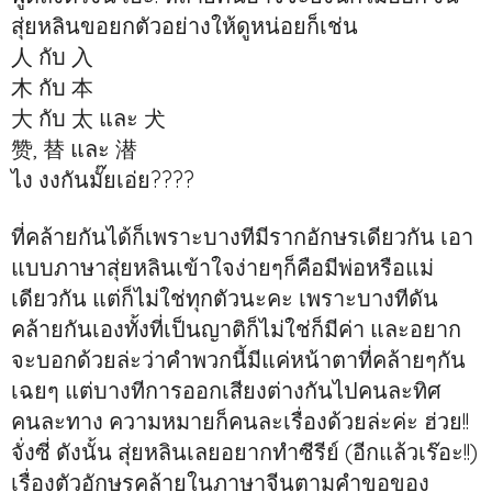
สุ่ยหลินขอยกตัวอย่างให้ดูหน่อยก็เช่น
人 กับ 入
木 กับ 本
大 กับ 太 และ 犬
赞, 替 และ 潜
ไง งงกันมั๊ยเอ่ย????
ที่คล้ายกันได้ก็เพราะบางทีมีรากอักษรเดียวกัน เอา
แบบภาษาสุ่ยหลินเข้าใจง่ายๆก็คือมีพ่อหรือแม่
เดียวกัน แต่ก็ไม่ใช่ทุกตัวนะคะ เพราะบางทีดัน
คล้ายกันเองทั้งที่เป็นญาติก็ไม่ใช่ก็มีค่า และอยาก
จะบอกด้วยล่ะว่าคำพวกนี้มีแค่หน้าตาที่คล้ายๆกัน
เฉยๆ แต่บางทีการออกเสียงต่างกันไปคนละทิศ
คนละทาง ความหมายก็คนละเรื่องด้วยล่ะค่ะ ฮ่วย!!
จั่งซี่ ดังนั้น สุ่ยหลินเลยอยากทำซีรีย์ (อีกแล้วเร๊อะ!!)
เรื่องตัวอักษรคล้ายในภาษาจีนตามคำขอของ