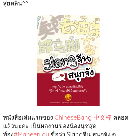
สุ่ยหลิน^^
หนังสือเล่มแรกของ
ChineseBang 中文棒
คลอด
แล้วนะคะ เป็นผลงานของน้องนุชสุด
ท้อง
#
Maneeploy
ชื่อว่า Slangจีน สนุกจัง ดู