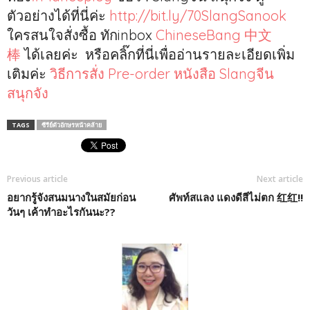
ตัวอย่างได้ที่นี่ค่ะ
http://bit.ly/70SlangSanook
ใครสนใจสั่งซื้อ ทักinbox
ChineseBang 中文
棒
ได้เลยค่ะ หรือคลิ๊กที่นี่เพื่ออ่านรายละเอียดเพิ่ม
เติมค่ะ
วิธีการสั่ง Pre-order หนังสือ Slangจีน
สนุกจัง
TAGS
ซีรีย์ตัวอักษรหน้าคล้าย
Previous article
Next article
อยากรู้จังสนมนางในสมัยก่อน
ศัพท์สแลง แดงดีสีไม่ตก 红红!!
วันๆ เค้าทำอะไรกันนะ??