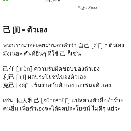
己 [jǐ] = ตัวเอง
己 [jǐ] = ตัวเอง
พวกเราน่าจะเคยผ่านตาคำว่า 自己 [zìjǐ] = ตัวเอง
มั่งเนอะ ศํพท์อื่นๆ ที่ใช้ 己 ก็เช่น
己任 [jǐrèn] ความรับผิดชอบของตัวเอง
利己 [lìjǐ] ผลประโยชน์ของตัวเอง
克己 [kèjǐ] เข้มงวดกับตัวเอง เอาชนะตัวเอง
เช่น 损人利己 [sǔnrénlìjǐ] แปลตรงตัวคือทำร้าย
คนอื่น เพื่อตัวเองจะได้ผลประโยชน์ ไม่ดีๆ แย่ว่ะ