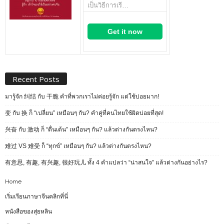
เป็นวิธีการเรี…
Get it now
Recent Posts
มารู้จัก 纠结 กับ 干脆 คำที่พวกเราไม่ค่อยรู้จัก แต่ใช้บ่อยมาก!
变 กับ 换 ก็ “เปลี่ยน” เหมือนๆ กัน? คำคู่ที่คนไทยใช้ผิดบ่อยที่สุด!
兴奋 กับ 激动 ก็ “ตื่นเต้น” เหมือนๆ กัน? แล้วต่างกันตรงไหน?
难过 VS 难受 ก็ “ทุกข์” เหมือนๆ กัน? แล้วต่างกันตรงไหน?
有意思, 有趣, 有兴趣, 很好玩儿 ทั้ง 4 คำแปลว่า “น่าสนใจ” แล้วต่างกันอย่างไร?
Home
เริ่มเรียนภาษาจีนคลิกที่นี่
หนังสือของสุ่ยหลิน