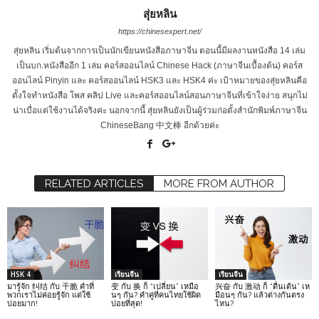
สุ่ยหลิน
https://chinesexpert.net/
สุ่ยหลิน เริ่มต้นจากการเป็นนักเขียนหนังสือภาษาจีน ตอนนี้มีผลงานหนังสือ 14 เล่ม
เป็นบก.หนังสืออีก 1 เล่ม คอร์สออนไลน์ Chinese Hack (ภาษาจีนเบื้องต้น) คอร์ส
ออนไลน์ Pinyin และ คอร์สออนไลน์ HSK3 และ HSK4 ค่ะ เป้าหมายของสุ่ยหลินคือ
ตั้งใจทำหนังสือ โพส คลิป Live และคอร์สออนไลน์สอนภาษาจีนที่เข้าใจง่าย สนุกไม่
น่าเบื่อแต่ใช้งานได้จริงค่ะ นอกจากนี้ สุ่ยหลินยังเป็นผู้ร่วมก่อตั้งสำนักพิมพ์ภาษาจีน
ChineseBang 中文棒 อีกด้วยค่ะ
RELATED ARTICLES
MORE FROM AUTHOR
HSK 4
เรียนจีน
เรียนจีน
มารู้จัก 纠结 กับ 干脆 คำที่
变 กับ 换 ก็ “เปลี่ยน” เหมือ
兴奋 กับ 激动 ก็ “ตื่นเต้น” เห
พวกเราไม่ค่อยรู้จัก แต่ใช้
นๆ กัน? คำคู่ที่คนไทยใช้ผิด
มือนๆ กัน? แล้วต่างกันตรง
บ่อยมาก!
บ่อยที่สุด!
ไหน?