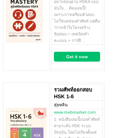
อยากสอบผ่าน HSK4 แบบ
มั่นใจ… ต้องเล่มนี้!
เพราะการเตรียมตัวสอบ
ไม่ใช่แค่ท่องคำศัพท์ แต่คือ
“การเข้าใจโครงสร้าง
ข้อสอบ + เทคนิคทำ
คะแนน + การฝึ…
Get it now
รวมศัพท์ออกสอบ
HSK 1-6
สุ่ยหลิน
www.mebmarket.com
1. หนังสือเล่มนี้แบ่งคำศัพท์
ตามระดับ HSK ระบบ
ปัจจุบัน โดยไล่เรียงตั้งแต่