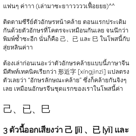
แฟนๆ ค่าาา (เล่ามาซะยาาววววเฟื้อยยย)^^
ติดตามซีรีย์ตัวอักษรหน้าคล้าย ตอนแรกประเดิม
กันด้วยตัวอักษรที่โคตรจะเหมือนกันเลย จนนึกว่า
พิมพ์ซ้ำซะอีก นั่นก็คือ 己、已 และ 巳 ในโพสนี้กับ
สุ่ยหลินค่าา
ต้องเล่าก่อนเนอะว่าตัวอักษรคล้ายแบบนี้ภาษาจีน
มีศัพท์เทคนิคเรียกว่า 形近字 [
xíngjìnzì
] แปลตรง
ตัวเลยว่า “อักษรลักษณะคล้าย” ซึ่งก็คล้ายกันจิงๆ
เลย เหมือนอักษรจีนชุดแรกของเราในโพสนี้ค่า
己、已、巳
3 ตัวนี้ออกเสียงว่า 己 [jǐ] 、已 [yǐ] และ