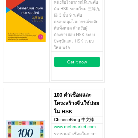
หนังสือไวยากรณ์จีนระดับ
ต้น HSK ระบบใหม่ 三等九
级 3 ขั้น 9 ระดับ
ครอบคลุมไวยากรณ์ระดับ
ต้นทั้งหมด สำหรับผู้
ต้องการสอบ HSK ระบบ
ปัจจุบันและ HSK ระบบ
ใหม่ พร้อ…
Get it now
100 คำเชื่อมและ
โครงสร้างจีนใช้บ่อย
ใน HSK
ChineseBang 中文棒
www.mebmarket.com
รวบรวมคำเชื่อมในภาษา