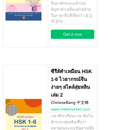
จีนมาสักระยะแล้วเจอ
ปัญหาคำเหมือนคำคล้าย
ในภาษาจีนที่เรียกว่า 近义
词 [jìny…
Get it now
ซีรีส์คำเหมือน HSK
1-6 ไวยากรณ์จีน
ง่ายๆ สไตล์สุ่ยหลิน
เล่ม 2
ChineseBang 中文棒
www.mebmarket.com
เวลาที่เราเรียนภาษาจีนไป
สักระยะสุ่ยหลินเชื่อว่า
หลายคนจะเจอปัญหาเหมือ