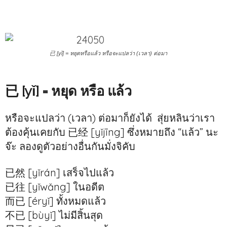
已 [yǐ] = หยุดหรือแล้ว หรือจะแปลว่า (เวลา) ต่อมา
已 [yǐ] = หยุด หรือ แล้ว
หรือจะแปลว่า (เวลา) ต่อมาก็ยังได้ สุ่ยหลินว่าเรา
ต้องคุ้นเคยกับ 已经 [yǐjīng] ซึ่งหมายถึง “แล้ว” นะ
จ๊ะ ลองดูตัวอย่างอื่นกันมั่งจิคับ
已然 [yǐrán] เสร็จไปแล้ว
已往 [yǐwǎng] ในอดีต
而已 [éryǐ] ทั้งหมดแล้ว
不已 [bùyǐ] ไม่มีสิ้นสุด