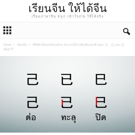
เรียนจีน ให้ได้จีน
เรียนภาษาจีน สนุก เข้าใจง่าย ใช้ได้จริง
Home
เรียนจีน
ซีรีย์ตัวอักษรหน้าคล้าย สาบานได้ว่าพิมพ์คนละที ตอน: 己、已 และ 巳
เห้ยย???