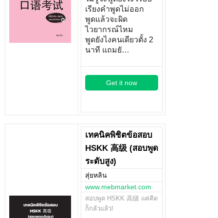
เรียงคำพูดไม่ออก
พูดแล้วจะผิด
ไวยากรณ์ไหม
พูดยังไงคนเดียวตั้ง 2
นาที แถมยั…
Get it now
เทคนิคพิชิตข้อสอบ
HSKK 高级 (สอบพูด
ระดับสูง)
สุ่ยหลิน
www.mebmarket.com
สอบพูด HSKK 高级 แค่คิด
ก็กลัวแล้ว!