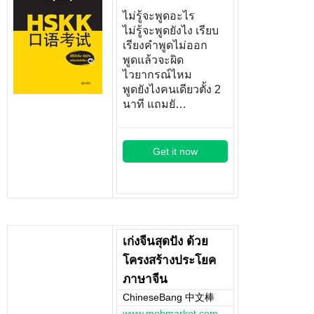
ไม่รู้จะพูดอะไร
ไม่รู้จะพูดยังไง เรียบ
เรียงคำพูดไม่ออก
พูดแล้วจะผิด
ไวยากรณ์ไหม
พูดยังไงคนเดียวตั้ง 2
นาที แถมยั…
Get it now
เก่งจีนสุดปัง ด้วย
โครงสร้างประโยค
ภาษาจีน
ChineseBang 中文棒
www.mebmarket.com