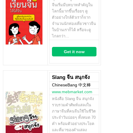
จีนเริ่มมีบทบาทสำคัญใน
โลกนี้มากขึ้นเรื่อยๆ ดู
ตัวอย่างใกล้ตัวเราก็จาก
จำนวนนักท่องเที่ยวชาวจีน
ในบ้านเราก็ได้ หรือจะดู
ไกลกว่า…
Get it now
Slang จีน สนุกจัง
ChineseBang 中文棒
www.mebmarket.com
หนังสือ Slang จีน สนุกจัง
รวบรวมคำศัพท์แสลงใน
ภาษาจีนที่คนจีนใช้ในชีวิต
ประจำวันบ่อยๆ ทั้งหมด 70
คำ พร้อมตัวอย่างประโยค
และที่มาของคำแสลง