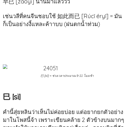
早已 [zǎoyǐ] นานมาแล้ววว
เช่นวลีที่คนจีนชอบใช้ 如此而已 [Rúcǐ éryǐ] = มัน
ก็เป็นอย่างงี้แหละค้าาบบ (ฝนตกน้ำท่วม)
巳 [sì] = ช่วงเวลาประมาณ 9-11 โมงเช้า
巳 [sì]
คำนี้สุ่ยหลินว่าเห็นไม่ค่อยบ่อย แต่อยากยกตัวอย่าง
มาในโพสนี้จ้า เพราะเขียนคล้าย 2 ตัวข้างบนมากๆ