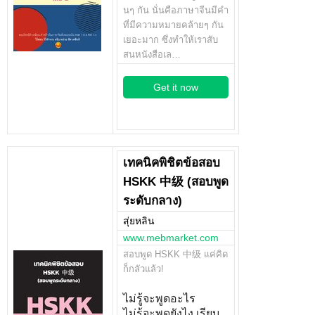
นๆ กัน นั่นคือภาษาจีนมีคำ
ที่มีความหมายคล้ายๆ กัน
เยอะมาก ซึ่งทำให้เราสับ
สนหนังสือเล…
Get it now
เทคนิคพิชิตข้อสอบ
HSKK 中级 (สอบพูด
ระดับกลาง)
สุ่ยหลิน
www.mebmarket.com
สอบพูด HSKK 中级 แค่คิด
ก็กลัวแล้ว!
ไม่รู้จะพูดอะไร
ไม่รู้จะพูดยังไง เรียบ