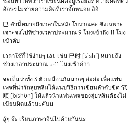
ชอบทำให้พวกเราเขียนผิดอยู่เรื่อยอ่ะ ความผิดที่ตัว
อักษรไม่ช่ายความผิดที่เราจั๊กหน่อย อิอิ
巳 ตัวนี้หมายถึงเวลาในสมัยโบราณค่ะ ซึ่งเฉพาะ
เจาะจงไปที่ช่วงเวลาประมาณ 9 โมงเช้าถึง 11 โมง
เช้าคับ
เวลาใช้ก็ใช้ง่ายๆ เลย เช่น 巳时 [sìshí] หมายถึง
ช่วงเวลาประมาณ 9-11 โมงเช้าค่าา
จะเห็นว่าทั้ง 3 ตัวเหมือนกันมากๆ อ่ะค่ะ เพื่อแฟน
เพจที่น่ารักสุ่ยหลินได้แนบวิธีการเขียนลำดับขีด 笔
顺 [bǐshùn] ให้แล้วน้าแฟนเพจของสุ่ยหลินต้องไม่
เขียนผิดแล้วนะคับบ
สู้ๆ จ๊ะ เรียนภาษาจีนไปด้วยกันนะ