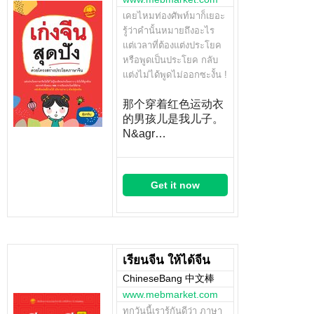
เคยไหมท่องศัพท์มาก็เยอะ
รู้ว่าคำนั้นหมายถึงอะไร
แต่เวลาที่ต้องแต่งประโยค
หรือพูดเป็นประโยค กลับ
แต่งไม่ได้พูดไม่ออกซะงั้น !
那个穿着红色运动衣
的男孩儿是我儿子。
N&agr…
Get it now
เรียนจีน ให้ได้จีน
ChineseBang 中文棒
www.mebmarket.com
ทุกวันนี้เรารู้กันดีว่า ภาษา