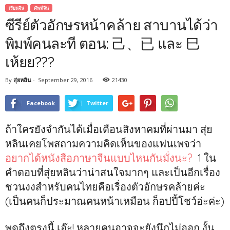
เรียนจีน
ศัพท์จีน
ซีรีย์ตัวอักษรหน้าคล้าย สาบานได้ว่า
พิมพ์คนละที ตอน: 己、已 และ 巳
เห้ยย???
By
สุ่ยหลิน
-
September 29, 2016
21430
Facebook
Twitter
ถ้าใครยังจำกันได้เมื่อเดือนสิงหาคมที่ผ่านมา สุ่ย
หลินเคยโพสถามความคิดเห็นของแฟนเพจว่า
อยากได้หนังสือภาษาจีนแบบไหนกันมั่งนะ?
1 ใน
คำตอบที่สุ่ยหลินว่าน่าสนใจมากๆ และเป็นอีกเรื่อง
ชวนงงสำหรับคนไทยคือเรื่องตัวอักษรคล้ายค่ะ
(เป็นคนก็ประมาณคนหน้าเหมือน ก็อปปี้โชว์อ่ะค่ะ)
พูดถึงตรงนี้ เอ๊ะ! หลายคนอาจจะยังนึกไม่ออก งั้น