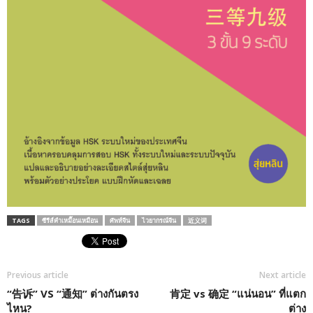
TAGS
ซีรีส์คำเหมื๊อนเหมือน
ศัพท์จีน
ไวยากรณ์จีน
近义词
Previous article
Next article
“告诉” VS “通知” ต่างกันตรง
肯定 vs 确定 “แน่นอน” ที่แตก
ไหน?
ต่าง