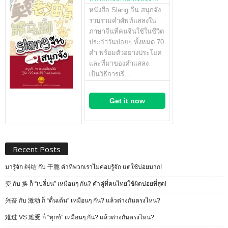
หนังสือ Slang จีน สนุกจัง
รวบรวมคำศัพท์แสลงใน
ภาษาจีนที่คนจีนใช้ในชีวิต
ประจำวันบ่อยๆ ทั้งหมด 70
คำ พร้อมตัวอย่างประโยค
และที่มาของคำแสลง
เป็นวิธีการเรี…
Get it now
Recent Posts
มารู้จัก 纠结 กับ 干脆 คำที่พวกเราไม่ค่อยรู้จัก แต่ใช้บ่อยมาก!
变 กับ 换 ก็ “เปลี่ยน” เหมือนๆ กัน? คำคู่ที่คนไทยใช้ผิดบ่อยที่สุด!
兴奋 กับ 激动 ก็ “ตื่นเต้น” เหมือนๆ กัน? แล้วต่างกันตรงไหน?
难过 VS 难受 ก็ “ทุกข์” เหมือนๆ กัน? แล้วต่างกันตรงไหน?