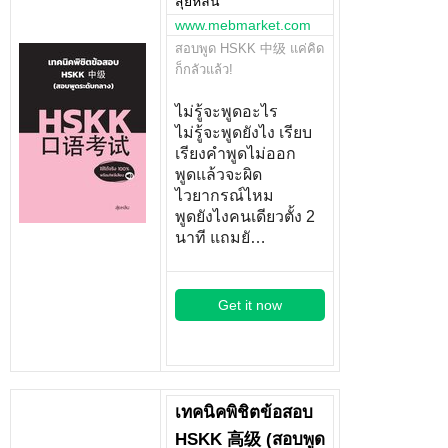
สุ่ยหลิน
www.mebmarket.com
สอบพูด HSKK 中级 แค่คิด
ก็กลัวแล้ว!
ไม่รู้จะพูดอะไร
ไม่รู้จะพูดยังไง เรียบ
เรียงคำพูดไม่ออก
พูดแล้วจะผิด
ไวยากรณ์ไหม
พูดยังไงคนเดียวตั้ง 2
นาที แถมยั…
Get it now
เทคนิคพิชิตข้อสอบ
HSKK 高级 (สอบพูด