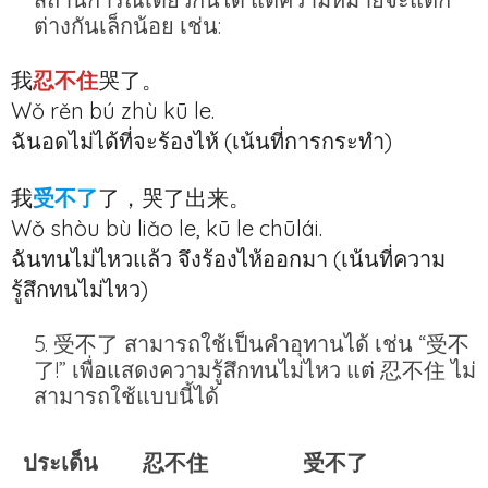
ต่างกันเล็กน้อย เช่น:
我
忍不住
哭了。
Wǒ rěn bú zhù kū le.
ฉันอดไม่ได้ที่จะร้องไห้ (เน้นที่การกระทำ)
我
受不了
了，哭了出来。
Wǒ shòu bù liǎo le, kū le chūlái.
ฉันทนไม่ไหวแล้ว จึงร้องไห้ออกมา (เน้นที่ความ
รู้สึกทนไม่ไหว)
受不了 สามารถใช้เป็นคำอุทานได้ เช่น “受不
了!” เพื่อแสดงความรู้สึกทนไม่ไหว แต่ 忍不住 ไม่
สามารถใช้แบบนี้ได้
ประเด็น
忍不住
受不了