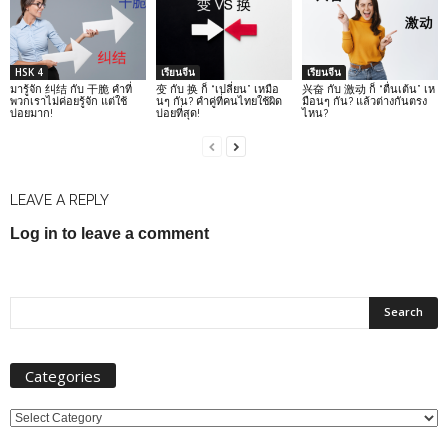
HSK 4
เรียนจีน
เรียนจีน
มารู้จัก 纠结 กับ 干脆 คำที่
变 กับ 换 ก็ “เปลี่ยน” เหมือ
兴奋 กับ 激动 ก็ “ตื่นเต้น” เห
พวกเราไม่ค่อยรู้จัก แต่ใช้
นๆ กัน? คำคู่ที่คนไทยใช้ผิด
มือนๆ กัน? แล้วต่างกันตรง
บ่อยมาก!
บ่อยที่สุด!
ไหน?
LEAVE A REPLY
Log in to leave a comment
Categories
Categories