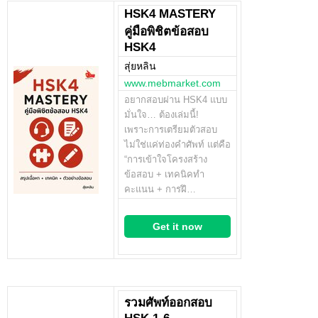
HSK4 MASTERY
คู่มือพิชิตข้อสอบ
HSK4
สุ่ยหลิน
www.mebmarket.com
อยากสอบผ่าน HSK4 แบบ
มั่นใจ… ต้องเล่มนี้!
เพราะการเตรียมตัวสอบ
ไม่ใช่แค่ท่องคำศัพท์ แต่คือ
“การเข้าใจโครงสร้าง
ข้อสอบ + เทคนิคทำ
คะแนน + การฝึ…
Get it now
รวมศัพท์ออกสอบ