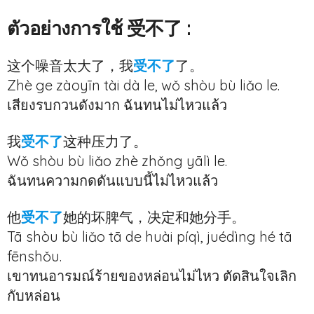
ตัวอย่างการใช้ 受不了 :
这个噪音太大了，我
受不了
了。
Zhè ge zàoyīn tài dà le, wǒ shòu bù liǎo le.
เสียงรบกวนดังมาก ฉันทนไม่ไหวแล้ว
我
受不了
这种压力了。
Wǒ shòu bù liǎo zhè zhǒng yālì le.
ฉันทนความกดดันแบบนี้ไม่ไหวแล้ว
他
受不了
她的坏脾气，决定和她分手。
Tā shòu bù liǎo tā de huài píqì, juédìng hé tā
fēnshǒu.
เขาทนอารมณ์ร้ายของหล่อนไม่ไหว ตัดสินใจเลิก
กับหล่อน