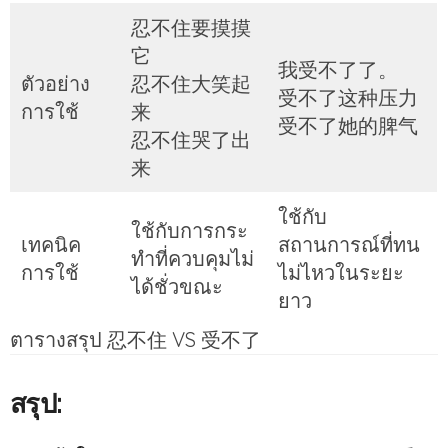
忍不住要摸摸
它
我受不了了。
ตัวอย่าง
忍不住大笑起
受不了这种压力
การใช้
来
受不了她的脾气
忍不住哭了出
来
ใช้กับ
ใช้กับการกระ
เทคนิค
สถานการณ์ที่ทน
ทำที่ควบคุมไม่
การใช้
ไม่ไหวในระยะ
ได้ชั่วขณะ
ยาว
ตารางสรุป 忍不住 VS 受不了
สรุป: