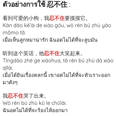
ตัวอย่างการใช้ 忍不住
:
看到可爱的小狗，我
忍不住
要摸摸它。
Kàn dào kě’ài de xiǎo gǒu, wǒ rěn bú zhù yào
mōmo tā.
เมื่อเห็นลูกหมาน่ารัก ฉันอดไม่ได้ที่จะลูบมัน
听到这个笑话，他
忍不住
大笑起来。
Tīngdào zhè ge xiàohua, tā rěn bú zhù dà xiào
qǐlái.
เมื่อได้ยินเรื่องตลกนี้ เขาอดไม่ได้ที่จะหัวเราะออก
มาดังๆ
我
忍不住
哭了出来。
Wǒ rěn bú zhù kū le chūlái.
ฉันอดไม่ได้ที่จะร้องไห้ออกมา