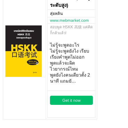
ระดับสูง)
สุ่ยหลิน
www.mebmarket.com
สอบพูด HSKK 高级 แค่คิด
ก็กลัวแล้ว!
ไม่รู้จะพูดอะไร
ไม่รู้จะพูดยังไง เรียบ
เรียงคำพูดไม่ออก
พูดแล้วจะผิด
ไวยากรณ์ไหม
พูดยังไงคนเดียวตั้ง 2
นาที แถมยั…
Get it now