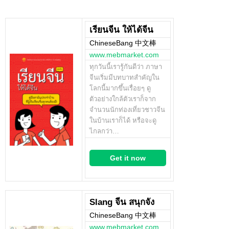
เรียนจีน ให้ได้จีน
ChineseBang 中文棒
www.mebmarket.com
ทุกวันนี้เรารู้กันดีว่า ภาษา
จีนเริ่มมีบทบาทสำคัญใน
โลกนี้มากขึ้นเรื่อยๆ ดู
ตัวอย่างใกล้ตัวเราก็จาก
จำนวนนักท่องเที่ยวชาวจีน
ในบ้านเราก็ได้ หรือจะดู
ไกลกว่า…
Get it now
Slang จีน สนุกจัง
ChineseBang 中文棒
www.mebmarket.com