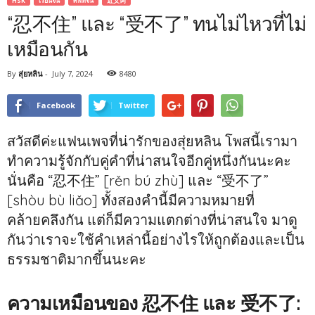
HSK
เรียนจีน
ศัพท์จีน
近义词
“忍不住” และ “受不了” ทนไม่ไหวที่ไม่
เหมือนกัน
By
สุ่ยหลิน
-
July 7, 2024
8480
Facebook
Twitter
สวัสดีค่ะแฟนเพจที่น่ารักของสุ่ยหลิน โพสนี้เรามา
ทำความรู้จักกับคู่คำที่น่าสนใจอีกคู่หนึ่งกันนะคะ
นั่นคือ “忍不住” [rěn bú zhù] และ “受不了”
[shòu bù liǎo] ทั้งสองคำนี้มีความหมายที่
คล้ายคลึงกัน แต่ก็มีความแตกต่างที่น่าสนใจ มาดู
กันว่าเราจะใช้คำเหล่านี้อย่างไรให้ถูกต้องและเป็น
ธรรมชาติมากขึ้นนะคะ
ความเหมือนของ 忍不住 และ 受不了: