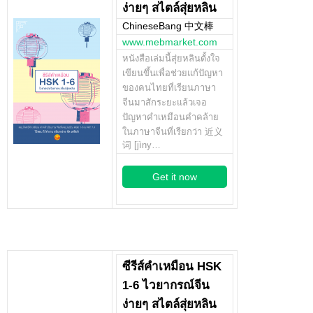
ง่ายๆ สไตล์สุ่ยหลิน
ChineseBang 中文棒
www.mebmarket.com
หนังสือเล่มนี้สุ่ยหลินตั้งใจ
เขียนขึ้นเพื่อช่วยแก้ปัญหา
ของคนไทยที่เรียนภาษา
จีนมาสักระยะแล้วเจอ
ปัญหาคำเหมือนคำคล้าย
ในภาษาจีนที่เรียกว่า 近义
词 [jìny…
Get it now
ซีรีส์คำเหมือน HSK
1-6 ไวยากรณ์จีน
ง่ายๆ สไตล์สุ่ยหลิน