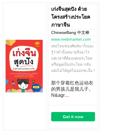
เก่งจีนสุดปัง ด้วย
โครงสร้างประโยค
ภาษาจีน
ChineseBang 中文棒
www.mebmarket.com
เคยไหมท่องศัพท์มาก็เยอะ
รู้ว่าคำนั้นหมายถึงอะไร
แต่เวลาที่ต้องแต่งประโยค
หรือพูดเป็นประโยค กลับ
แต่งไม่ได้พูดไม่ออกซะงั้น !
那个穿着红色运动衣
的男孩儿是我儿子。
N&agr…
Get it now