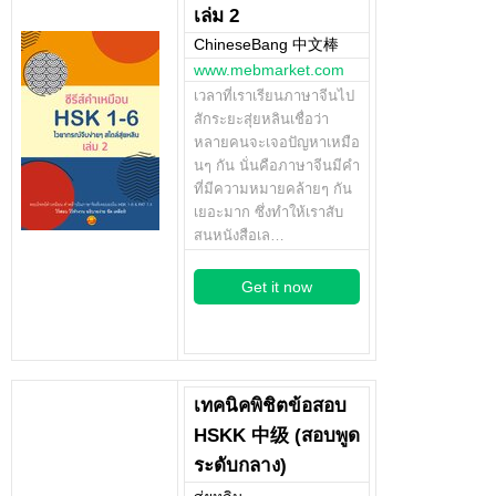
เล่ม 2
ChineseBang 中文棒
www.mebmarket.com
เวลาที่เราเรียนภาษาจีนไป
สักระยะสุ่ยหลินเชื่อว่า
หลายคนจะเจอปัญหาเหมือ
นๆ กัน นั่นคือภาษาจีนมีคำ
ที่มีความหมายคล้ายๆ กัน
เยอะมาก ซึ่งทำให้เราสับ
สนหนังสือเล…
Get it now
เทคนิคพิชิตข้อสอบ
HSKK 中级 (สอบพูด
ระดับกลาง)