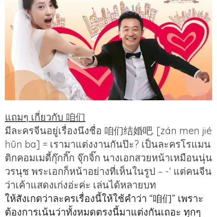
แถมๆ เกี่ยวกับ 咱们
มีละครจีนอยู่เรื่องนึงชื่อ 咱们结婚吧. [zán men jié
hūn ba] = เรามาแต่งงานกันป๊ะ? เป็นละครโรแมน
ติกคอมเมดี้กุ๊กกิ๊ก จุ๊กจิ๊ก นางเอกสวยหน้าเหมือนนุ่น
วรนุช พระเอกก็หน้าอย่างที่เห็นในรูป – -‘ แต่คนจีน
ว่าเค้าแสดงเก่งอ่ะค่ะ เล่นได้หลายบท
ให้สังเกตว่าละครเรื่องนี้ให้ใช้คำว่า “咱们” เพราะ
ต้องการเน้นว่าทั้งหมดตรงนี้มาแต่งกันเถอะ ทุกๆ