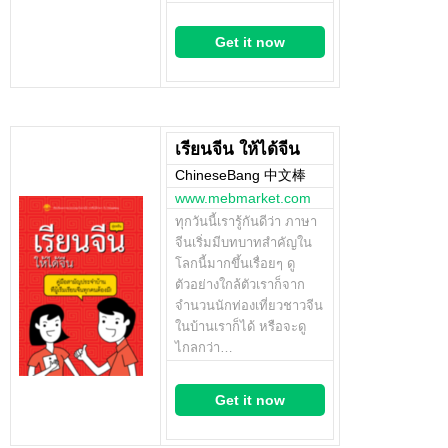
Get it now
เรียนจีน ให้ได้จีน
ChineseBang 中文棒
www.mebmarket.com
ทุกวันนี้เรารู้กันดีว่า ภาษา
จีนเริ่มมีบทบาทสำคัญใน
โลกนี้มากขึ้นเรื่อยๆ ดู
ตัวอย่างใกล้ตัวเราก็จาก
จำนวนนักท่องเที่ยวชาวจีน
ในบ้านเราก็ได้ หรือจะดู
ไกลกว่า…
Get it now