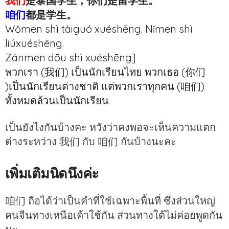
我们
是泰国学生，你们是留学生。
咱们
都是学生。
Wǒmen shì tàiguó xuéshēng. Nǐmen shì
liúxuéshēng.
Zánmen dōu shì xuéshēng]
พวกเรา (我们) เป็นนักเรียนไทย พวกเธอ (你们
)เป็นนักเรียนต่างชาติ แต่พวกเราทุกคน (咱们)
ทั้งหมดล้วนเป็นนักเรียน
เป็นยังไงกันบ้างคะ หวังว่าคงพอจะเห็นความแตก
ต่างระหว่าง 我们 กับ 咱们 กันบ้างนะคะ
เพิ่มเติมนิดนึงค่ะ
咱们 ถือได้ว่าเป็นคำที่ใช้เฉพาะพื้นที่ ซึ่งส่วนใหญ่
คนจีนทางเหนือเค้าใช้กัน ส่วนทางใต้ไม่ค่อยพูดกัน