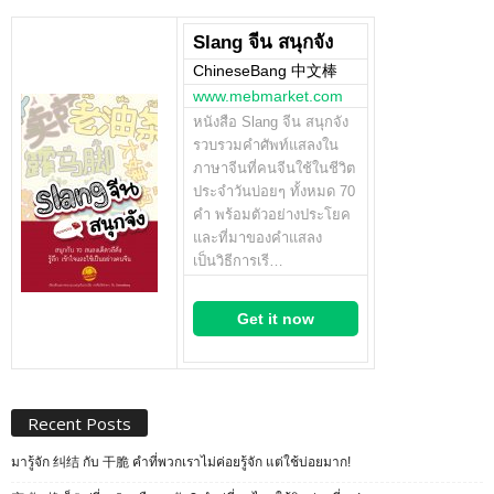
Slang จีน สนุกจัง
ChineseBang 中文棒
www.mebmarket.com
หนังสือ Slang จีน สนุกจัง
รวบรวมคำศัพท์แสลงใน
ภาษาจีนที่คนจีนใช้ในชีวิต
ประจำวันบ่อยๆ ทั้งหมด 70
คำ พร้อมตัวอย่างประโยค
และที่มาของคำแสลง
เป็นวิธีการเรี…
Get it now
Recent Posts
มารู้จัก 纠结 กับ 干脆 คำที่พวกเราไม่ค่อยรู้จัก แต่ใช้บ่อยมาก!