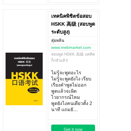
เทคนิคพิชิตข้อสอบ
HSKK 高级 (สอบพูด
ระดับสูง)
สุ่ยหลิน
www.mebmarket.com
สอบพูด HSKK 高级 แค่คิด
ก็กลัวแล้ว!
ไม่รู้จะพูดอะไร
ไม่รู้จะพูดยังไง เรียบ
เรียงคำพูดไม่ออก
พูดแล้วจะผิด
ไวยากรณ์ไหม
พูดยังไงคนเดียวตั้ง 2
นาที แถมยั…
Get it now