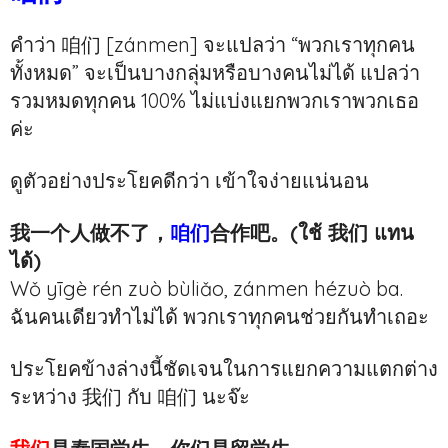
คำว่า 咱们 [zánmen] จะแปลว่า “พวกเราทุกคน
ทั้งหมด” จะเป็นบางกลุ่มหรือบางคนไม่ได้ แปลว่า
รวมหมดทุกคน 100% ไม่แบ่งแยกพวกเราพวกเธอ
ค่ะ
ดูตัวอย่างประโยคดีกว่า เข้าใจง่ายแน่นอน
我一个人做不了，
咱们
合作吧。(ใช้ 我们 แทน
ได้)
Wǒ yīgè rén zuò bùliǎo, zánmen hézuò ba.
ฉันคนเดียวทำไม่ได้ พวกเราทุกคนช่วยกันทำเถอะ
ประโยคข้างล่างนี้ชัดเจนในการแยกความแตกต่าง
ระหว่าง 我们 กับ 咱们 นะจ๊ะ