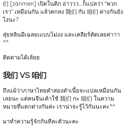
们 [zánmen] เปิดในดิก อ่าววว….ก็แปลว่า “พวก
เรา” เหมือนกัน แล้วตกลง 我们 กับ 咱们 ต่างกันยัง
ไงนะ?
สุ่ยหลินมีเฉลยเแบบไม่งง และเคลียร์คัตเลยค่าาา
^^
ติดตามได้เล้ยย
我们 VS 咱们
ถึงแม้ว่าภาษาไทยคำสองคำเนี้ยจะแปลเหมือนกัน
เลยนะ แต่คนจีนเค้าใช้ 我们 กะ 咱们 ในความ
หมายที่แตกต่างกันค่ะ เราน่าจะรู้ไว้กันนะคะ^^
มาทำความรู้จักกันทีละตัวนะคะ