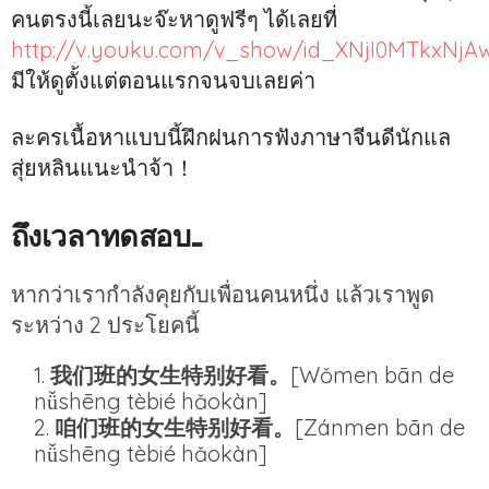
คนตรงนี้เลยนะจ๊ะหาดูฟรีๆ ได้เลยที่
http://v.youku.com/v_show/id_XNjI0MTkxNjAw
มีให้ดูตั้งแต่ตอนแรกจนจบเลยค่า
ละครเนื้อหาแบบนี้ฝึกฝนการฟังภาษาจีนดีนักแล
สุ่ยหลินแนะนำจ้า！
ถึงเวลาทดสอบ…
หากว่าเรากำลังคุยกับเพื่อนคนหนึ่ง แล้วเราพูด
ระหว่าง 2 ประโยคนี้
我们班的女生特别好看。
[Wǒmen bān de
nǚshēng tèbié hǎokàn]
咱们班的女生特别好看。
[Zánmen bān de
nǚshēng tèbié hǎokàn]