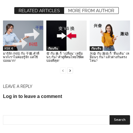
RELATED ARTICLES
MORE FROM AUTHOR
HSK 4
เรียนจีน
เรียนจีน
มารู้จัก 纠结 กับ 干脆 คำที่
变 กับ 换 ก็ “เปลี่ยน” เหมือ
兴奋 กับ 激动 ก็ “ตื่นเต้น” เห
พวกเราไม่ค่อยรู้จัก แต่ใช้
นๆ กัน? คำคู่ที่คนไทยใช้ผิด
มือนๆ กัน? แล้วต่างกันตรง
บ่อยมาก!
บ่อยที่สุด!
ไหน?
LEAVE A REPLY
Log in to leave a comment