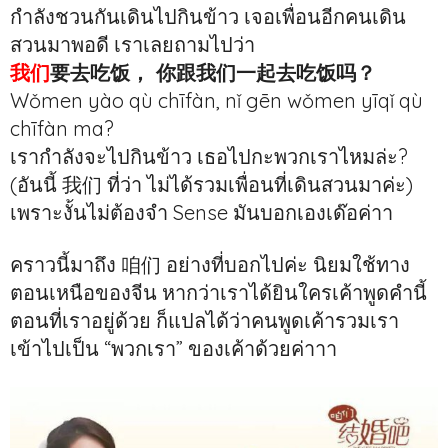
กำลังชวนกันเดินไปกินข้าว เจอเพื่อนอีกคนเดิน
สวนมาพอดี เราเลยถามไปว่า
我们
要去吃饭， 你跟我们一起去吃饭吗？
Wǒmen yào qù chīfàn, nǐ gēn wǒmen yīqǐ qù
chīfàn ma?
เรากำลังจะไปกินข้าว เธอไปกะพวกเราไหมล่ะ?
(อันนี้ 我们 ที่ว่า ไม่ได้รวมเพื่อนที่เดินสวนมาค่ะ)
เพราะงั้นไม่ต้องจำ Sense มันบอกเองเด๊อค่าา
คราวนี้มาถึง 咱们 อย่างที่บอกไปค่ะ นิยมใช้ทาง
ตอนเหนือของจีน หากว่าเราได้ยินใครเค้าพูดคำนี้
ตอนที่เราอยู่ด้วย ก็แปลได้ว่าคนพูดเค้ารวมเรา
เข้าไปเป็น “พวกเรา” ของเค้าด้วยค่าาา