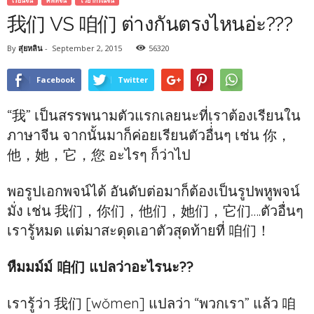
เรียนจีน
ศัพท์จีน
ไวยากรณ์จีน
我们 VS 咱们 ต่างกันตรงไหนอ่ะ???
By
สุ่ยหลิน
-
September 2, 2015
56320
Facebook
Twitter
“我” เป็นสรรพนามตัวแรกเลยนะที่เราต้องเรียนใน
ภาษาจีน จากนั้นมาก็ค่อยเรียนตัวอื่่นๆ เช่น 你，
他，她，它，您 อะไรๆ ก็ว่าไป
พอรูปเอกพจน์ได้ อันดับต่อมาก็ต้องเป็นรูปพหูพจน์
มั่ง เช่น 我们，你们，他们，她们，它们….ตัวอื่นๆ
เรารู้หมด แต่มาสะดุดเอาตัวสุดท้ายที่ 咱们！
หืมมม์ม์ 咱们 แปลว่าอะไรนะ??
เรารู้ว่า 我们 [wǒmen] แปลว่า “พวกเรา” แล้ว 咱