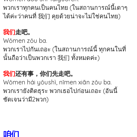
พวกเราทุกคนเป็นคนไทย (ในสถานการณ์นี้เดาๆ
ได้ค่ะว่าคนที่ 我们 คุยด้วยน่าจะไม่ใช่คนไทย)
我们
走吧。
Wǒmen zǒu ba.
พวกเราไปกันเถอะ (ในสถานการณ์นี้ ทุกคนในที่
นั้นถือว่าเป็นพวกเรา 我们 ทั้งหมดค่ะ)
我们
还有事，你们先走吧。
Wǒmen hái yǒushì, nǐmen xiān zǒu ba.
พวกเรายังติดธุระ พวกเธอไปก่อนเถอะ (อันนี้
ชัดเจนว่ามี2พวก)
咱们