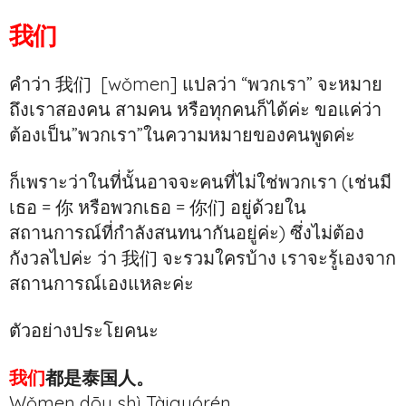
我们
คำว่า 我们 [wǒmen] แปลว่า “พวกเรา” จะหมาย
ถึงเราสองคน สามคน หรือทุกคนก็ได้ค่ะ ขอแค่ว่า
ต้องเป็น”พวกเรา”ในความหมายของคนพูดค่ะ
ก็เพราะว่าในที่นั้นอาจจะคนที่ไม่ใช่พวกเรา (เช่นมี
เธอ = 你 หรือพวกเธอ = 你们 อยู่ด้วยใน
สถานการณ์ที่กำลังสนทนากันอยู่ค่ะ) ซึ่งไม่ต้อง
กังวลไปค่ะ ว่า 我们 จะรวมใครบ้าง เราจะรู้เองจาก
สถานการณ์เองแหละค่ะ
ตัวอย่างประโยคนะ
我们
都是泰国人。
Wǒmen dōu shì Tàiguórén.