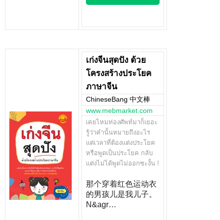
เก่งจีนสุดปัง ด้วย
โครงสร้างประโยค
ภาษาจีน
ChineseBang 中文棒
www.mebmarket.com
เคยไหมท่องศัพท์มาก็เยอะ
รู้ว่าคำนั้นหมายถึงอะไร
แต่เวลาที่ต้องแต่งประโยค
หรือพูดเป็นประโยค กลับ
แต่งไม่ได้พูดไม่ออกซะงั้น !
那个穿着红色运动衣
的男孩儿是我儿子。
N&agr…