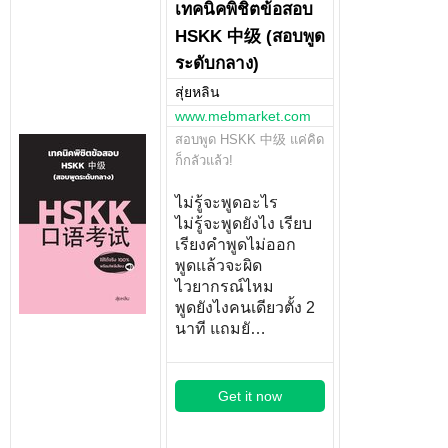
เทคนิคพิชิตข้อสอบ
HSKK 中级 (สอบพูด
ระดับกลาง)
สุ่ยหลิน
www.mebmarket.com
สอบพูด HSKK 中级 แค่คิด
ก็กลัวแล้ว!
ไม่รู้จะพูดอะไร
ไม่รู้จะพูดยังไง เรียบ
เรียงคำพูดไม่ออก
พูดแล้วจะผิด
ไวยากรณ์ไหม
พูดยังไงคนเดียวตั้ง 2
นาที แถมยั…
Get it now