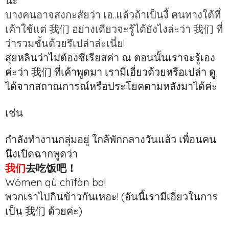
นะ
บางคนอาจสงกะสัยว่า เอ..แล้วถ้าเป็นงี้ คนทางใต้ที่
เค้าใช้แต่ 我们 อย่างเดียวจะรู้ได้ยังไงล่ะว่า 我们 ที่
ว่ารวมชั้นด้วยรึเปล่าล่ะเนี่ย!
สุ่ยหลินว่าไม่ต้องซีเรียสค่า ณ ตอนนั้นเราจะรู้เอง
ค่ะว่า 我们 ที่เค้าพูดมา เรามีเอี่ยวด้วยหรือเปล่า ดู
ได้จากสถาณการณ์หรือประโยคตามหลังมาได้ค่ะ
เช่น
กำลังทำงานกลุ่มอยู่ ใกล้พักกลางวันแล้ว เพื่อนคน
นึงเปิดฉากพูดว่า
我们
去吃饭吧！
Wǒmen qù chīfàn ba!
พวกเราไปกินข้าวกันเหอะ! (อันนี้เรามีเอี่ยวในการ
เป็น 我们 ด้วยค่ะ)