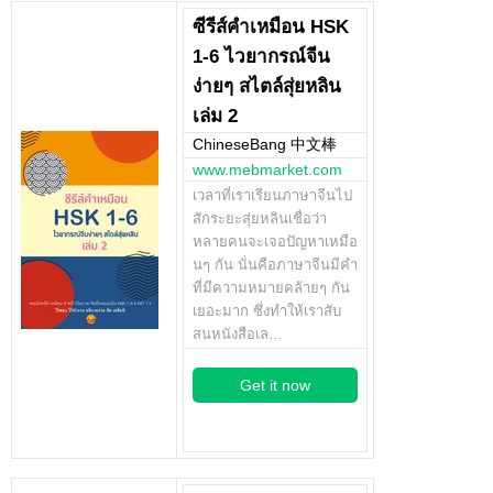
ซีรีส์คำเหมือน HSK
1-6 ไวยากรณ์จีน
ง่ายๆ สไตล์สุ่ยหลิน
เล่ม 2
ChineseBang 中文棒
www.mebmarket.com
เวลาที่เราเรียนภาษาจีนไป
สักระยะสุ่ยหลินเชื่อว่า
หลายคนจะเจอปัญหาเหมือ
นๆ กัน นั่นคือภาษาจีนมีคำ
ที่มีความหมายคล้ายๆ กัน
เยอะมาก ซึ่งทำให้เราสับ
สนหนังสือเล…
Get it now