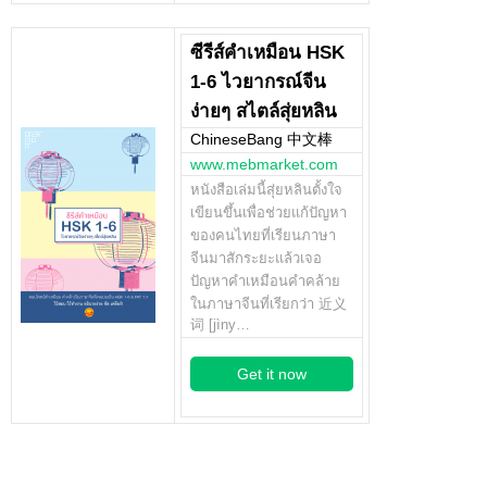
ซีรีส์คำเหมือน HSK
1-6 ไวยากรณ์จีน
ง่ายๆ สไตล์สุ่ยหลิน
ChineseBang 中文棒
www.mebmarket.com
หนังสือเล่มนี้สุ่ยหลินตั้งใจ
เขียนขึ้นเพื่อช่วยแก้ปัญหา
ของคนไทยที่เรียนภาษา
จีนมาสักระยะแล้วเจอ
ปัญหาคำเหมือนคำคล้าย
ในภาษาจีนที่เรียกว่า 近义
词 [jìny…
Get it now