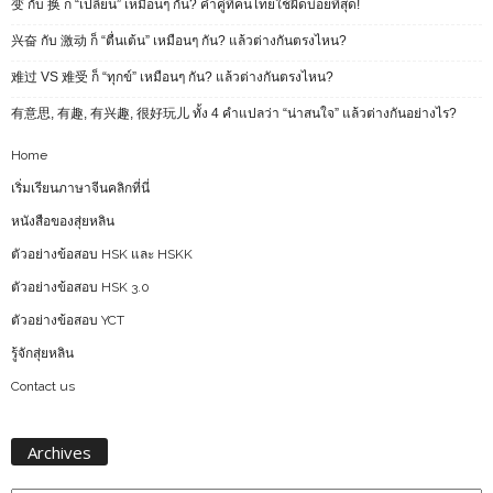
变 กับ 换 ก็ “เปลี่ยน” เหมือนๆ กัน? คำคู่ที่คนไทยใช้ผิดบ่อยที่สุด!
兴奋 กับ 激动 ก็ “ตื่นเต้น” เหมือนๆ กัน? แล้วต่างกันตรงไหน?
难过 VS 难受 ก็ “ทุกข์” เหมือนๆ กัน? แล้วต่างกันตรงไหน?
有意思, 有趣, 有兴趣, 很好玩儿 ทั้ง 4 คำแปลว่า “น่าสนใจ” แล้วต่างกันอย่างไร?
Home
เริ่มเรียนภาษาจีนคลิกที่นี่
หนังสือของสุ่ยหลิน
ตัวอย่างข้อสอบ HSK และ HSKK
ตัวอย่างข้อสอบ HSK 3.0
ตัวอย่างข้อสอบ YCT
รู้จักสุ่ยหลิน
Contact us
Archives
Archives