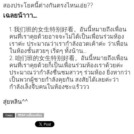
สองประโยคนี้ต่างกันตรงไหนเอ่ย??
เฉลยน้าาา….
我们班的女生特别好看。อันนี้หมายถึงเพื่อน
คนที่เราคุยด้วยอาจจะไม่ได้เป็นเพื่อนร่วมห้อง
เราค่ะ ประมาณว่าเรากำลังอวดเค้าค่ะ ว่าเพื่อน
ในห้องชั้นสวยๆ เริ่ดๆ ทั้งน้าน…
咱们班的女生特别好看。อันนี้หมายถึงเพื่อน
คนที่เราคุยด้วยก็เป็นเพื่อนร่วมห้องเราด้วยค่ะ
ประมาณว่ากำลังชื่นชมสาวๆ ร่วมห้อง ยิ่งหากว่า
เป็นพวกผู้ชายกำลังคุยกัน สงสัยได้เลยค่ะว่า
กำลังเล็งจีบคนในห้องซะแร้ววว
สุ่ยหลิน^^
TAGS
ซีรีส์คำเหมื๊อนเหมือน