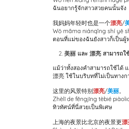
ฉันอยากรู้จักสาวสวยคนนั้นจัง
我妈妈年轻时也是一个
漂亮
/
Wǒ māma niánqīng shí yě shì
ตอนที่แม่ของฉันยังสาวก็เป็นผู
美丽 และ 漂亮 สามารถใช้บ
แม้ว่าทั้งสองคำสามารถใช้ได้ 
漂亮 ใช้ในบริบทที่ไม่เป็นทางก
这里的风景特别
漂亮
/
美丽
。
Zhèlǐ de fēngjǐng tèbié piàoli
ทิวทัศน์ที่นี่สวยเป็นพิเศษ
上海的夜景比北京的夜景更
漂