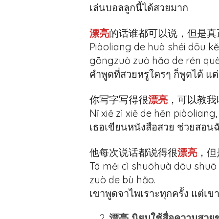
เล่นบอลลูกนี้ได้สวยมาก
漂亮
的话谁都可以说，但是真
Piàoliang de huà shéi dōu k
gōngzuò zuò hǎo de rén què
คำพูดที่สวยหรูใครๆ ก็พูดได้ แต
你写字写得很
漂亮
，可以教我
Nǐ xiě zì xiě de hěn piàoliang
เธอเขียนหนังสือสวย ช่วยสอนฉ
他每次说话都说得很
漂亮
，但
Tā měi cì shuōhuà dōu shuō 
zuò de bù hǎo.
เขาพูดจาไพเราะทุกครั้ง แต่เข
漂亮 นิยมใช้สื่อความสวยขอ