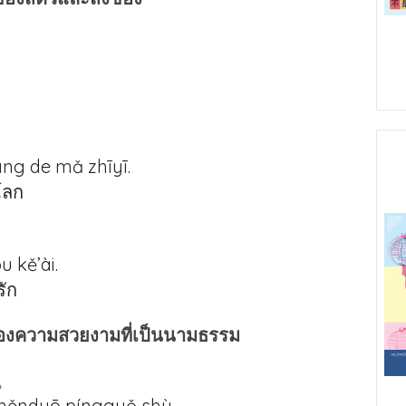
iang de mǎ zhīyī.
โลก
u kě’ài.
ัก
ของความสวยงามที่เป็นนามธรรม
。
u hěnduō píngguǒ shù.