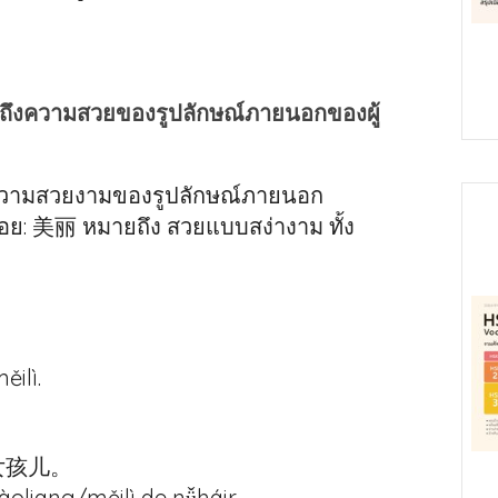
ึงความสวยของรูปลักษณ์ภายนอกของผู้
วามสวยงามของรูปลักษณ์ภายนอก
้อย: 美丽 หมายถึง สวยแบบสง่างาม ทั้ง
ilì.
女孩儿。
oliang/měilì de nǚháir.