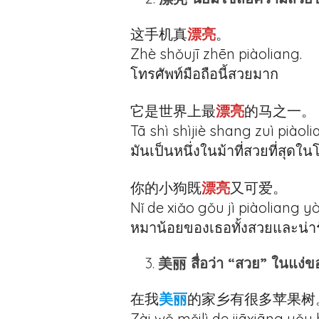
这手机真
漂亮
。
Zhè shǒujī zhēn piàoliang.
โทรศัพท์มือถือนี้สวยมาก
它是世界上最
漂亮
的马之一。
Tā shì shìjiè shang zuì piàol
มันเป็นหนึ่งในม้าที่สวยที่สุดใน
你的小狗既
漂亮
又可爱。
Nǐ de xiǎo gǒu jì piàoliang yò
หมาน้อยของเธอทั้งสวยและน่าร
美丽 สื่อว่า “สวย” ในแง่
在我
美丽
的家乡有很多苹果树
Zài wǒ měilì de jiāxiāng yǒ