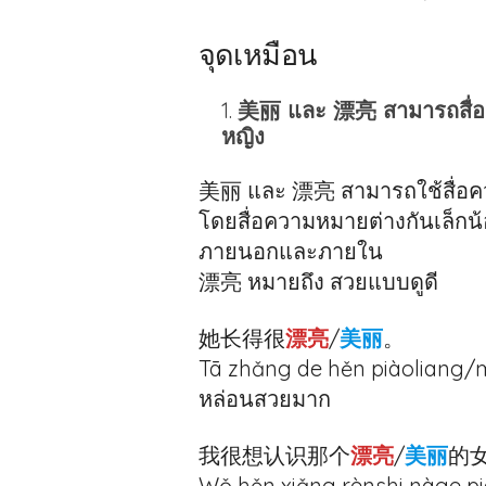
จุดเหมือน
美丽 และ 漂亮 สามารถสื่อถ
หญิง
美丽 และ 漂亮 สามารถใช้สื่อค
โดยสื่อความหมายต่างกันเล็กน
ภายนอกและภายใน
漂亮 หมายถึง สวยแบบดูดี
她长得很
漂亮
/
美丽
。
Tā zhǎng de hěn piàoliang/mě
หล่อนสวยมาก
我很想认识那个
漂亮
/
美丽
的
Wǒ hěn xiǎng rènshi nàge pià