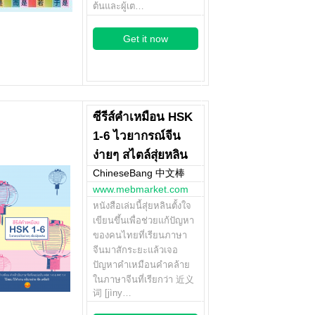
ต้นและผู้เต…
Get it now
ซีรีส์คำเหมือน HSK
1-6 ไวยากรณ์จีน
ง่ายๆ สไตล์สุ่ยหลิน
ChineseBang 中文棒
www.mebmarket.com
หนังสือเล่มนี้สุ่ยหลินตั้งใจ
เขียนขึ้นเพื่อช่วยแก้ปัญหา
ของคนไทยที่เรียนภาษา
จีนมาสักระยะแล้วเจอ
ปัญหาคำเหมือนคำคล้าย
ในภาษาจีนที่เรียกว่า 近义
词 [jìny…