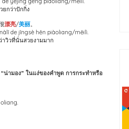
g de yèjǐng gèng piàoliang/měilì.
ยกว่าปักกิ่ง
很
漂亮
/
美丽
。
nàlǐ de jǐngsè hěn piàoliang/měilì.
่าวิวที่นั่นสวยงามมาก
” “น่ามอง” ในแง่ของคำพูด การกระทำหรือ
àoliang.