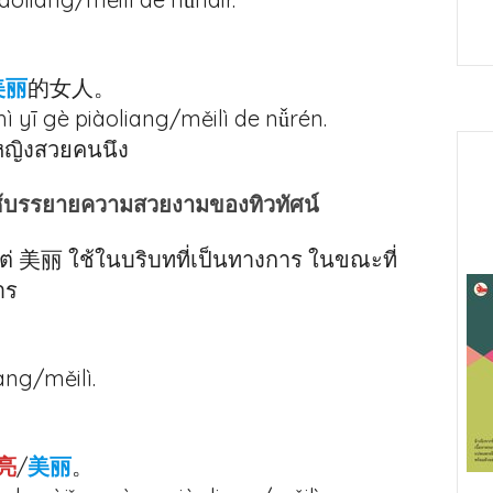
美丽
的女人。
 yī gè piàoliang/měilì de nǚrén.
้หญิงสวยคนนึง
รรยายความสวยงามของทิวทัศน์
แต่ 美丽 ใช้ในบริบทที่เป็นทางการ ในขณะที่
าร
ang/měilì.
亮
/
美丽
。