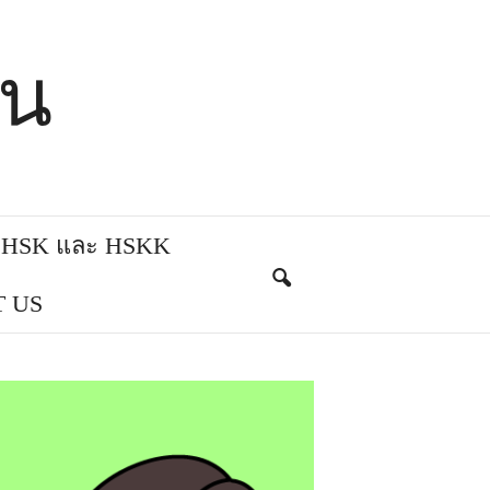
ีน
บ HSK และ HSKK
 US