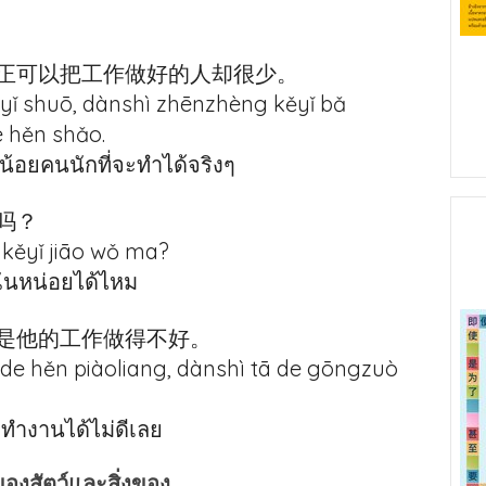
正可以把工作做好的人却很少。
ěyǐ shuō, dànshì zhēnzhèng kěyǐ bǎ
 hěn shǎo.
่น้อยคนนักที่จะทำได้จริงๆ
吗？
, kěyǐ jiāo wǒ ma?
ันหน่อยได้ไหม
是他的工作做得不好。
de hěn piàoliang, dànshì tā de gōngzuò
าทำงานได้ไม่ดีเลย
งสัตว์และสิ่งของ