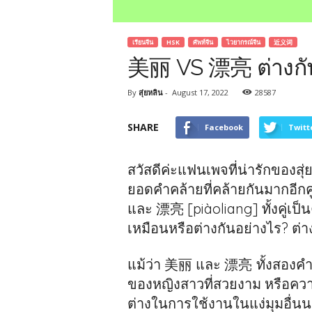
เรียนจีน
HSK
ศัพท์จีน
ไวยากรณ์จีน
近义词
美丽 VS 漂亮 ต่างกั
By
สุ่ยหลิน
-
August 17, 2022
28587
SHARE
Facebook
Twitt
สวัสดีค่ะแฟนเพจที่น่ารักของส
ยอดคำคล้ายที่คล้ายกันมากอีกคู
และ 漂亮 [piàoliang] ทั้งคู่เป
เหมือนหรือต่างกันอย่างไร? ต่
แม้ว่า 美丽 และ 漂亮
ทั้งสองค
ของหญิงสาวที่สวยงาม หรือความ
ต่างในการใช้งานในแง่มุมอื่นน