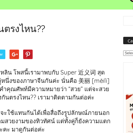
นตรงไหน??
Ca
Categ
er
ุ่ยหลิน โพสนี้เรามาพบกับ Super 近义词 สุด
่หนึ่งของภาษาจีนกันค่ะ นั่นคือ 美丽 [měilì]
็นคำคุณศัพท์มีความหมายว่า “สวย” แต่จะสวย
างกันตรงไหน?? เรามาติดตามกันต่อค่ะ
ำจะใช้แทนกันได้เพื่อสื่อถึงรูปลักษณ์ภายนอก
สวยงามของทิวทัศน์ แต่ทั้งคู่ก็ยังความแตก
ะคะ มาดูกันต่อค่ะ