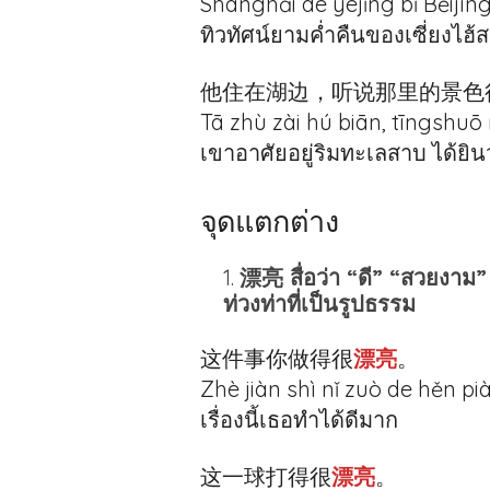
Shànghǎi de yèjǐng bǐ Běijīn
ทิวทัศน์ยามค่ำคืนของเซี่ยงไฮ้สว
他住在湖边，听说那里的景色
Tā zhù zài hú biān, tīngshuō 
เขาอาศัยอยู่ริมทะเลสาบ ได้ยินว
จุดแตกต่าง
漂亮 สื่อว่า “ดี” “สวยงาม
ท่วงท่าที่เป็นรูปธรรม
这件事你做得很
漂亮
。
Zhè jiàn shì nǐ zuò de hěn pi
เรื่องนี้เธอทำได้ดีมาก
这一球打得很
漂亮
。