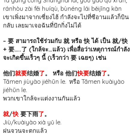
Tā gāng cóng Shànghǎi lái, yòu yào qù xī’ān,
ránhòu zài fēi huíqù, bùnéng lái běijīng kàn
เขาเพิ่งมาจากเซี่ยงไฮ้ กำลังจะไปที่ซีอานแล้วก็บิน
กลับ เลยมาเจอฉันที่ปักกิ่งไม่ได้
– 要 สามารถใช้ร่วมกับ 就 หรือ 快 ได้ เป็น 就/快
+ 要…..了 (ใกล้จะ…แล้ว) เพื่อสื่อว่าเหตุการณ์กำลัง
จะเกิดขึ้นเร็วๆ นี้ (เร็วกว่า 要 เฉยๆ) เช่น
他们
就要
结婚
了
。 หรือ 他们
快要
结婚
了
。
Tāmen jiùyào jiéhūn le. หรือ Tāmen kuàiyào
jiéhūn le.
พวกเขาใกล้จะแต่งงานกันแล้ว
就
/
快
要下雨
了
。
Jiù/kuàiyào xià yǔ le.
ฝนจวนจะตกแล้ว