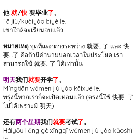
他
就
/
快
要毕业
了
。
Tā jiù/kuàiyào bìyè le.
เขาใกล้จะเรียนจบแล้ว
หมายเหตุ
จุดที่แตกต่างระหว่าง 就要…了 และ 快
要…了 คือถ้ามีคำนามบอกเวลาในประโยค เรา
สามารถใช้ 就要…了 ได้เท่านั้น
明天
我们
就要
开学
了
。
Míngtiān wǒmen jiù yào kāixué le.
พรุ่งนี้พวกเราก็จะเปิดเทอมแล้ว (ตรงนี้ใช้ 快要…了
ไม่ได้เพราะมี 明天)
还有
两个星期
我们
就要
考试
了
。
Háiyǒu liǎng gè xīngqī wǒmen jiù yào kǎoshì