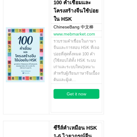
100 คำเชื่อมและ
โครงสร้างจีนใช้บ่อย
ใน HSK
ChineseBang 中文棒
www.mebmarket.com
รวบรวมคำเชื่อมในภาษา
จีนและการสอบ HSK ที่เจอ
บ่อยที่สุดทั้งหมด 100 คำ
(ใช้สอบได้ทั้ง HSK ระบบ
เก่าและระบบใหม่)เหมาะ
สำหรับผู้เรียนภาษาจีนเบื้อง
ต้นและผู้เต…
Get it now
ซีรีส์คำเหมือน HSK
1-6 ไวยากรณ์จีน