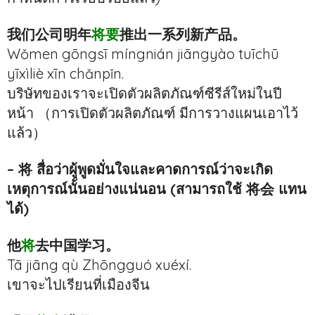
我们公司明年
将要
推出一系列新产品。
Wǒmen gōngsī míngnián jiāngyào tuīchū
yīxìliè xīn chǎnpǐn.
บริษัทของเราจะเปิดตัวผลิตภัณฑ์ซีรีส์ใหม่ในปี
หน้า （การเปิดตัวผลิตภัณฑ์ มีการวางแผนเอาไว้
แล้ว）
– 将 สื่อว่าผู้พูดมั่นใจและคาดการณ์ว่าจะเกิด
เหตุการณ์นั้นอย่างแน่นอน (สามารถใช้ 将会 แทน
ได้)
他
将
去中国学习。
Tā jiāng qù Zhōngguó xuéxí.
เขาจะไปเรียนที่เมืองจีน