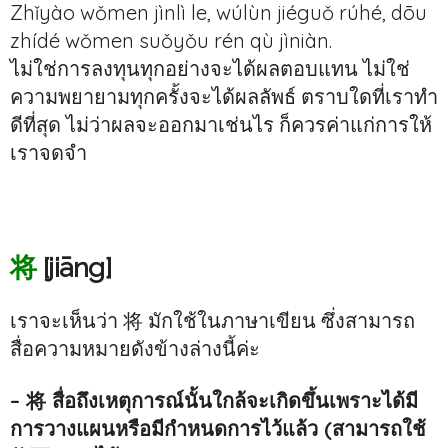
Zhǐyào wǒmen jìnlì le, wúlùn jiéguǒ rúhé, dōu
zhídé wǒmen suǒyǒu rén qù jìniàn.
ไม่ใช่การลงทุนทุกอย่างจะได้ผลตอบแทน ไม่ใช่
ความพยายามทุกครั้งจะได้ผลลัพธ์ ตราบใดที่เราทำ
ดีที่สุด ไม่ว่าผลจะออกมาเช่นไร ก็ควรค่าแก่การให้
เราจดจำ
将
[jiāng]
เราจะเห็นว่า 将 มักใช้ในภาษาเขียน ซึ่งสามารถ
สื่อความหมายดังข้างล่างนี้ค่ะ
– 将 สื่อถึงเหตุการณ์นั้นใกล้จะเกิดขึ้นเพราะได้มี
การวางแผนหรือมีกำหนดการไว้แล้ว (สามารถใช้