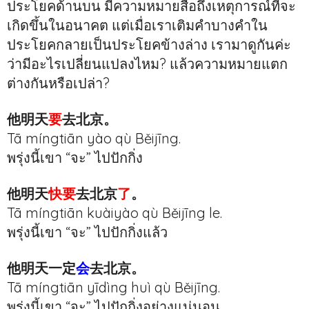
ประโยคด้านบน มีความหมายสื่อถึงเหตุการณ์ที่จะ
เกิดขึ้นในอนาคต แต่เมื่อเราเติมคำบางคำใน
ประโยคกลายเป็นประโยคข้างล่าง เรามาดูกันค่ะ
ว่ามีอะไรเปลี่ยนแปลงไหม? แล้วความหมายแตก
ต่างกันหรือเปล่า?
他明天
要
去北京。
Tā míngtiān yào qù Běijīng.
พรุ่งนี้เขา “จะ” ไปปักกิ่ง
他明天
快要
去北京
了
。
Tā míngtiān kuàiyào qù Běijīng le.
พรุ่งนี้เขา “จะ” ไปปักกิ่งแล้ว
他明天一定
会
去北京。
Tā míngtiān yīdìng huì qù Běijīng.
พรุ่งนี้เขา “จะ” ไปปักกิ่งอย่างแน่นอน