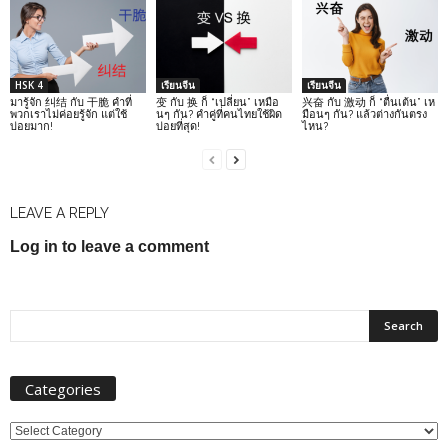
HSK 4
เรียนจีน
เรียนจีน
มารู้จัก 纠结 กับ 干脆 คำที่
变 กับ 换 ก็ “เปลี่ยน” เหมือ
兴奋 กับ 激动 ก็ “ตื่นเต้น” เห
พวกเราไม่ค่อยรู้จัก แต่ใช้
นๆ กัน? คำคู่ที่คนไทยใช้ผิด
มือนๆ กัน? แล้วต่างกันตรง
บ่อยมาก!
บ่อยที่สุด!
ไหน?
LEAVE A REPLY
Log in to leave a comment
Categories
Categories