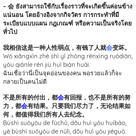
– 会 ยังสามารถใช้กับเรื่องราวที่จะเกิดขึ้นค่อนข้าง
แน่นอน โดยอ้างอิงจากกิจวัตร การกระทำที่มี
ระเบียบแบบแผน กฎเกณฑ์ หรือความเป็นจริงโดย
ทั่วไป
我相信这是一种人性弱点，有钱了人就
会
变坏。
Wǒ xiāngxìn zhè shì yī zhǒng rénxìng ruòdiǎn,
yǒu qiánle rén jiù huì biàn huài.
ฉันเชื่อว่านี่เป็นจุดอ่อนของคน พอรวยแล้วก็จะ
กลายเป็นคนไม่ดี
不是所有的付出，都
会
有回报，也不是所有的努
力，都
会
有结果。只要我们尽力了，无论结果如
何，都值得我们所有人去纪念。
Bùshì suǒyǒu de fùchū, dōu huì yǒu huíbào,
yě bùshì suǒyǒu de nǔlì, dōu huì yǒu jiéguǒ.