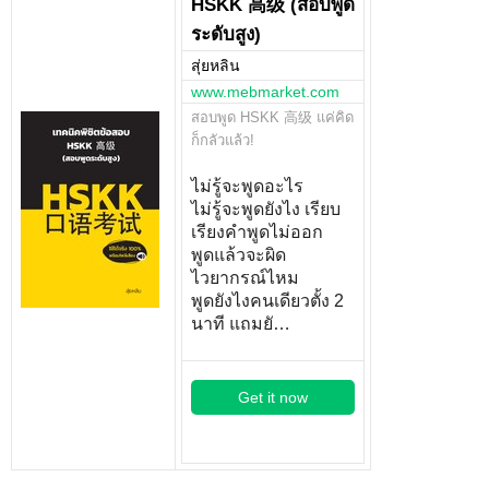
HSKK 高级 (สอบพูด
ระดับสูง)
สุ่ยหลิน
www.mebmarket.com
สอบพูด HSKK 高级 แค่คิด
ก็กลัวแล้ว!
ไม่รู้จะพูดอะไร
ไม่รู้จะพูดยังไง เรียบ
เรียงคำพูดไม่ออก
พูดแล้วจะผิด
ไวยากรณ์ไหม
พูดยังไงคนเดียวตั้ง 2
นาที แถมยั…
Get it now