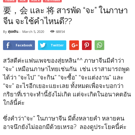
เรียนจีน
HSK
HSK 4
ไวยากรณ์จีน
要，会 และ 将 สารพัด “จะ” ในภาษา
จีน จะใช้คำไหนดี??
By
สุ่ยหลิน
-
March 5, 2020
68854
Facebook
Twitter
สวัสดีค่ะแฟนเพจของสุ่ยหลิน^^ ภาษาจีนมีคำว่า
“จะ” เหมือนภาษาไทยเช่นกัน เช่น เราสามารถพูด
ได้ว่า “จะไป” “จะกิน” “จะซื้อ” “จะแต่งงาน” และ
“จะ” อะไรอีกเยอะแยะเลย ทั้งหมดเพื่อจะบอกว่า
กริยาที่เราจะทำนี้ยังไม่เกิด แต่จะเกิดในอนาคตอัน
ใกล้นี้ค่ะ
ซึ่งคำว่า“จะ” ในภาษาจีน มีตั้งหลายคำ หลายคน
อาจนึกยังไม่ออกมีด้วยเหรอ? ลองดูประโยคนี้ค่ะ