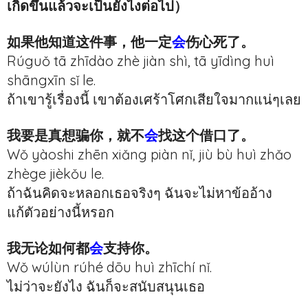
เกิดขึ้นแล้วจะเป็นยังไงต่อไป）
如果他知道这件事，他一定
会
伤心死了。
Rúguǒ tā zhīdào zhè jiàn shì, tā yīdìng huì
shāngxīn sǐ le.
ถ้าเขารู้เรื่องนี้ เขาต้องเศร้าโศกเสียใจมากแน่ๆเลย
我要是真想骗你，就不
会
找这个借口了。
Wǒ yàoshi zhēn xiǎng piàn nǐ, jiù bù huì zhǎo
zhège jièkǒu le.
ถ้าฉันคิดจะหลอกเธอจริงๆ ฉันจะไม่หาข้ออ้าง
แก้ตัวอย่างนี้หรอก
我无论如何都
会
支持你。
Wǒ wúlùn rúhé dōu huì zhīchí nǐ.
ไม่ว่าจะยังไง ฉันก็จะสนับสนุนเธอ