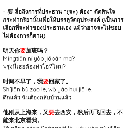
– 要 สื่อถึงการที่ประธาน “(จะ) ต้อง” ตัดสินใจ
กระทำกริยานั้นเพื่อให้บรรลุวัตถุประสงค์ (เป็นการ
เลือกที่จะทำของประธานเอง แม้ว่าอาจจะไม่ชอบ
ไม่ต้องการก็ตาม)
明天你
要
加班吗？
Míngtiān nǐ yào jiābān ma?
พรุ่งนี้เธอต้องทำโอทีไหม?
时间不早了，我
要
回家了。
Shíjiān bù zǎo le, wǒ yào huí jiā le.
ดึกแล้ว ฉันต้องกลับบ้านแล้ว
他刚从上海来，又
要
去西安，然后再飞回去，不
能来北京看我。