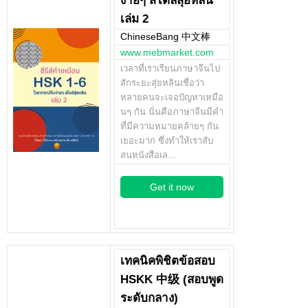
ง่ายๆ สไตล์สุ่ยหลิน
เล่ม 2
ChineseBang 中文棒
www.mebmarket.com
เวลาที่เราเรียนภาษาจีนไป
สักระยะสุ่ยหลินเชื่อว่า
หลายคนจะเจอปัญหาเหมือ
นๆ กัน นั่นคือภาษาจีนมีคำ
ที่มีความหมายคล้ายๆ กัน
เยอะมาก ซึ่งทำให้เราสับ
สนหนังสือเล…
Get it now
เทคนิคพิชิตข้อสอบ
HSKK 中级 (สอบพูด
ระดับกลาง)