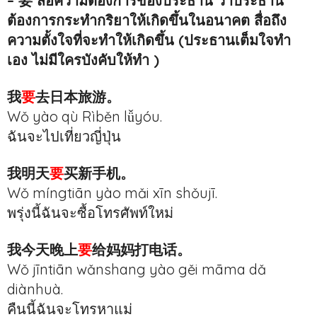
– 要 สื่อความต้องการของประธาน ว่าประธาน
ต้องการกระทำกริยาให้เกิดขึ้นในอนาคต สื่อถึง
ความตั้งใจที่จะทำให้เกิดขึ้น (ประธานเต็มใจทำ
เอง ไม่มีใครบังคับให้ทำ )
我
要
去日本旅游。
Wǒ yào qù Rìběn lǚyóu.
ฉันจะไปเที่ยวญี่ปุ่น
我明天
要
买新手机。
Wǒ míngtiān yào mǎi xīn shǒujī.
พรุ่งนี้ฉันจะซื้อโทรศัพท์ใหม่
我今天晚上
要
给妈妈打电话。
Wǒ jīntiān wǎnshang yào gěi māma dǎ
diànhuà.
คืนนี้ฉันจะโทรหาแม่