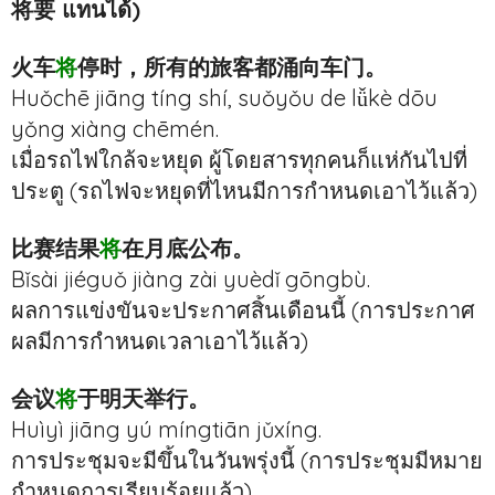
将要 แทนได้)
火车
将
停时，所有的旅客都涌向车门。
Huǒchē jiāng tíng shí, suǒyǒu de lǚkè dōu
yǒng xiàng chēmén.
เมื่อรถไฟใกล้จะหยุด ผู้โดยสารทุกคนก็แห่กันไปที่
ประตู (รถไฟจะหยุดที่ไหนมีการกำหนดเอาไว้แล้ว)
比赛结果
将
在月底公布。
Bǐsài jiéguǒ jiàng zài yuèdǐ gōngbù.
ผลการแข่งขันจะประกาศสิ้นเดือนนี้ (การประกาศ
ผลมีการกำหนดเวลาเอาไว้แล้ว)
会议
将
于明天举行。
Huìyì jiāng yú míngtiān jǔxíng.
การประชุมจะมีขึ้นในวันพรุ่งนี้ (การประชุมมีหมาย
กำหนดการเรียบร้อยแล้ว)