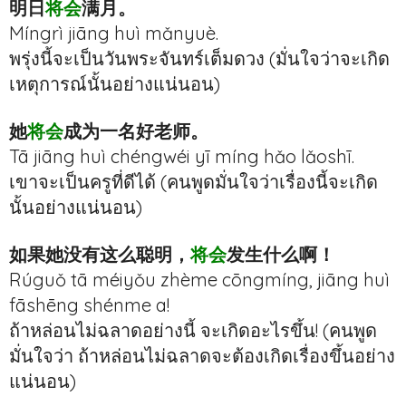
明日
将会
满月。
Míngrì jiāng huì mǎnyuè.
พรุ่งนี้จะเป็นวันพระจันทร์เต็มดวง (มั่นใจว่าจะเกิด
เหตุการณ์นั้นอย่างแน่นอน)
她
将会
成为一名好老师。
Tā jiāng huì chéngwéi yī míng hǎo lǎoshī.
เขาจะเป็นครูที่ดีได้ (คนพูดมั่นใจว่าเรื่องนี้จะเกิด
นั้นอย่างแน่นอน)
如果她没有这么聪明，
将会
发生什么啊！
Rúguǒ tā méiyǒu zhème cōngmíng, jiāng huì
fāshēng shénme a!
ถ้าหล่อนไม่ฉลาดอย่างนี้ จะเกิดอะไรขึ้น! (คนพูด
มั่นใจว่า ถ้าหล่อนไม่ฉลาดจะต้องเกิดเรื่องขึ้นอย่าง
แน่นอน)