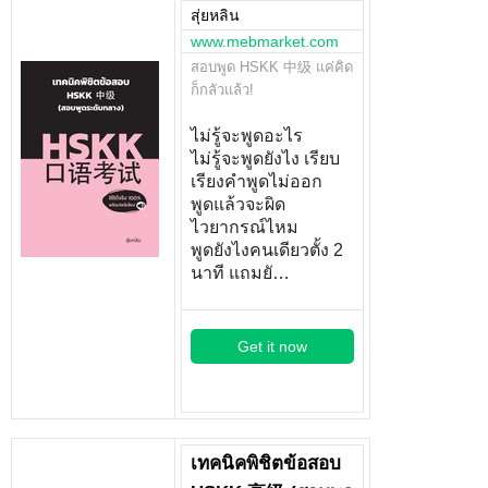
สุ่ยหลิน
www.mebmarket.com
สอบพูด HSKK 中级 แค่คิด
ก็กลัวแล้ว!
ไม่รู้จะพูดอะไร
ไม่รู้จะพูดยังไง เรียบ
เรียงคำพูดไม่ออก
พูดแล้วจะผิด
ไวยากรณ์ไหม
พูดยังไงคนเดียวตั้ง 2
นาที แถมยั…
Get it now
เทคนิคพิชิตข้อสอบ