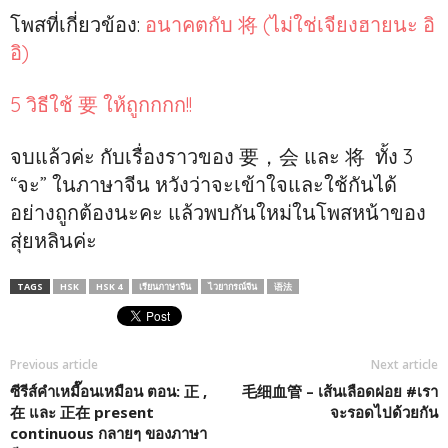
โพสที่เกี่ยวข้อง:
อนาคตกับ 将 (ไม่ใช่เจียงฮายนะ อิ
อิ)
5 วิธีใช้ 要 ให้ถูกกกก!!
จบแล้วค่ะ กับเรื่องราวของ 要，会 และ 将 ทั้ง 3
“จะ” ในภาษาจีน หวังว่าจะเข้าใจและใช้กันได้
อย่างถูกต้องนะคะ แล้วพบกันใหม่ในโพสหน้าของ
สุ่ยหลินค่ะ
TAGS
HSK
HSK 4
เรียนภาษาจีน
ไวยากรณ์จีน
语法
Previous article
Next article
ซีรีส์คำเหมื๊อนเหมือน ตอน: 正 ,
毛细血管 – เส้นเลือดฝอย #เรา
在 และ 正在 present
จะรอดไปด้วยกัน
continuous กลายๆ ของภาษา