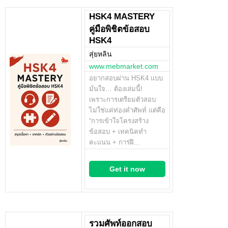
HSK4 MASTERY
คู่มือพิชิตข้อสอบ
HSK4
สุ่ยหลิน
www.mebmarket.com
อยากสอบผ่าน HSK4 แบบ
มั่นใจ… ต้องเล่มนี้!
เพราะการเตรียมตัวสอบ
ไม่ใช่แค่ท่องคำศัพท์ แต่คือ
“การเข้าใจโครงสร้าง
ข้อสอบ + เทคนิคทำ
คะแนน + การฝึ…
Get it now
รวมศัพท์ออกสอบ