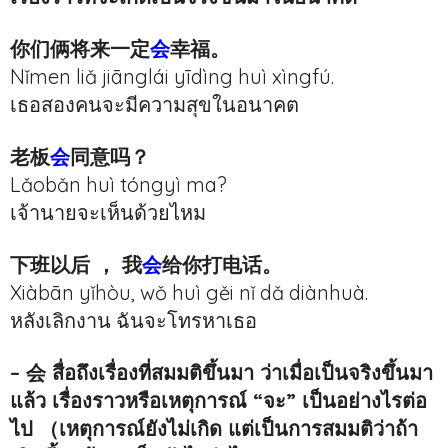
你们俩将来一定
会
幸福。
Nǐmen liǎ jiānglái yīdìng huì xìngfú.
เธอสองคนจะมีความสุขในอนาคต
老板
会
同意吗？
Lǎobǎn huì tóngyì ma?
เจ้านายจะเห็นด้วยไหม
下班以后 ， 我
会
给你打电话。
Xiàbān yǐhòu, wǒ huì gěi nǐ dǎ diànhuà.
หลังเลิกงาน ฉันจะโทรหาเธอ
– 会 สื่อถึงเรื่องที่สมมติขึ้นมา ว่าเมื่อเป็นจริงขึ้นมา
แล้ว เรื่องราวหรือเหตุการณ์ “จะ” เป็นอย่างไรต่อ
ไป （เหตุการณ์ยังไม่เกิด แต่เป็นการสมมติว่าถ้า