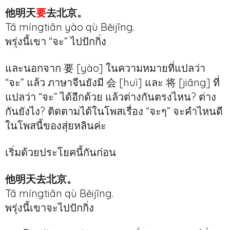
他明天
要
去北京。
Tā míngtiān yào qù Běijīng.
พรุ่งนี้เขา “จะ” ไปปักกิ่ง
และนอกจาก 要 [yào] ในความหมายที่แปลว่า
“จะ” แล้ว ภาษาจีนยังมี 会 [huì] และ 将 [jiāng] ที่
แปลว่า “จะ” ได้อีกด้วย แล้วต่างกันตรงไหน? ต่าง
กันยังไง? ติดตามได้ในโพสเรื่อง “จะๆ” จะคำไหนดี
ในโพสนี้ของสุ่ยหลินค่ะ
เริ่มด้วยประโยคนี้กันก่อน
他明天去北京。
Tā míngtiān qù Běijīng.
พรุ่งนี้เขาจะไปปักกิ่ง