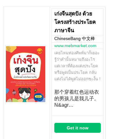
เก่งจีนสุดปัง ด้วย
โครงสร้างประโยค
ภาษาจีน
ChineseBang 中文棒
www.mebmarket.com
เคยไหมท่องศัพท์มาก็เยอะ
รู้ว่าคำนั้นหมายถึงอะไร
แต่เวลาที่ต้องแต่งประโยค
หรือพูดเป็นประโยค กลับ
แต่งไม่ได้พูดไม่ออกซะงั้น !
那个穿着红色运动衣
的男孩儿是我儿子。
N&agr…
Get it now