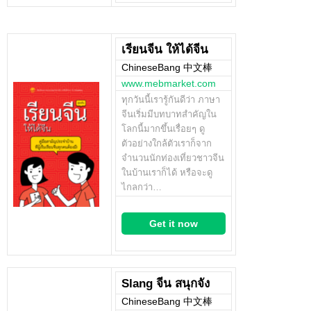
เรียนจีน ให้ได้จีน
ChineseBang 中文棒
www.mebmarket.com
ทุกวันนี้เรารู้กันดีว่า ภาษา
จีนเริ่มมีบทบาทสำคัญใน
โลกนี้มากขึ้นเรื่อยๆ ดู
ตัวอย่างใกล้ตัวเราก็จาก
จำนวนนักท่องเที่ยวชาวจีน
ในบ้านเราก็ได้ หรือจะดู
ไกลกว่า…
Get it now
Slang จีน สนุกจัง
ChineseBang 中文棒