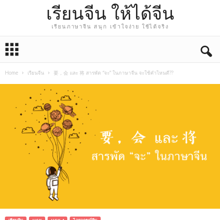
เรียนจีน ให้ได้จีน
เรียนภาษาจีน สนุก เข้าใจง่าย ใช้ได้จริง
Home
เรียนจีน
要，会 และ 将 สารพัด “จะ” ในภาษาจีน จะใช้คำไหนดี??