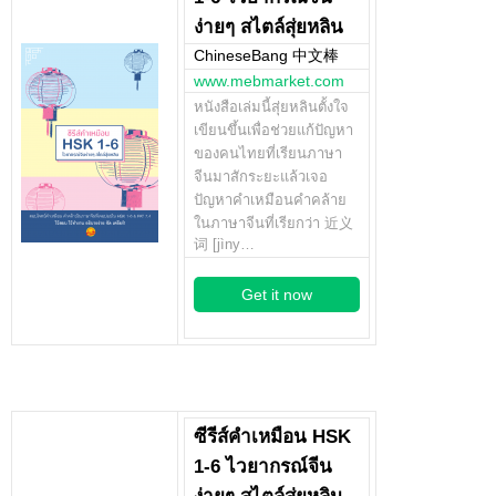
ง่ายๆ สไตล์สุ่ยหลิน
ChineseBang 中文棒
www.mebmarket.com
หนังสือเล่มนี้สุ่ยหลินตั้งใจ
เขียนขึ้นเพื่อช่วยแก้ปัญหา
ของคนไทยที่เรียนภาษา
จีนมาสักระยะแล้วเจอ
ปัญหาคำเหมือนคำคล้าย
ในภาษาจีนที่เรียกว่า 近义
词 [jìny…
Get it now
ซีรีส์คำเหมือน HSK
1-6 ไวยากรณ์จีน