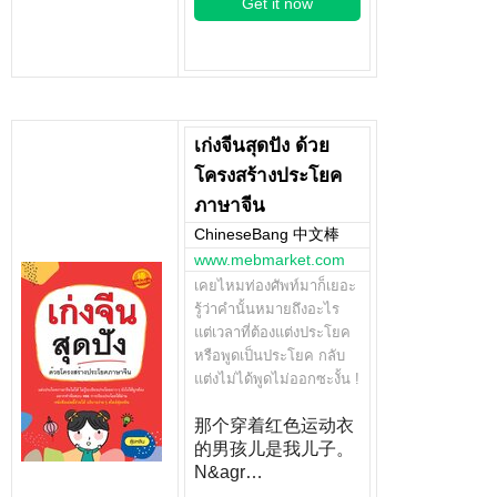
Get it now
เก่งจีนสุดปัง ด้วย
โครงสร้างประโยค
ภาษาจีน
ChineseBang 中文棒
www.mebmarket.com
เคยไหมท่องศัพท์มาก็เยอะ
รู้ว่าคำนั้นหมายถึงอะไร
แต่เวลาที่ต้องแต่งประโยค
หรือพูดเป็นประโยค กลับ
แต่งไม่ได้พูดไม่ออกซะงั้น !
那个穿着红色运动衣
的男孩儿是我儿子。
N&agr…