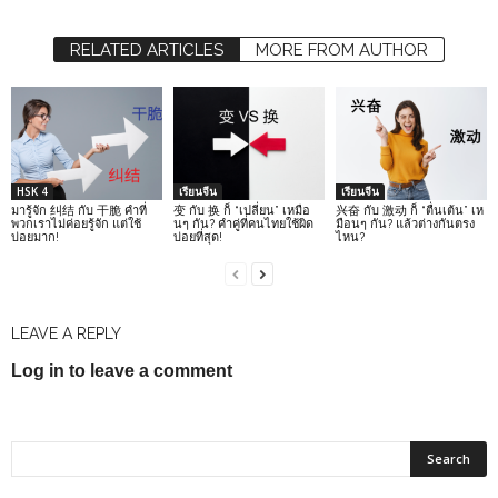
RELATED ARTICLES
MORE FROM AUTHOR
HSK 4
เรียนจีน
เรียนจีน
มารู้จัก 纠结 กับ 干脆 คำที่
变 กับ 换 ก็ “เปลี่ยน” เหมือ
兴奋 กับ 激动 ก็ “ตื่นเต้น” เห
พวกเราไม่ค่อยรู้จัก แต่ใช้
นๆ กัน? คำคู่ที่คนไทยใช้ผิด
มือนๆ กัน? แล้วต่างกันตรง
บ่อยมาก!
บ่อยที่สุด!
ไหน?
LEAVE A REPLY
Log in to leave a comment