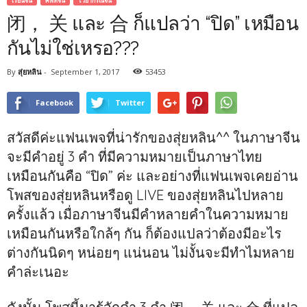
เรียนจีน
ศัพท์จีน
ไวยากรณ์จีน
闭， 关 และ 合 ก็แปลว่า “ปิด” เหมือน
กันไม่ใช่เหรอ???
By
สุ่ยหลิน
-
September 1, 2017
53453
Facebook
Twitter
สวัสดีค่ะแฟนเพจที่น่ารักของสุ่ยหลิน^^ ในภาษาจีน
จะมีคำอยู่ 3 คำ ที่มีความหมายเป็นภาษาไทย
เหมือนกันคือ “ปิด” ค่ะ และอย่างที่แฟนเพจเคยอ่าน
โพสของสุ่ยหลินหรือดู LIVE ของสุ่ยหลินไปหลาย
ครั้งแล้ว เมื่อภาษาจีนมีคำหลายคำในความหมาย
เหมือนกันหรือใกล้ๆ กัน ก็ต้องแปลว่าต้องมีอะไร
ต่างกันนิดๆ หน่อยๆ แน่นอน ไม่งั้นจะมีทำไมหลาย
คำล่ะเนอะ