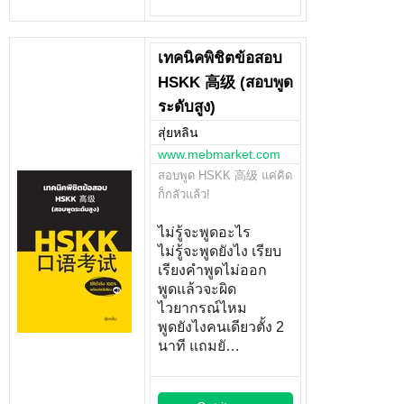
เทคนิคพิชิตข้อสอบ
HSKK 高级 (สอบพูด
ระดับสูง)
สุ่ยหลิน
www.mebmarket.com
สอบพูด HSKK 高级 แค่คิด
ก็กลัวแล้ว!
ไม่รู้จะพูดอะไร
ไม่รู้จะพูดยังไง เรียบ
เรียงคำพูดไม่ออก
พูดแล้วจะผิด
ไวยากรณ์ไหม
พูดยังไงคนเดียวตั้ง 2
นาที แถมยั…