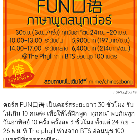
FUN口语30Hrs
คอร์ส FUN口语 เป็นคอร์สระยะยาว 30 ชั่วโมง รับ
ไม่เกิน 10 คนค่ะ เพื่อให้ได้ฝึกพูด “ทุกคน” พบกันทุก
วันอาทิตย์ 10 ครั้ง ครั้งละ 3 ชั่วโมง ตั้งแต่ 24 ก.ย. –
26 พ.ย. ที่ The phyll ห่างจาก BTS อ่อนนุช 100
เมตรมีที่จอดรถฟรีค่ะ