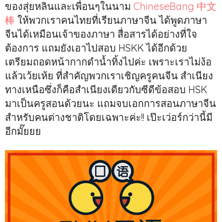
ของสุ่ยหลินและเพื่อนๆในนาม
ChineseBang 中文
棒
ให้พวกเราคนไทยที่เรียนภาษาจีน ได้พูดภาษา
จีนได้เหมือนเจ้าของภาษา สื่อสารได้อย่างที่ใจ
ต้องการ แถมยังเอาไปสอบ HSKK ได้อีกด้วย
เตรียมถอดหน้ากากดำน้ำทิ้งไปค่ะ เพราะเราไม่ง้อ
แล้วเว้ยเห้ย ที่สำคัญพวกเราเชิญครูคนจีน สำเนียง
ทางเหนือซึ่งก็คือสำเนียงเดียวกับซีดีข้อสอบ HSK
มาเป็นครูสอนด้วยนะ แถมจบเอกการสอนภาษาจีน
สำหรับคนต่างชาติโดยเฉพาะค่ะ!! เป๊ะเว่อร์กว่านี้มี
อีกมั๊ยยย