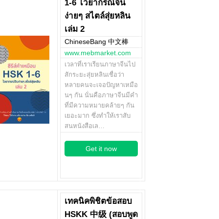
1-6 ไวยากรณ์จีน
ง่ายๆ สไตล์สุ่ยหลิน
เล่ม 2
ChineseBang 中文棒
www.mebmarket.com
เวลาที่เราเรียนภาษาจีนไป
สักระยะสุ่ยหลินเชื่อว่า
หลายคนจะเจอปัญหาเหมือ
นๆ กัน นั่นคือภาษาจีนมีคำ
ที่มีความหมายคล้ายๆ กัน
เยอะมาก ซึ่งทำให้เราสับ
สนหนังสือเล…
Get it now
เทคนิคพิชิตข้อสอบ
HSKK 中级 (สอบพูด