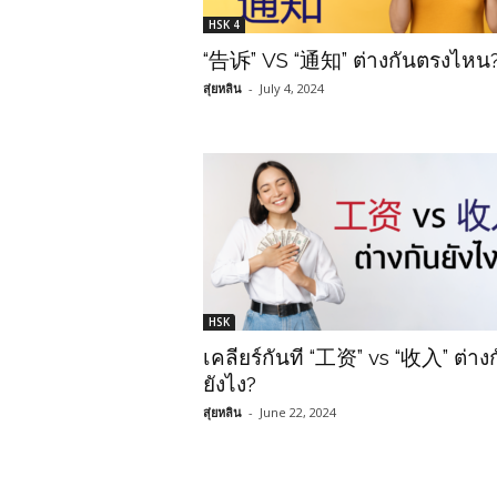
HSK 4
“告诉” VS “通知” ต่างกันตรงไหน
สุ่ยหลิน
-
July 4, 2024
HSK
เคลียร์กันที “工资” vs “收入” ต่าง
ยังไง?
สุ่ยหลิน
-
June 22, 2024