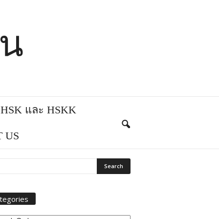
ีน
บ HSK และ HSKK
 US
tegories