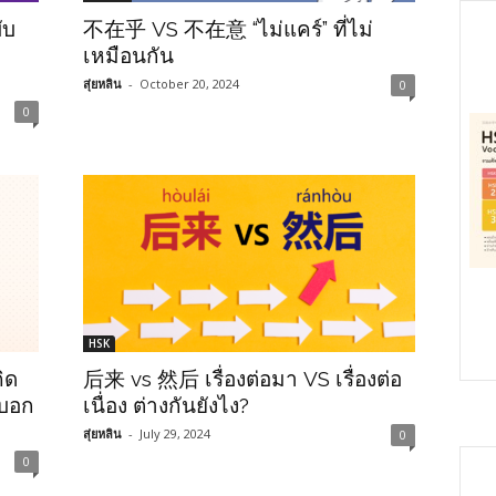
ับ
不在乎 VS 不在意 “ไม่แคร์” ที่ไม่
เหมือนกัน
สุ่ยหลิน
-
October 20, 2024
0
0
HSK
ิด
后来 vs 然后 เรื่องต่อมา VS เรื่องต่อ
ยบอก
เนื่อง ต่างกันยังไง?
สุ่ยหลิน
-
July 29, 2024
0
0