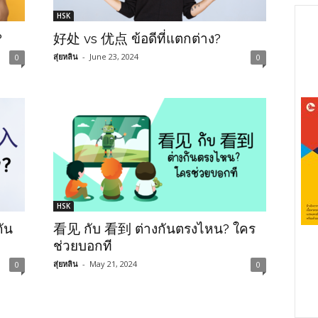
HSK
?
好处 vs 优点 ข้อดีที่แตกต่าง?
สุ่ยหลิน
-
June 23, 2024
0
0
HSK
กัน
看见 กับ 看到 ต่างกันตรงไหน? ใคร
ช่วยบอกที
สุ่ยหลิน
-
May 21, 2024
0
0