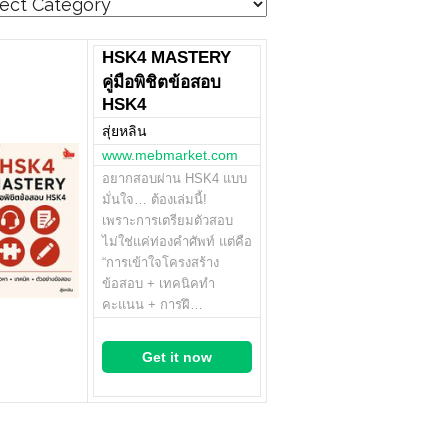
egories
HSK4 MASTERY
คู่มือพิชิตข้อสอบ
HSK4
สุ่ยหลิน
www.mebmarket.com
อยากสอบผ่าน HSK4 แบบ
มั่นใจ… ต้องเล่มนี้!
เพราะการเตรียมตัวสอบ
ไม่ใช่แค่ท่องคำศัพท์ แต่คือ
“การเข้าใจโครงสร้าง
ข้อสอบ + เทคนิคทำ
คะแนน + การฝึ…
Get it now