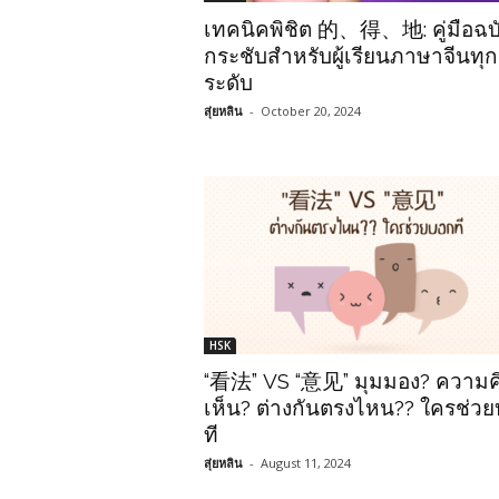
เทคนิคพิชิต 的、得、地: คู่มือฉบ
กระชับสำหรับผู้เรียนภาษาจีนทุก
ระดับ
สุ่ยหลิน
-
October 20, 2024
HSK
“看法” VS “意见” มุมมอง? ความค
เห็น? ต่างกันตรงไหน?? ใครช่ว
ที
สุ่ยหลิน
-
August 11, 2024