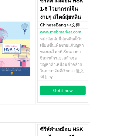
ซีรีส์คำเหมือน HSK
1-6 ไวยากรณ์จีน
ง่ายๆ สไตล์สุ่ยหลิน
ChineseBang 中文棒
www.mebmarket.com
หนังสือเล่มนี้สุ่ยหลินตั้งใจ
เขียนขึ้นเพื่อช่วยแก้ปัญหา
ของคนไทยที่เรียนภาษา
จีนมาสักระยะแล้วเจอ
ปัญหาคำเหมือนคำคล้าย
ในภาษาจีนที่เรียกว่า 近义
词 [jìny…
Get it now
ซีรีส์คำเหมือน HSK