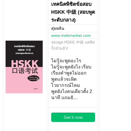
เทคนิคพิชิตข้อสอบ
HSKK 中级 (สอบพูด
ระดับกลาง)
สุ่ยหลิน
www.mebmarket.com
สอบพูด HSKK 中级 แค่คิด
ก็กลัวแล้ว!
ไม่รู้จะพูดอะไร
ไม่รู้จะพูดยังไง เรียบ
เรียงคำพูดไม่ออก
พูดแล้วจะผิด
ไวยากรณ์ไหม
พูดยังไงคนเดียวตั้ง 2
นาที แถมยั…
Get it now