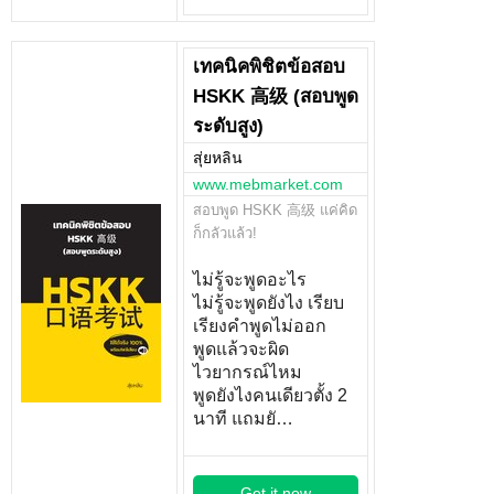
เทคนิคพิชิตข้อสอบ
HSKK 高级 (สอบพูด
ระดับสูง)
สุ่ยหลิน
www.mebmarket.com
สอบพูด HSKK 高级 แค่คิด
ก็กลัวแล้ว!
ไม่รู้จะพูดอะไร
ไม่รู้จะพูดยังไง เรียบ
เรียงคำพูดไม่ออก
พูดแล้วจะผิด
ไวยากรณ์ไหม
พูดยังไงคนเดียวตั้ง 2
นาที แถมยั…
Get it now