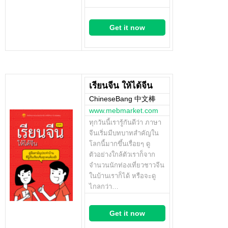
Get it now
เรียนจีน ให้ได้จีน
ChineseBang 中文棒
www.mebmarket.com
ทุกวันนี้เรารู้กันดีว่า ภาษา
จีนเริ่มมีบทบาทสำคัญใน
โลกนี้มากขึ้นเรื่อยๆ ดู
ตัวอย่างใกล้ตัวเราก็จาก
จำนวนนักท่องเที่ยวชาวจีน
ในบ้านเราก็ได้ หรือจะดู
ไกลกว่า…
Get it now