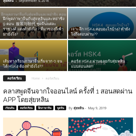
สุ่ยหลิน
-
September 5, 2018
ฝึกพูดภาษาจีนกับสุ่ยหลินและหย่าชิง
9 ตอน: 服装与朝代 ชุดจีนแต่ละ
ราชวงศ์ แต่งตัวยังไง ? ที่มาของกี่เพ้า
เจาะลึก HSK4 สอบอะไรบ้าง? ทำยัง
มายังไง?
ไงถึงสอบผ่าน??
เส้นทางเรียนภาษาจีนเริ่มจาก 0 จน
คอร์ส HSK4 ผ่านฉลุยกับสุ่ยหลิน
ได้ HSK4 ต้องทำยังไง??
แบบสอนสด!!!
คอร์สเรียน
Home
คอร์สเรียน
คลาสพูดจีนจากใจออนไลน์ ครั้งที่ 1 สอนสดผ่าน
APP โดยสุ่ยหลิน
By
สุ่ยหลิน
-
May 9, 2019
เรียนจีน
คอร์สเรียน
ฝึกภาษาจีน
พูดจีน