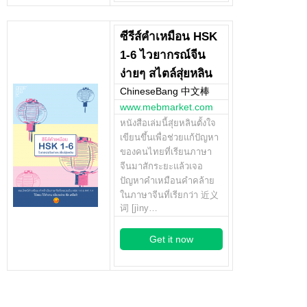
ซีรีส์คำเหมือน HSK
1-6 ไวยากรณ์จีน
ง่ายๆ สไตล์สุ่ยหลิน
ChineseBang 中文棒
www.mebmarket.com
หนังสือเล่มนี้สุ่ยหลินตั้งใจ
เขียนขึ้นเพื่อช่วยแก้ปัญหา
ของคนไทยที่เรียนภาษา
จีนมาสักระยะแล้วเจอ
ปัญหาคำเหมือนคำคล้าย
ในภาษาจีนที่เรียกว่า 近义
词 [jìny…
Get it now