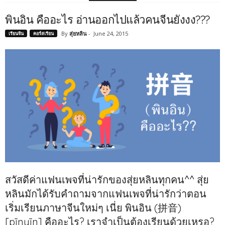
‪พินอิน คืออะไร‬ อ่านออกไปแล้วคนจีนยังงง???
By
สุ่ยหลิน
-
June 24, 2015
เรียนจีน
คอร์สเรียน
สวัสดีค่าแฟนเพจที่น่ารักของสุ่ยหลินทุกคน^^ สุ่ย
หลินมักได้รับคำถามจากแฟนเพจที่น่ารักว่าตอน
เริ่มเรียนภาษาจีนใหม่ๆ เนี่ย พินอิน (拼音)
[pīnyīn] คืออะไร? เราจำเป็นต้องเรียนด้วยเหรอ?