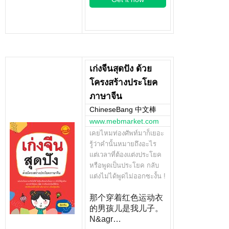
เก่งจีนสุดปัง ด้วย
โครงสร้างประโยค
ภาษาจีน
ChineseBang 中文棒
www.mebmarket.com
เคยไหมท่องศัพท์มาก็เยอะ
รู้ว่าคำนั้นหมายถึงอะไร
แต่เวลาที่ต้องแต่งประโยค
หรือพูดเป็นประโยค กลับ
แต่งไม่ได้พูดไม่ออกซะงั้น !
那个穿着红色运动衣
的男孩儿是我儿子。
N&agr…