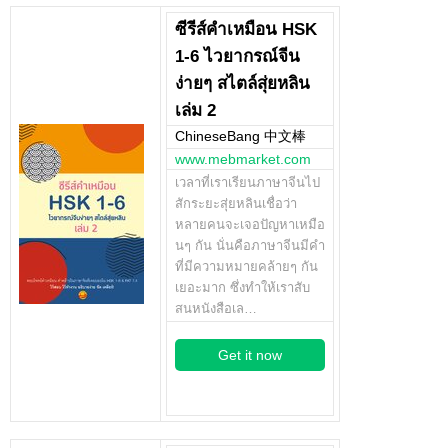
ซีรีส์คำเหมือน HSK
1-6 ไวยากรณ์จีน
ง่ายๆ สไตล์สุ่ยหลิน
เล่ม 2
ChineseBang 中文棒
www.mebmarket.com
เวลาที่เราเรียนภาษาจีนไป
สักระยะสุ่ยหลินเชื่อว่า
หลายคนจะเจอปัญหาเหมือ
นๆ กัน นั่นคือภาษาจีนมีคำ
ที่มีความหมายคล้ายๆ กัน
เยอะมาก ซึ่งทำให้เราสับ
สนหนังสือเล…
Get it now