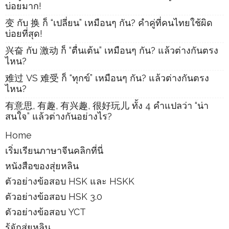
บ่อยมาก!
变 กับ 换 ก็ “เปลี่ยน” เหมือนๆ กัน? คำคู่ที่คนไทยใช้ผิด
บ่อยที่สุด!
兴奋 กับ 激动 ก็ “ตื่นเต้น” เหมือนๆ กัน? แล้วต่างกันตรง
ไหน?
难过 VS 难受 ก็ “ทุกข์” เหมือนๆ กัน? แล้วต่างกันตรง
ไหน?
有意思, 有趣, 有兴趣, 很好玩儿 ทั้ง 4 คำแปลว่า “น่า
สนใจ” แล้วต่างกันอย่างไร?
Home
เริ่มเรียนภาษาจีนคลิกที่นี่
หนังสือของสุ่ยหลิน
ตัวอย่างข้อสอบ HSK และ HSKK
ตัวอย่างข้อสอบ HSK 3.0
ตัวอย่างข้อสอบ YCT
รู้จักสุ่ยหลิน