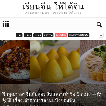
เรียนจีน ให้ได้จีน
เรียนภาษาจีน สนุก เข้าใจง่าย ใช้ได้จริง
HSK
HSK 4
HSK 5
PAT 7.4
คอร์สเรียน
ประสบการณ์เรียนจีน
ฝึกพูดภาษาจีนกับสุ่ยหลินและหย่าชิง 6 ตอน: 主食
故事 เรื่องเล่าอาหารจานแป้งของจีน