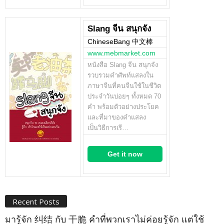
Slang จีน สนุกจัง
ChineseBang 中文棒
www.mebmarket.com
หนังสือ Slang จีน สนุกจัง
รวบรวมคำศัพท์แสลงใน
ภาษาจีนที่คนจีนใช้ในชีวิต
ประจำวันบ่อยๆ ทั้งหมด 70
คำ พร้อมตัวอย่างประโยค
และที่มาของคำแสลง
เป็นวิธีการเรี…
Get it now
Recent Posts
มารู้จัก 纠结 กับ 干脆 คำที่พวกเราไม่ค่อยรู้จัก แต่ใช้