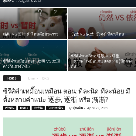
สุ่ยหลิน
-
August 6, 2022
临时 VS 暂时 คำไหนคือชั่วคราว
仍然 VS 依然 “ยังคง” ที่ตรงไหน?
ซีรีส์คำเหมือน: 尊敬 VS 尊重
ซีรีส์คำเหมือน ตอน: 发明 VS 发现
“เคารพ” เหมือนกัน แต่ความรู้สึกต่าง
ต่างกันตรงไหน?
กัน
HSK 5
Home
HSK 5
ซีรีส์คำเหมื๊อนเหมือน ตอน: ทีละนิด ทีละน้อย มี
ตั้งหลายคำแน่ะ 逐步, 逐渐 หรือ 渐渐?
By
สุ่ยหลิน
-
April 22, 2019
เรียนจีน
HSK 5
ศัพท์จีน
ไวยากรณ์จีน