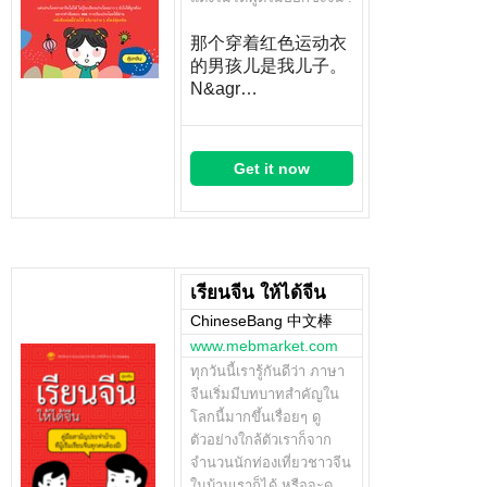
那个穿着红色运动衣
的男孩儿是我儿子。
N&agr…
Get it now
เรียนจีน ให้ได้จีน
ChineseBang 中文棒
www.mebmarket.com
ทุกวันนี้เรารู้กันดีว่า ภาษา
จีนเริ่มมีบทบาทสำคัญใน
โลกนี้มากขึ้นเรื่อยๆ ดู
ตัวอย่างใกล้ตัวเราก็จาก
จำนวนนักท่องเที่ยวชาวจีน
ในบ้านเราก็ได้ หรือจะดู