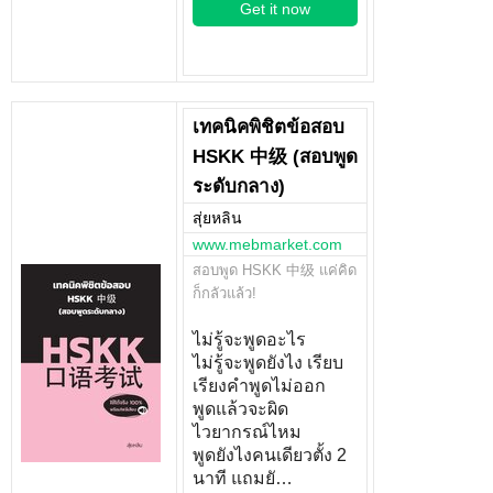
Get it now
เทคนิคพิชิตข้อสอบ
HSKK 中级 (สอบพูด
ระดับกลาง)
สุ่ยหลิน
www.mebmarket.com
สอบพูด HSKK 中级 แค่คิด
ก็กลัวแล้ว!
ไม่รู้จะพูดอะไร
ไม่รู้จะพูดยังไง เรียบ
เรียงคำพูดไม่ออก
พูดแล้วจะผิด
ไวยากรณ์ไหม
พูดยังไงคนเดียวตั้ง 2
นาที แถมยั…