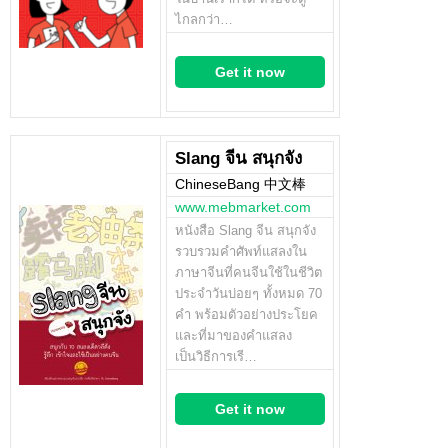
ไกลกว่า…
Get it now
Slang จีน สนุกจัง
ChineseBang 中文棒
www.mebmarket.com
หนังสือ Slang จีน สนุกจัง
รวบรวมคำศัพท์แสลงใน
ภาษาจีนที่คนจีนใช้ในชีวิต
ประจำวันบ่อยๆ ทั้งหมด 70
คำ พร้อมตัวอย่างประโยค
และที่มาของคำแสลง
เป็นวิธีการเรี…
Get it now