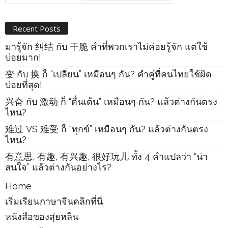
Recent Posts
มารู้จัก 纠结 กับ 干脆 คำที่พวกเราไม่ค่อยรู้จัก แต่ใช้
บ่อยมาก!
变 กับ 换 ก็ “เปลี่ยน” เหมือนๆ กัน? คำคู่ที่คนไทยใช้ผิด
บ่อยที่สุด!
兴奋 กับ 激动 ก็ “ตื่นเต้น” เหมือนๆ กัน? แล้วต่างกันตรง
ไหน?
难过 VS 难受 ก็ “ทุกข์” เหมือนๆ กัน? แล้วต่างกันตรง
ไหน?
有意思, 有趣, 有兴趣, 很好玩儿 ทั้ง 4 คำแปลว่า “น่า
สนใจ” แล้วต่างกันอย่างไร?
Home
เริ่มเรียนภาษาจีนคลิกที่นี่
หนังสือของสุ่ยหลิน