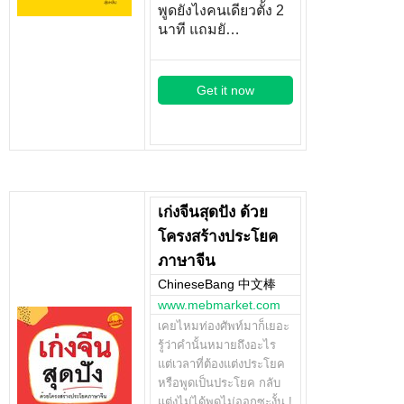
พูดยังไงคนเดียวตั้ง 2
นาที แถมยั…
Get it now
เก่งจีนสุดปัง ด้วย
โครงสร้างประโยค
ภาษาจีน
ChineseBang 中文棒
www.mebmarket.com
เคยไหมท่องศัพท์มาก็เยอะ
รู้ว่าคำนั้นหมายถึงอะไร
แต่เวลาที่ต้องแต่งประโยค
หรือพูดเป็นประโยค กลับ
แต่งไม่ได้พูดไม่ออกซะงั้น !