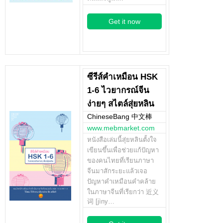
Get it now
ซีรีส์คำเหมือน HSK
1-6 ไวยากรณ์จีน
ง่ายๆ สไตล์สุ่ยหลิน
ChineseBang 中文棒
www.mebmarket.com
หนังสือเล่มนี้สุ่ยหลินตั้งใจ
เขียนขึ้นเพื่อช่วยแก้ปัญหา
ของคนไทยที่เรียนภาษา
จีนมาสักระยะแล้วเจอ
ปัญหาคำเหมือนคำคล้าย
ในภาษาจีนที่เรียกว่า 近义
词 [jìny…