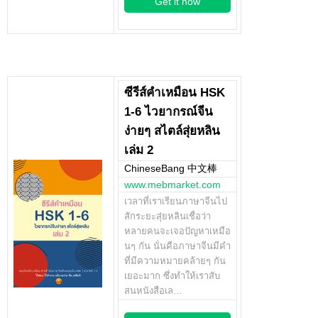
Get it now
ซีรีส์คำเหมือน HSK
1-6 ไวยากรณ์จีน
ง่ายๆ สไตล์สุ่ยหลิน
เล่ม 2
ChineseBang 中文棒
www.mebmarket.com
เวลาที่เราเรียนภาษาจีนไป
สักระยะสุ่ยหลินเชื่อว่า
หลายคนจะเจอปัญหาเหมือ
นๆ กัน นั่นคือภาษาจีนมีคำ
ที่มีความหมายคล้ายๆ กัน
เยอะมาก ซึ่งทำให้เราสับ
สนหนังสือเล…