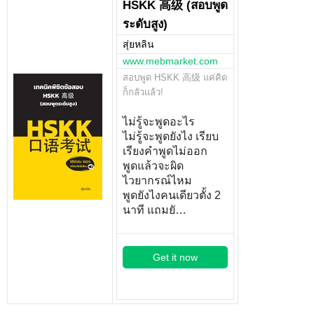
HSKK 高级 (สอบพูด
ระดับสูง)
สุ่ยหลิน
www.mebmarket.com
สอบพูด HSKK 高级 แค่คิด
ก็กลัวแล้ว!
ไม่รู้จะพูดอะไร
ไม่รู้จะพูดยังไง เรียบ
เรียงคำพูดไม่ออก
พูดแล้วจะผิด
ไวยากรณ์ไหม
พูดยังไงคนเดียวตั้ง 2
นาที แถมยั…
Get it now