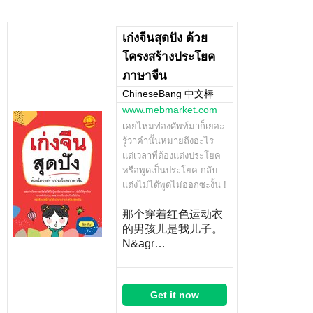
เก่งจีนสุดปัง ด้วย
โครงสร้างประโยค
ภาษาจีน
ChineseBang 中文棒
www.mebmarket.com
เคยไหมท่องศัพท์มาก็เยอะ
รู้ว่าคำนั้นหมายถึงอะไร
แต่เวลาที่ต้องแต่งประโยค
หรือพูดเป็นประโยค กลับ
แต่งไม่ได้พูดไม่ออกซะงั้น !
那个穿着红色运动衣
的男孩儿是我儿子。
N&agr…
Get it now