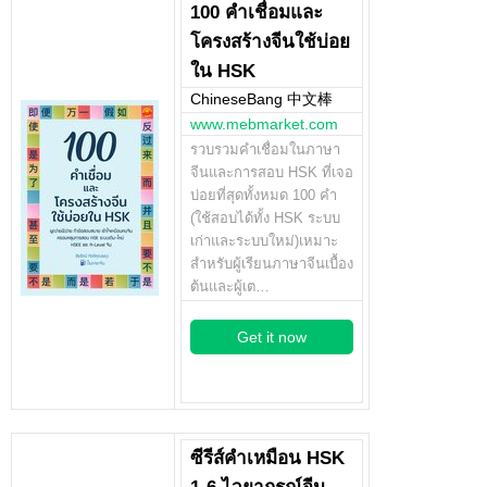
100 คำเชื่อมและ
โครงสร้างจีนใช้บ่อย
ใน HSK
ChineseBang 中文棒
www.mebmarket.com
รวบรวมคำเชื่อมในภาษา
จีนและการสอบ HSK ที่เจอ
บ่อยที่สุดทั้งหมด 100 คำ
(ใช้สอบได้ทั้ง HSK ระบบ
เก่าและระบบใหม่)เหมาะ
สำหรับผู้เรียนภาษาจีนเบื้อง
ต้นและผู้เต…
Get it now
ซีรีส์คำเหมือน HSK