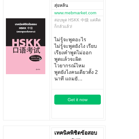
สุ่ยหลิน
www.mebmarket.com
สอบพูด HSKK 中级 แค่คิด
ก็กลัวแล้ว!
ไม่รู้จะพูดอะไร
ไม่รู้จะพูดยังไง เรียบ
เรียงคำพูดไม่ออก
พูดแล้วจะผิด
ไวยากรณ์ไหม
พูดยังไงคนเดียวตั้ง 2
นาที แถมยั…
Get it now
เทคนิคพิชิตข้อสอบ