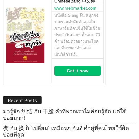
ChineseBang 中文棒
www.mebmarket.com
หนังสือ Slang จีน สนุกจัง
รวบรวมคำศัพท์แสลงใน
ภาษาจีนที่คนจีนใช้ในชีวิต
ประจำวันบ่อยๆ ทั้งหมด 70
คำ พร้อมตัวอย่างประโยค
และที่มาของคำแสลง
เป็นวิธีการเรี…
Get it now
Recent Posts
มารู้จัก 纠结 กับ 干脆 คำที่พวกเราไม่ค่อยรู้จัก แต่ใช้
บ่อยมาก!
变 กับ 换 ก็ “เปลี่ยน” เหมือนๆ กัน? คำคู่ที่คนไทยใช้ผิด
บ่อยที่สุด!