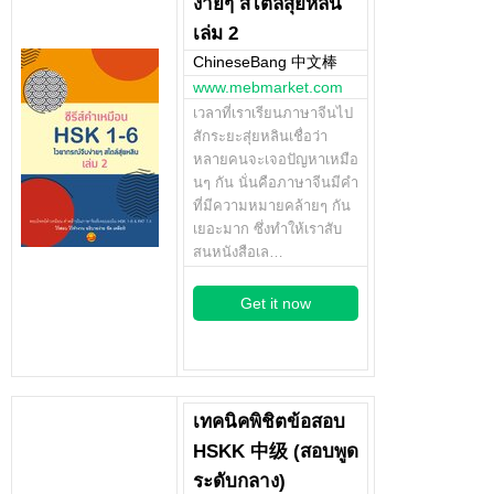
ง่ายๆ สไตล์สุ่ยหลิน
เล่ม 2
ChineseBang 中文棒
www.mebmarket.com
เวลาที่เราเรียนภาษาจีนไป
สักระยะสุ่ยหลินเชื่อว่า
หลายคนจะเจอปัญหาเหมือ
นๆ กัน นั่นคือภาษาจีนมีคำ
ที่มีความหมายคล้ายๆ กัน
เยอะมาก ซึ่งทำให้เราสับ
สนหนังสือเล…
Get it now
เทคนิคพิชิตข้อสอบ
HSKK 中级 (สอบพูด
ระดับกลาง)