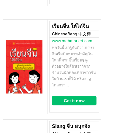
เรียนจีน ให้ได้จีน
ChineseBang 中文棒
www.mebmarket.com
ทุกวันนี้เรารู้กันดีว่า ภาษา
จีนเริ่มมีบทบาทสำคัญใน
โลกนี้มากขึ้นเรื่อยๆ ดู
ตัวอย่างใกล้ตัวเราก็จาก
จำนวนนักท่องเที่ยวชาวจีน
ในบ้านเราก็ได้ หรือจะดู
ไกลกว่า…
Get it now
Slang จีน สนุกจัง