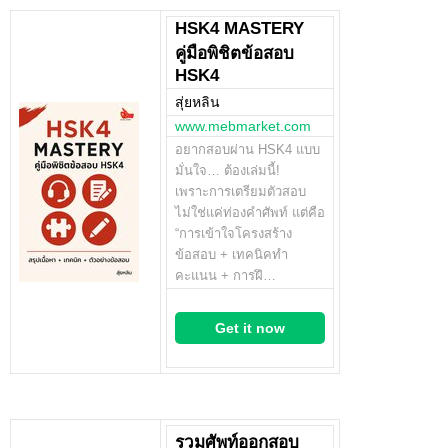
HSK4 MASTERY
คู่มือพิชิตข้อสอบ
HSK4
สุ่ยหลิน
www.mebmarket.com
อยากสอบผ่าน HSK4 แบบ
มั่นใจ… ต้องเล่มนี้!
เพราะการเตรียมตัวสอบ
ไม่ใช่แค่ท่องคำศัพท์ แต่คือ
“การเข้าใจโครงสร้าง
ข้อสอบ + เทคนิคทำ
คะแนน + การฝึ…
Get it now
รวมศัพท์ออกสอบ