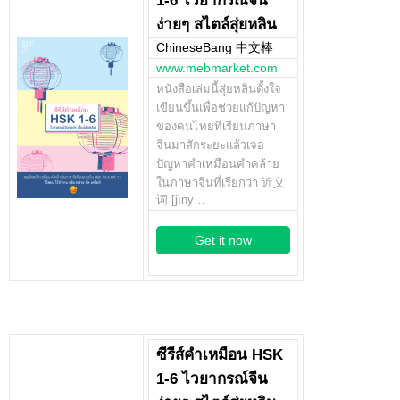
1-6 ไวยากรณ์จีน
ง่ายๆ สไตล์สุ่ยหลิน
ChineseBang 中文棒
www.mebmarket.com
หนังสือเล่มนี้สุ่ยหลินตั้งใจ
เขียนขึ้นเพื่อช่วยแก้ปัญหา
ของคนไทยที่เรียนภาษา
จีนมาสักระยะแล้วเจอ
ปัญหาคำเหมือนคำคล้าย
ในภาษาจีนที่เรียกว่า 近义
词 [jìny…
Get it now
ซีรีส์คำเหมือน HSK
1-6 ไวยากรณ์จีน