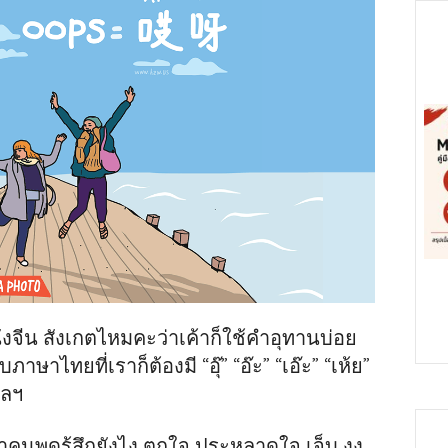
จีน สังเกตไหมคะว่าเค้าก็ใช้คำอุทานบ่อย
าษาไทยที่เราก็ต้องมี “อุ๊” “อ๊ะ” “เอ๊ะ” “เห้ย”
ฯลฯ
่าคนพูดรู้สึกยังไง ตกใจ ประหลาดใจ เจ็บ งง