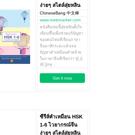
ง่ายๆ สไตล์สุ่ยหลิน
ChineseBang 中文棒
www.mebmarket.com
หนังสือเล่มนี้สุ่ยหลินตั้งใจ
เขียนขึ้นเพื่อช่วยแก้ปัญหา
ของคนไทยที่เรียนภาษา
จีนมาสักระยะแล้วเจอ
ปัญหาคำเหมือนคำคล้าย
ในภาษาจีนที่เรียกว่า 近义
词 [jìny…
Get it now
ซีรีส์คำเหมือน HSK
1-6 ไวยากรณ์จีน
ง่ายๆ สไตล์สุ่ยหลิน