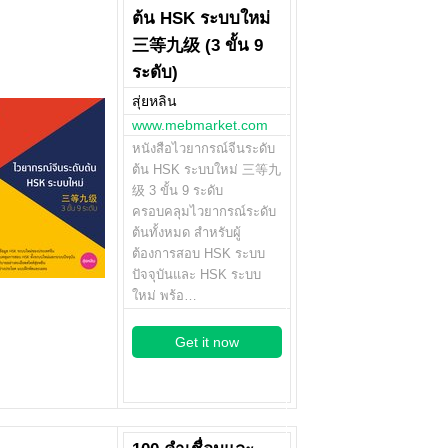
ต้น HSK ระบบใหม่
三等九级 (3 ขั้น 9
ระดับ)
สุ่ยหลิน
www.mebmarket.com
หนังสือไวยากรณ์จีนระดับ
ต้น HSK ระบบใหม่ 三等九
级 3 ขั้น 9 ระดับ
ครอบคลุมไวยากรณ์ระดับ
ต้นทั้งหมด สำหรับผู้
ต้องการสอบ HSK ระบบ
ปัจจุบันและ HSK ระบบ
ใหม่ พร้อ…
Get it now