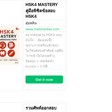
HSK4 MASTERY
คู่มือพิชิตข้อสอบ
HSK4
สุ่ยหลิน
www.mebmarket.com
อยากสอบผ่าน HSK4 แบบ
มั่นใจ… ต้องเล่มนี้!
เพราะการเตรียมตัวสอบ
ไม่ใช่แค่ท่องคำศัพท์ แต่คือ
“การเข้าใจโครงสร้าง
ข้อสอบ + เทคนิคทำ
คะแนน + การฝึ…
Get it now
รวมศัพท์ออกสอบ