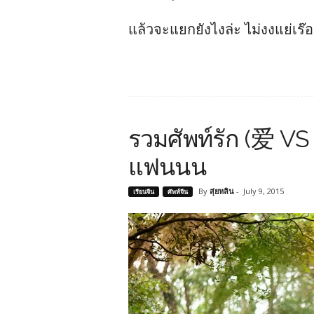
แล้วจะแยกยังไงล่ะ ไม่งงแย่เร
รวมศัพท์รัก (爱 VS 恋
แฟนนน
By
สุ่ยหลิน
-
July 9, 2015
เรียนจีน
ศัพท์จีน