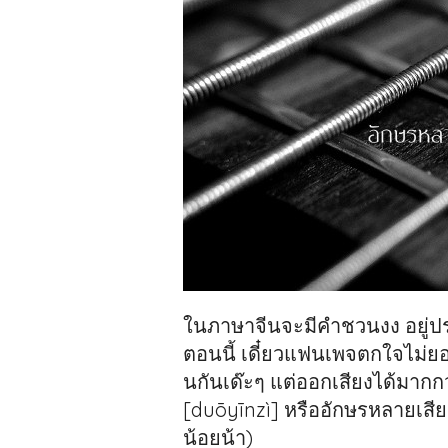
ในภาษาจีนจะมีคำชวนงง อยู่ปร
ตอนนี้ เดี๋ยวแฟนเพจตกใจไม่ยอมเ
นกันเด๊ะๆ แต่ออกเสียงได้มากก
[
duō
yīn
zì
] หรืออักษรหลายเสีย
น้อยน้า)