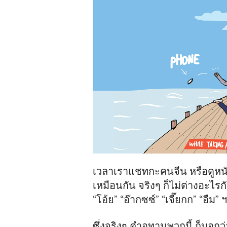
เวลาเราแชทกะคนจีน หรือดูหนัง
เหมือนกัน จริงๆ ก็ไม่ต่างอะไรกับภ
“โอ้ย” “อ๊ากซซ์” “เจี๊ยกก” “อืม” 
ซึ่งจริงๆ คำอุทานพวกนี้ ก็บอกว