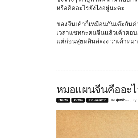
หรือคิดอะไรยังไงอยู่นะคะ
ของจีนเค้าก็เหมือนกันเด๊ะกันค่
เวลาแชทกะคนจีนแล้วเค้าตอบกล
แต่ก่อนสุ่ยหลินล่ะงง ว่าเค้า
หมอแผนจีนคืออะไ
By
สุ่ยหลิน
-
July
เรียนจีน
ศัพท์จีน
สาระนอกตำรา