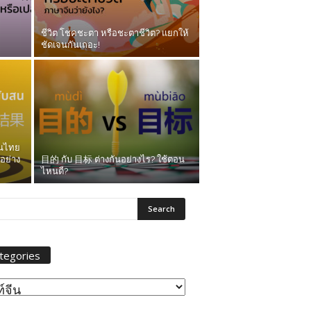
ชีวิต โชคชะตา หรือชะตาชีวิต? แยกให้
ชัดเจนกันเถอะ!
คนไทย
อย่าง
目的 กับ 目标 ต่างกันอย่างไร? ใช้ตอน
ไหนดี?
tegories
egories