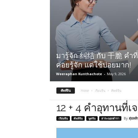
มารู้จัก 纠结 กับ 干脆 คำที
ค่อยรู้จัก แต่ใช้บ่อยมาก!
Weeraphan Kunthachote
-
May 9, 2026
ศัพท์จีน
Home
เรียนจีน
ศัพท์จีน
12 + 4 คำอุทานที่
By
สุ่ยหล
เรียนจีน
ศัพท์จีน
พูดจีน
สาระนอกตำรา