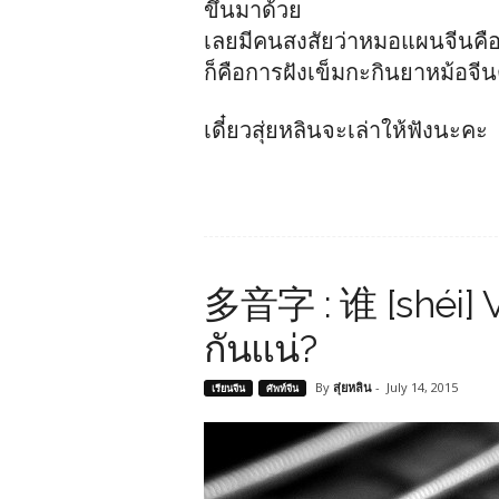
ขึ้นมาด้วย
เลยมีคนสงสัยว่าหมอแผนจีนคื
ก็คือการฝังเข็มกะกินยาหม้อจีนต
เดี๋ยวสุ่ยหลินจะเล่าให้ฟังนะคะ
多音字 : 谁 [shéi] V
กันแน่?
By
สุ่ยหลิน
-
July 14, 2015
เรียนจีน
ศัพท์จีน