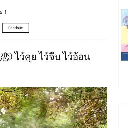
๊อะ！
Continue
) ไว้คุย ไว้จีบ ไว้อ้อน