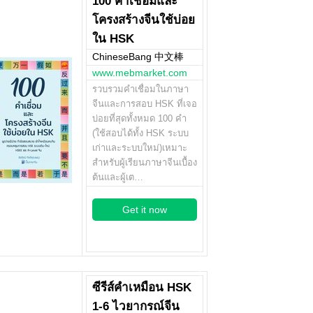
100 คำเชื่อมและ
โครงสร้างจีนใช้บ่อย
ใน HSK
ChineseBang 中文棒
www.mebmarket.com
รวบรวมคำเชื่อมในภาษา
จีนและการสอบ HSK ที่เจอ
บ่อยที่สุดทั้งหมด 100 คำ
(ใช้สอบได้ทั้ง HSK ระบบ
เก่าและระบบใหม่)เหมาะ
สำหรับผู้เรียนภาษาจีนเบื้อง
ต้นและผู้เต…
Get it now
ซีรีส์คำเหมือน HSK
1-6 ไวยากรณ์จีน