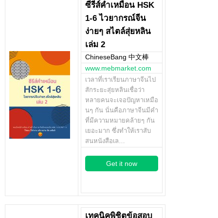
ซีรีส์คำเหมือน HSK
1-6 ไวยากรณ์จีน
ง่ายๆ สไตล์สุ่ยหลิน
เล่ม 2
ChineseBang 中文棒
www.mebmarket.com
เวลาที่เราเรียนภาษาจีนไป
สักระยะสุ่ยหลินเชื่อว่า
หลายคนจะเจอปัญหาเหมือ
นๆ กัน นั่นคือภาษาจีนมีคำ
ที่มีความหมายคล้ายๆ กัน
เยอะมาก ซึ่งทำให้เราสับ
สนหนังสือเล…
Get it now
เทคนิคพิชิตข้อสอบ