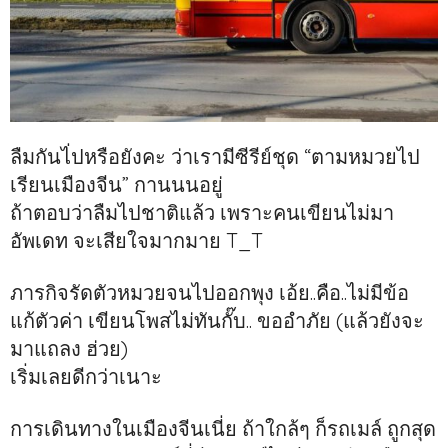
ลืมกันไ่ปหรือยังคะ ว่าเรามีซีรีย์ชุด “ตามหมวยไป
เรียนเมืองจีน” กานนนอยู่
ถ้าตอบว่าลืมไปชาติแล้ว เพราะคนเขียนไม่มา
อัพเดท จะเสียใจมากมาย T_T
ภารกิจรัดตัวหมวยจนไปออกพุง เอ้ย..คือ..ไม่มีข้อ
แก้ตัวค่า เขียนโพสไม่ทันกั๊บ.. ขออำภัย (แล้วยังจะ
มาแถลง ฮ่วย)
เริ่มเลยดีกว่าเนาะ
การเดินทางในเมืองจีนเนี่ย ถ้าใกล้ๆ ก็รถเมล์ ถูกสุด