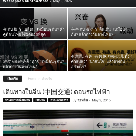
Weeraphan Kunthachote
-
May 9, 2026
变 กับ 换 ก็ “เปลี่ยน” เหมือนๆ กัน? คำ
兴奋 กับ 激动 ก็ “ตื่นเต้น” เหมือนๆ
คู่ที่คนไทยใช้ผิดบ่อยที่สุด!
กัน? แล้วต่างกันตรงไหน?
有意思, 有趣, 有兴趣, 很好玩儿 ทั้ง 4
难过 VS 难受 ก็ “ทุกข์” เหมือนๆ กัน?
คำแปลว่า “น่าสนใจ” แล้วต่างกัน
แล้วต่างกันตรงไหน?
อย่างไร?
เรียนจีน
Home
เรียนจีน
เดินทางในจีน (中国交通) ตอนรถไฟฟ้า
By
สุ่ยหลิน
-
May 9, 2015
ประสบการณ์เรียนจีน
เรียนจีน
สาระนอกตำรา