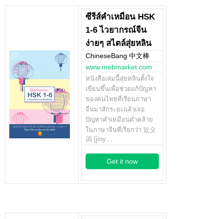
ซีรีส์คำเหมือน HSK
1-6 ไวยากรณ์จีน
ง่ายๆ สไตล์สุ่ยหลิน
ChineseBang 中文棒
www.mebmarket.com
หนังสือเล่มนี้สุ่ยหลินตั้งใจ
เขียนขึ้นเพื่อช่วยแก้ปัญหา
ของคนไทยที่เรียนภาษา
จีนมาสักระยะแล้วเจอ
ปัญหาคำเหมือนคำคล้าย
ในภาษาจีนที่เรียกว่า 近义
词 [jìny…
Get it now