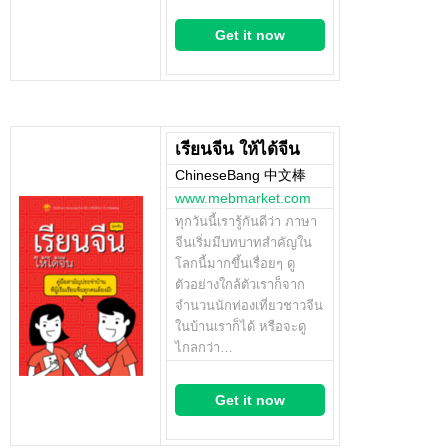
Get it now
เรียนจีน ให้ได้จีน
ChineseBang 中文棒
www.mebmarket.com
ทุกวันนี้เรารู้กันดีว่า ภาษา
จีนเริ่มมีบทบาทสำคัญใน
โลกนี้มากขึ้นเรื่อยๆ ดู
ตัวอย่างใกล้ตัวเราก็จาก
จำนวนนักท่องเที่ยวชาวจีน
ในบ้านเราก็ได้ หรือจะดู
ไกลกว่า…
Get it now