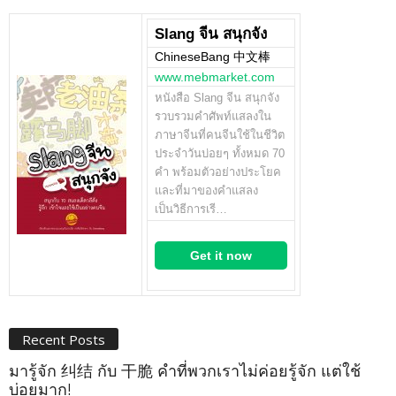
Slang จีน สนุกจัง
ChineseBang 中文棒
www.mebmarket.com
หนังสือ Slang จีน สนุกจัง
รวบรวมคำศัพท์แสลงใน
ภาษาจีนที่คนจีนใช้ในชีวิต
ประจำวันบ่อยๆ ทั้งหมด 70
คำ พร้อมตัวอย่างประโยค
และที่มาของคำแสลง
เป็นวิธีการเรี…
Get it now
Recent Posts
มารู้จัก 纠结 กับ 干脆 คำที่พวกเราไม่ค่อยรู้จัก แต่ใช้
บ่อยมาก!