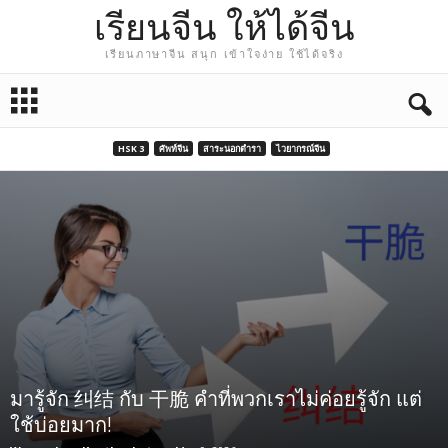
เรียนจีน ให้ได้จีน
เรียนภาษาจีน สนุก เข้าใจง่าย ใช้ได้จริง
HSK 3
ศัพท์จีน
สาระนอกตำรา
ไวยากรณ์จีน
มารู้จัก 纠结 กับ 干脆 คำที่พวกเราไม่ค่อยรู้จัก แต่
ใช้บ่อยมาก!