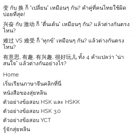
变 กับ 换 ก็ “เปลี่ยน” เหมือนๆ กัน? คำคู่ที่คนไทยใช้ผิด
บ่อยที่สุด!
兴奋 กับ 激动 ก็ “ตื่นเต้น” เหมือนๆ กัน? แล้วต่างกันตรง
ไหน?
难过 VS 难受 ก็ “ทุกข์” เหมือนๆ กัน? แล้วต่างกันตรง
ไหน?
有意思, 有趣, 有兴趣, 很好玩儿 ทั้ง 4 คำแปลว่า “น่า
สนใจ” แล้วต่างกันอย่างไร?
Home
เริ่มเรียนภาษาจีนคลิกที่นี่
หนังสือของสุ่ยหลิน
ตัวอย่างข้อสอบ HSK และ HSKK
ตัวอย่างข้อสอบ HSK 3.0
ตัวอย่างข้อสอบ YCT
รู้จักสุ่ยหลิน