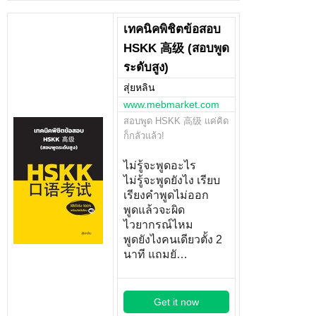
เทคนิคพิชิตข้อสอบ
HSKK 高级 (สอบพูด
ระดับสูง)
สุ่ยหลิน
www.mebmarket.com
สอบพูด HSKK 高级 แค่คิด
ก็กลัวแล้ว!
ไม่รู้จะพูดอะไร
ไม่รู้จะพูดยังไง เรียบ
เรียงคำพูดไม่ออก
พูดแล้วจะผิด
ไวยากรณ์ไหม
พูดยังไงคนเดียวตั้ง 2
นาที แถมยั…
Get it now