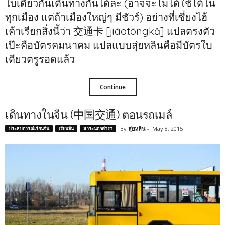
ใบเดียวกันเดินทางกันได้ล่ะ (อาจจะไม่ได้ใช้ได้ใน
ทุกเมือง แต่ถ้าเมืองใหญ่ๆ มีชัวร์) อย่างที่เซี่ยงไฮ้
เค้าเรียกสิ่งนี้ว่า 交通卡 [jiāotōngkǎ] แปลตรงตัว
เป๊ะคือบัตรคมนาคม แปลแบบสุ่ยหลินคือมีบัตรใบ
เดียวตรูรอดแล้ว
Continue
เดินทางในจีน (中国交通) ตอนรถเมล์
By
สุ่ยหลิน
-
May 8, 2015
ประสบการณ์เรียนจีน
เรียนจีน
สาระนอกตำรา