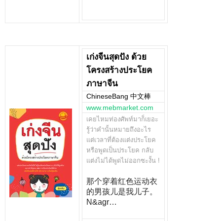
เก่งจีนสุดปัง ด้วย
โครงสร้างประโยค
ภาษาจีน
ChineseBang 中文棒
www.mebmarket.com
เคยไหมท่องศัพท์มาก็เยอะ
รู้ว่าคำนั้นหมายถึงอะไร
แต่เวลาที่ต้องแต่งประโยค
หรือพูดเป็นประโยค กลับ
แต่งไม่ได้พูดไม่ออกซะงั้น !
那个穿着红色运动衣
的男孩儿是我儿子。
N&agr…