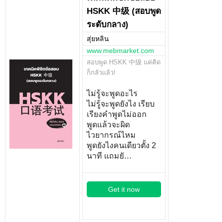
HSKK 中级 (สอบพูด
ระดับกลาง)
สุ่ยหลิน
www.mebmarket.com
สอบพูด HSKK 中级 แค่คิด
ก็กลัวแล้ว!
ไม่รู้จะพูดอะไร
ไม่รู้จะพูดยังไง เรียบ
เรียงคำพูดไม่ออก
พูดแล้วจะผิด
ไวยากรณ์ไหม
พูดยังไงคนเดียวตั้ง 2
นาที แถมยั…
Get it now