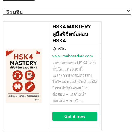
Categories
HSK4 MASTERY
คู่มือพิชิตข้อสอบ
HSK4
สุ่ยหลิน
www.mebmarket.com
อยากสอบผ่าน HSK4 แบบ
มั่นใจ… ต้องเล่มนี้!
เพราะการเตรียมตัวสอบ
ไม่ใช่แค่ท่องคำศัพท์ แต่คือ
“การเข้าใจโครงสร้าง
ข้อสอบ + เทคนิคทำ
คะแนน + การฝึ…
Get it now