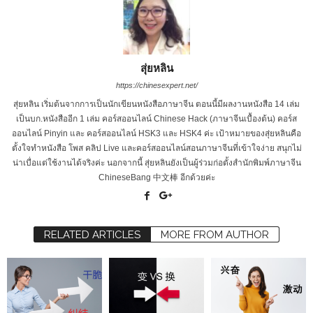
สุ่ยหลิน
https://chinesexpert.net/
สุ่ยหลิน เริ่มต้นจากการเป็นนักเขียนหนังสือภาษาจีน ตอนนี้มีผลงานหนังสือ 14 เล่ม
เป็นบก.หนังสืออีก 1 เล่ม คอร์สออนไลน์ Chinese Hack (ภาษาจีนเบื้องต้น) คอร์ส
ออนไลน์ Pinyin และ คอร์สออนไลน์ HSK3 และ HSK4 ค่ะ เป้าหมายของสุ่ยหลินคือ
ตั้งใจทำหนังสือ โพส คลิป Live และคอร์สออนไลน์สอนภาษาจีนที่เข้าใจง่าย สนุกไม่
น่าเบื่อแต่ใช้งานได้จริงค่ะ นอกจากนี้ สุ่ยหลินยังเป็นผู้ร่วมก่อตั้งสำนักพิมพ์ภาษาจีน
ChineseBang 中文棒 อีกด้วยค่ะ
RELATED ARTICLES
MORE FROM AUTHOR