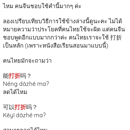
ไหม คนจีนชอบใช้คำนี้มากๆ ค่ะ
ลองเปรียบเทียบวิธีการใช้ข้างล่างนี้ดูนะคะ ไม่ได้
หมายความว่าประโยคที่คนไทยใช้จะผิด แต่คนจีน
ชอบพูดอีกแบบมากกว่าค่ะ คนไทยเราจะใช้ 打折
เป็นหลัก (เพราะหนังสือเรียนสอนมาแบบนี้)
คนไทยมักจะถามว่า
能
打折
吗？
Néng dǎzhé ma?
ลดได้ไหม
可以
打折
吗？
Kěyǐ dǎzhé ma?