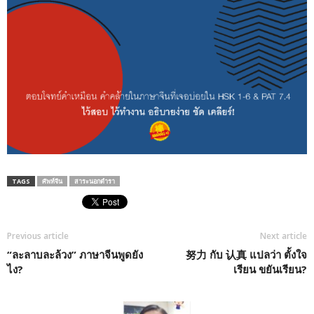
TAGS
ศัพท์จีน
สาระนอกตำรา
Previous article
Next article
“ละลาบละล้วง” ภาษาจีนพูดยัง
努力 กับ 认真 แปลว่า ตั้งใจ
ไง?
เรียน ขยันเรียน?