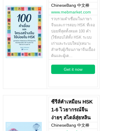
ChineseBang 中文棒
www.mebmarket.com
รวบรวมคำเชื่อมในภาษา
จีนและการสอบ HSK ที่เจอ
บ่อยที่สุดทั้งหมด 100 คำ
(ใช้สอบได้ทั้ง HSK ระบบ
เก่าและระบบใหม่)เหมาะ
สำหรับผู้เรียนภาษาจีนเบื้อง
ต้นและผู้เต…
Get it now
ซีรีส์คำเหมือน HSK
1-6 ไวยากรณ์จีน
ง่ายๆ สไตล์สุ่ยหลิน
ChineseBang 中文棒