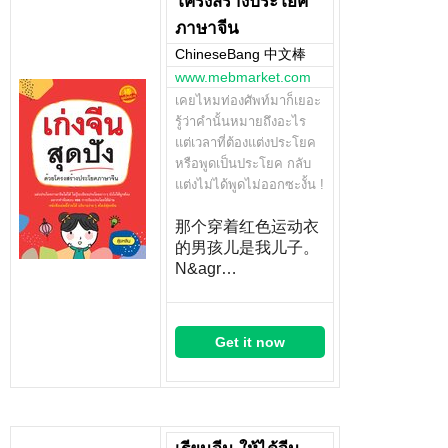
โครงสร้างประโยค
ภาษาจีน
ChineseBang 中文棒
www.mebmarket.com
เคยไหมท่องศัพท์มาก็เยอะ
รู้ว่าคำนั้นหมายถึงอะไร
แต่เวลาที่ต้องแต่งประโยค
หรือพูดเป็นประโยค กลับ
แต่งไม่ได้พูดไม่ออกซะงั้น !
那个穿着红色运动衣
的男孩儿是我儿子。
N&agr…
Get it now