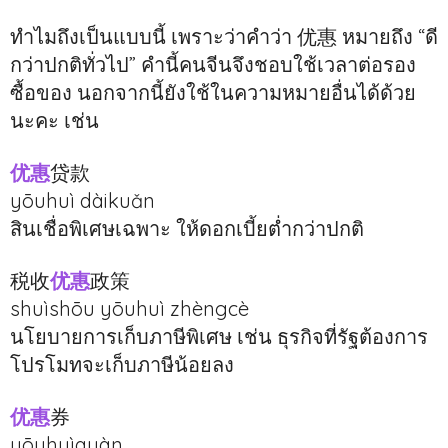
ทำไมถึงเป็นแบบนี้ เพราะว่าคำว่า 优惠 หมายถึง “ดี
กว่าปกติทั่วไป” คำนี้คนจีนจึงชอบใช้เวลาต่อรอง
ซื้อของ นอกจากนี้ยังใช้ในความหมายอื่นได้ด้วย
นะคะ เช่น
优惠
贷款
yōuhuì dàikuǎn
สินเชื่อพิเศษเฉพาะ ให้ดอกเบี้ยต่ำกว่าปกติ
税收
优惠
政策
shuìshōu yōuhuì zhèngcè
นโยบายการเก็บภาษีพิเศษ เช่น ธุรกิจที่รัฐต้องการ
โปรโมทจะเก็บภาษีน้อยลง
优惠
券
yōuhuìquàn