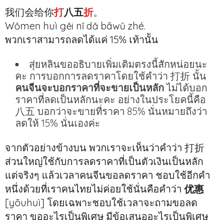
我们会给你
打
八五
折
。
Wǒmen huì gěi nǐ dǎ bāwǔ zhé.
พวกเราสามารถลดได้แค่ 15% เท้านััน
สุ่ยหลินขออธิบายเพิ่มเติมตรงนี้สักหน่อยนะ
คะ การบอกการลดราคาโดยใช้คำว่า 打折 นั้น
คนจีนจะบอกราคาที่จะขายเป็นหลัก
ไม่ได้บอก
ราคาที่ลดเป็นหลักนะคะ อย่างในประโยคนี้คือ
八五 บอกว่าจะขายที่ราคา 85% นั่นหมายถึงว่า
ลดให้ 15% นั่นเองค่ะ
จากตัวอย่างข้างบน พวกเราจะเห็นว่าคำว่า 打折
ส่วนใหญ่ใช้กับการลดราคาที่เป็นตัวเงินเป็นหลัก
แต่จริงๆ แล้วเวลาคนจีนขอลดราคา ชอบใช้อีกคำ
หนึ่งด้วยที่เราคนไทยไม่ค่อยใช้นั่นคือคำว่า
优惠
[yōuhuì] โดยเฉพาะชอบใช้เวลาจะถามขอลด
ราคา ขออะไรเป็นพิเศษ มีข้อเสนออะไรเป็นพิเศษ