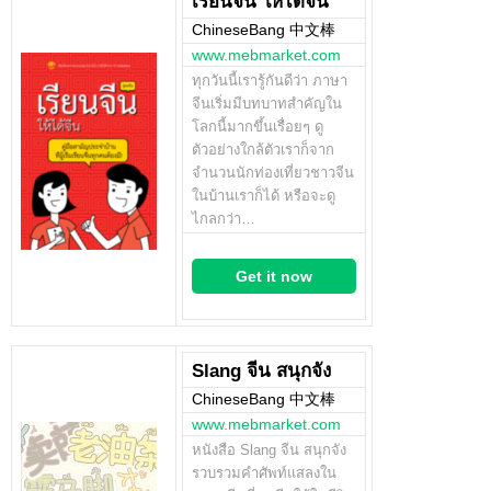
เรียนจีน ให้ได้จีน
ChineseBang 中文棒
www.mebmarket.com
ทุกวันนี้เรารู้กันดีว่า ภาษา
จีนเริ่มมีบทบาทสำคัญใน
โลกนี้มากขึ้นเรื่อยๆ ดู
ตัวอย่างใกล้ตัวเราก็จาก
จำนวนนักท่องเที่ยวชาวจีน
ในบ้านเราก็ได้ หรือจะดู
ไกลกว่า…
Get it now
Slang จีน สนุกจัง
ChineseBang 中文棒
www.mebmarket.com
หนังสือ Slang จีน สนุกจัง
รวบรวมคำศัพท์แสลงใน