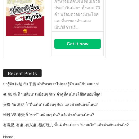
ภาษาจีนที่คนจีนใช้ในชีวิต
ประจำวันบ่อยๆ ทั้งหมด 70
คำ พร้อมตัวอย่างประโยค
และที่มาของคำแสลง
เป็นวิธีการเรี…
Get it now
Recent Posts
มารู้จัก 纠结 กับ 干脆 คำที่พวกเราไม่ค่อยรู้จัก แต่ใช้บ่อยมาก!
变 กับ 换 ก็ “เปลี่ยน” เหมือนๆ กัน? คำคู่ที่คนไทยใช้ผิดบ่อยที่สุด!
兴奋 กับ 激动 ก็ “ตื่นเต้น” เหมือนๆ กัน? แล้วต่างกันตรงไหน?
难过 VS 难受 ก็ “ทุกข์” เหมือนๆ กัน? แล้วต่างกันตรงไหน?
有意思, 有趣, 有兴趣, 很好玩儿 ทั้ง 4 คำแปลว่า “น่าสนใจ” แล้วต่างกันอย่างไร?
Home