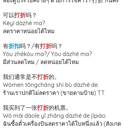
ลองดูประโยคง่ายๆ ด้วยการใช้คำว่า 打折 กันค่ะ
可以
打折
吗？
Kěyǐ dǎzhé ma?
ลดราคาหน่อยได้ไหม
有
折扣
吗？/有
打折
吗？
Yǒu zhékòu ma?/ Yǒu dǎzhé ma?
มีส่วนลดไหม / ลดหน่อยได้ไหม
我们通常是不
打折
的。
Wǒmen tōngcháng shì bù dǎzhé de.
ร้านเราปกติไม่ลดราคา (ขายตามป้าย) TT
我买到了一张
打折
的机票。
Wǒ mǎi dàole yī zhāng dǎzhé de jīpiào.
ฉันซื้อตั๋วเครื่องบินลดราคาได้ใบหนึ่งแล้ว (สังเกต