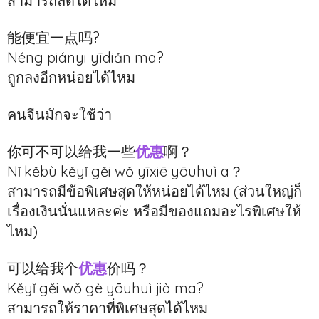
สามารถลดได้ไหม
能便宜一点吗?
Néng piányi yīdiǎn ma?
ถูกลงอีกหน่อยได้ไหม
คนจีนมักจะใช้ว่า
你可不可以给我一些
优惠
啊？
Nǐ kěbù kěyǐ gěi wǒ yīxiē yōuhuì a？
สามารถมีข้อพิเศษสุดให้หน่อยได้ไหม (ส่วนใหญ่ก็
เรื่องเงินนั่นแหละค่ะ หรือมีของแถมอะไรพิเศษให้
ไหม)
可以给我个
优惠
价吗？
Kěyǐ gěi wǒ gè yōuhuì jià ma?
สามารถให้ราคาที่พิเศษสุดได้ไหม