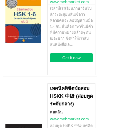
www.mebmarket.com
เวลาที่เราเรียนภาษาจีนไป
สักระยะสุ่ยหลินเชื่อว่า
หลายคนจะเจอปัญหาเหมือ
นๆ กัน นั่นคือภาษาจีนมีคำ
ที่มีความหมายคล้ายๆ กัน
เยอะมาก ซึ่งทำให้เราสับ
สนหนังสือเล…
Get it now
เทคนิคพิชิตข้อสอบ
HSKK 中级 (สอบพูด
ระดับกลาง)
สุ่ยหลิน
www.mebmarket.com
สอบพูด HSKK 中级 แค่คิด