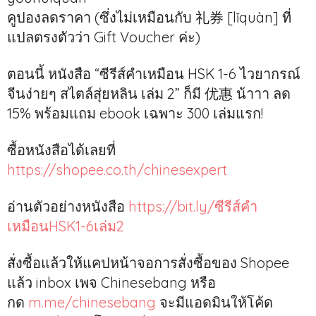
คูปองลดราคา (ซึ่งไม่เหมือนกับ 礼券 [lǐquàn] ที่
แปลตรงตัวว่า Gift Voucher ค่ะ)
ตอนนี้ หนังสือ “ซีรีส์คำเหมือน HSK 1-6 ไวยากรณ์
จีนง่ายๆ สไตล์สุ่ยหลิน เล่ม 2” ก็มี 优惠 น้าาา ลด
15% พร้อมแถม ebook เฉพาะ 300 เล่มแรก!
ซื้อหนังสือได้เลยที่
https://shopee.co.th/chinesexpert
อ่านตัวอย่างหนังสือ
https://bit.ly/ซีรีส์คำ
เหมือนHSK1-6เล่ม2
สั่งซื้อแล้วให้แคปหน้าจอการสั่งซื้อของ Shopee
แล้ว inbox เพจ Chinesebang หรือ
กด
m.me/chinesebang
จะมีแอดมินให้โค้ด