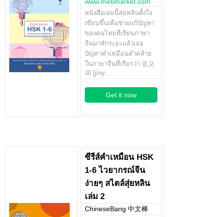
www.mebmarket.com
หนังสือเล่มนี้สุ่ยหลินตั้งใจ
เขียนขึ้นเพื่อช่วยแก้ปัญหา
ของคนไทยที่เรียนภาษา
จีนมาสักระยะแล้วเจอ
ปัญหาคำเหมือนคำคล้าย
ในภาษาจีนที่เรียกว่า 近义
词 [jìny…
Get it now
ซีรีส์คำเหมือน HSK
1-6 ไวยากรณ์จีน
ง่ายๆ สไตล์สุ่ยหลิน
เล่ม 2
ChineseBang 中文棒