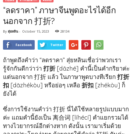
เรียนจีน
สาระนอกตำรา
ศัพท์จีน
“ลดราคา” ภาษาจีนพูดอะไรได้อีก
นอกจาก 打折?
By
สุ่ยหลิน
-
October 15, 2023
28134
Facebook
Twitter
ถ้าพูดถึงคำว่า “ลดราคา” สุ่ยหลินเชื่อว่าพวกเรา
รู้จักกันดีกว่าว่า
打折
[dǎzhé] คำนี้เป็นคำกริยาค่ะ
แต่นอกจาก 打折 แล้ว ในภาษาพูดบางทีเรียก
打折
扣
[dǎzhékòu] หรือย่อๆ เหลือ
折扣
[zhékòu] ก็
ยังได้
ซึ่งการใช้งานคำว่า 打折 นี่ได้ใช้หลายรูปแบบมาก
ค่ะ แถมคำนี้ยังเป็น 离合词 [líhécí] คำแยกรวมได้
ทางไวยากรณ์อีกต่างหาก ดังนั้น เรามาเริ่มด้วย