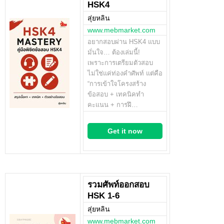
HSK4
สุ่ยหลิน
www.mebmarket.com
อยากสอบผ่าน HSK4 แบบ
มั่นใจ… ต้องเล่มนี้!
เพราะการเตรียมตัวสอบ
ไม่ใช่แค่ท่องคำศัพท์ แต่คือ
“การเข้าใจโครงสร้าง
ข้อสอบ + เทคนิคทำ
คะแนน + การฝึ…
Get it now
รวมศัพท์ออกสอบ
HSK 1-6
สุ่ยหลิน
www.mebmarket.com