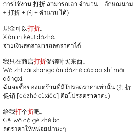
การใช้งาน 打折 สามารถเอา จำนวน + ลักษณนาม
+ 打折 + 的 + คำนาม ได้)
现金可以
打折
。
Xiànjīn kěyǐ dǎzhé.
จ่ายเงินสดสามารถลดราคาได้
我只在商店
打折
促销时买东西。
Wǒ zhǐ zài shāngdiàn dǎzhé cùxiāo shí mǎi
dōngxi.
ฉันจะซื้อของแต่ร้านที่มีโปรลดราคาเท่านั้น (打折
促销 [dǎzhé cùxiāo] คือโปรลดราคาค่ะ)
给我
打
个
折
吧。
Gěi wǒ dǎ gè zhé ba.
ลดราคาให้หน่อยน่านะๆ