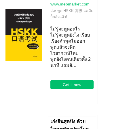
www.mebmarket.com
สอบพูด HSKK 高级 แค่คิด
ก็กลัวแล้ว!
ไม่รู้จะพูดอะไร
ไม่รู้จะพูดยังไง เรียบ
เรียงคำพูดไม่ออก
พูดแล้วจะผิด
ไวยากรณ์ไหม
พูดยังไงคนเดียวตั้ง 2
นาที แถมยั…
Get it now
เก่งจีนสุดปัง ด้วย