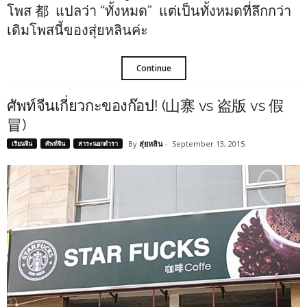
โพส 都 แปลว่า “ทั้งหมด” แต่เป็นทั้งหมดที่ลึกกว่า
เดิมโพสนี้ของสุ่ยหลินค่ะ
Continue
ศัพท์จีนเกี่ยวกะของก๊อป! (山寨 vs 盗版 vs 假
冒)
By
สุ่ยหลิน
-
September 13, 2015
เรียนจีน
ศัพท์จีน
สาระนอกตำรา