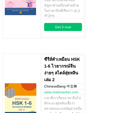
จีนมาสักระยะแล้วเจอ
ปัญหาคำเหมือนคำคล้าย
ในภาษาจีนที่เรียกว่า 近义
词 [jìny…
Get it now
ซีรีส์คำเหมือน HSK
1-6 ไวยากรณ์จีน
ง่ายๆ สไตล์สุ่ยหลิน
เล่ม 2
ChineseBang 中文棒
www.mebmarket.com
เวลาที่เราเรียนภาษาจีนไป
สักระยะสุ่ยหลินเชื่อว่า
หลายคนจะเจอปัญหาเหมือ