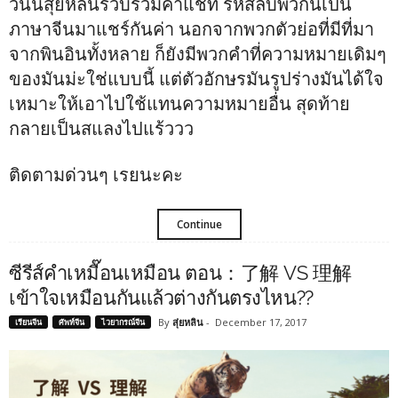
วันนี้สุ่ยหลินรวบรวมคำแชท รหัสลับพวกนี้เป็น
ภาษาจีนมาแชร์กันค่า นอกจากพวกตัวย่อที่มีที่มา
จากพินอินทั้งหลาย ก็ยังมีพวกคำที่ความหมายเดิมๆ
ของมันม่ะใช่แบบนี้ แต่ตัวอักษรมันรูปร่างมันได้ใจ
เหมาะให้เอาไปใช้แทนความหมายอื่น สุดท้าย
กลายเป็นสแลงไปแร้ววว
ติดตามด่วนๆ เรยนะคะ
Continue
ซีรีส์คำเหมื๊อนเหมือน ตอน：了解 VS 理解
เข้าใจเหมือนกันแล้วต่างกันตรงไหน??
By
สุ่ยหลิน
-
December 17, 2017
เรียนจีน
ศัพท์จีน
ไวยากรณ์จีน