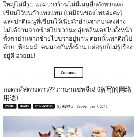
ใหญ่ไม่มีรูป แถมบางร้านไม่มีเมนูอีกตังหากแต่
เขียนไว้บนกำแพงแทน (เหมือนของไทยอ่ะค่ะ)
และปกติเมนูที่เขียนไว้เนี่ยมักอ่านจากบนลงล่าง
ไม่ได้อ่านจากซ้ายไปขวานะ สุ่ยหลินเคยไปตั้งหน้า
ตั้งตาอ่านจากซ้ายไปขวาอยู่นาน ตอนนั้นพกดิกไป
ด้วย ! หือมมม์!! คนมองกันทั้งร้าน แต่สรุปก็ไม่รู้เรื่อง
อยู่ดี ฮ่วยยย!
Continue
ถอดรหัสต่างดาว?? ภาษาแชทจีน! (缩写的网络
用语)
By
สุ่ยหลิน
-
September 7, 2015
เรียนจีน
ศัพท์จีน
สาระนอกตำรา