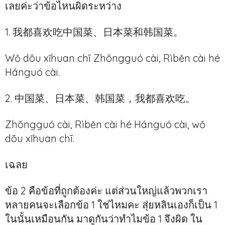
เลยค่ะว่าข้อไหนผิดระหว่าง
1. 我都喜欢吃中国菜、日本菜和韩国菜。
Wǒ dōu xǐhuan chī Zhōngguó cài, Rìběn cài hé
Hánguó cài.
2. 中国菜、日本菜、韩国菜，我都喜欢吃。
Zhōngguó cài, Rìběn cài hé Hánguó cài, wǒ
dōu xǐhuan chī.
เฉลย
ข้อ 2 คือข้อที่ถูกต้องค่ะ แต่ส่วนใหญ่แล้วพวกเรา
หลายคนจะเลือกข้อ 1 ใช่ไหมคะ สุ่ยหลินเองก็เป็น 1
ในนั้นเหมือนกัน มาดูกันว่าทำไมข้อ 1 จึงผิด ใน