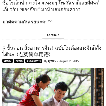
ซื้อโรเล็กซ์กวางโจวแหงมๆ โพสนี้เราก็เลยมีศัพท์
เกี่ยวกับ “ของก๊อป” มานำเสนอกันค่าาา
มาติดตามกันเรยนะคะ^^
Continue
5 ขั้นตอน สั่งอาหารจีน ! ฉบับไม่ต้องเก่งจีนก็สั่ง
ได้นะ! (点菜简单用语)
By
สุ่ยหลิน
-
August 31, 2015
เรียนจีน
ศัพท์จีน
สาระนอกตำรา