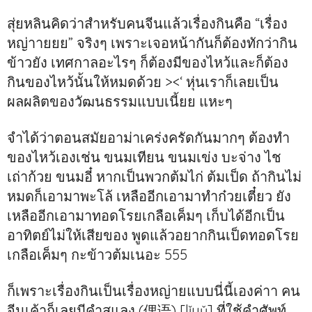
สุ่ยหลินคิดว่าสำหรับคนจีนแล้วเรื่องกินคือ “เรื่อง
หญ่าายยย” จริงๆ เพราะเจอหน้ากันก็ต้องทักว่ากิน
ข้าวยัง เทศกาลอะไรๆ ก็ต้องมีของไหว้และก็ต้อง
กินของไหว้นั้นให้หมดด้วย ><‘ หุ่นเราก็เลยเป็น
ผลผลิตของวัฒนธรรมแบบเนี้ยย แหะๆ
จำได้ว่าตอนสมัยอาม่าเคร่งครัดกันมากๆ ต้องทำ
ของไหว้เองเช่น ขนมเทียน ขนมเข่ง บะจ่าง ไช
เถ่าก้วย ขนมอี๋ หากเป็นพวกต้มไก่ ต้มเป็ด ถ้ากินไม่
หมดก็เอามาพะโล้ เหลืออีกเอามาทำก๋วยเตี๋ยว ยัง
เหลืออีกเอามาทอดโรยเกลือเค็มๆ เก็บได้อีกเป็น
อาทิตย์ไม่ให้เสียของ พูดแล้วอยากกินเป็ดทอดโรย
เกลือเค็มๆ กะข้าวต้มเนอะ 555
ก็เพราะเรื่องกินเป็นเรื่องหญ่ายแบบนี่นี้เองค่าา คน
จีนเค้าก็เลยมีคำสแลง (俚语) [lǐyǔ] ที่ใช้คำศัพท์