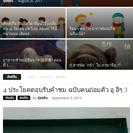
สุ่ยหลิน
-
August 20, 2017
ศัพท์เกี่ยวกับโควิด เรียนไว้ไม่เสีย
หลาย จัดเลย แชร์เลย จดเลย ใช้อี
ร้อนๆ หนาวๆ อากาศแบบไห
กนานนน เฮ้อออ
นกันเนี่ย?
อาหารเช้าแบบจีนๆ (‪‎中国早餐‬) ตอน
ที่ 1
6 สารพัด “กลัว” ใน ภาษาจีน ??
ศัพท์จีน
Home
เรียนจีน
ศัพท์จีน
4 ประโยคตอบรับคำชม ฉบับคนถ่อมตัว อุ อิๆ :)
By
สุ่ยหลิน
-
September 9, 2015
เรียนจีน
ศัพท์จีน