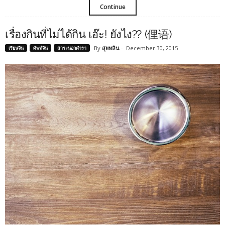
Continue
เรื่องกินที่ไม่ได้กิน เอ๊ะ! ยังไง?? (俚语)
By
สุ่ยหลิน
-
December 30, 2015
เรียนจีน
ศัพท์จีน
สาระนอกตำรา