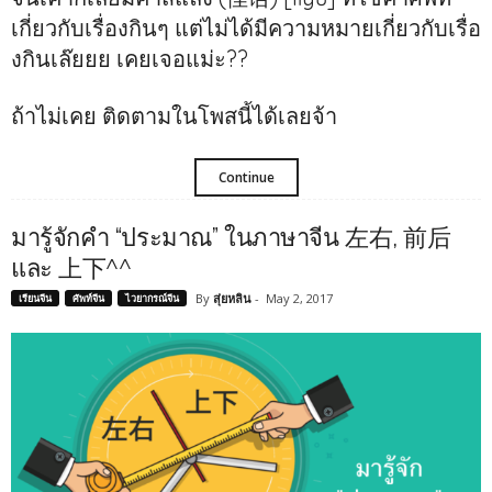
เกี่ยวกับเรื่องกินๆ แต่ไม่ได้มีความหมายเกี่ยวกับเรื่อ
งกินเล๊ยยย เคยเจอแม่ะ??
ถ้าไม่เคย ติดตามในโพสนี้ได้เลยจ้า
Continue
มารู้จักคำ “ประมาณ” ในภาษาจีน 左右, 前后
และ 上下^^
By
สุ่ยหลิน
-
May 2, 2017
เรียนจีน
ศัพท์จีน
ไวยากรณ์จีน