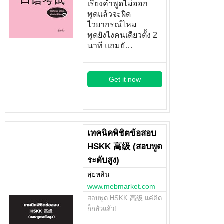
เรียงคำพูดไม่ออก
พูดแล้วจะผิด
ไวยากรณ์ไหม
พูดยังไงคนเดียวตั้ง 2
นาที แถมยั…
Get it now
เทคนิคพิชิตข้อสอบ
HSKK 高级 (สอบพูด
ระดับสูง)
สุ่ยหลิน
www.mebmarket.com
สอบพูด HSKK 高级 แค่คิด
ก็กลัวแล้ว!