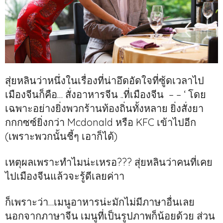
สุ่ยหลินว่าหนึ่งในเรื่องที่น่าอึดอัดใจที่ซู้ดเวลาไป
เมืองจีนก็คือ… สั่งอาหารจีน ..ที่เมืองจีน – – ‘ โดย
เฉพาะอย่างยิ่งพวกร้านท้องถิ่นทั้งหลาย ยิ่งสั่งยา
กกกซซ์ยิ่งกว่า Mcdonald หรือ KFC เข้าไปอีก
(เพราะพวกนั้นชี้ๆ เอาก็ได้)
เหตุผลเพราะทำไมน่ะเหรอ??? สุ่ยหลินว่าคนที่เคย
ไปเมืองจีนแล้วจะรู้ดีเลยค่าา
ก็เพราะว่า…เมนูอาหารน่ะมักไม่มีภาษาอื่นเลย
นอกจากภาษาจีน เมนูที่เป็นรูปภาพก็น้อยด้วย ส่วน