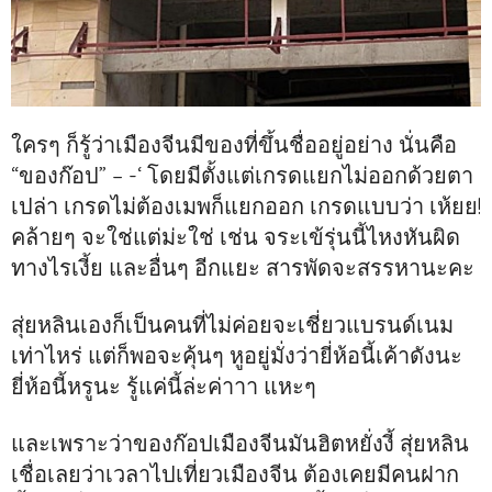
ใครๆ ก็รู้ว่าเมืองจีนมีของที่ขึ้นชื่ออยู่อย่าง นั่นคือ
“ของก๊อป” – -‘ โดยมีตั้งแต่เกรดแยกไม่ออกด้วยตา
เปล่า เกรดไม่ต้องเมพก็แยกออก เกรดแบบว่า เห้ยย!
คล้ายๆ จะใช่แต่ม่ะใช่ เช่น จระเข้รุ่นนี้ไหงหันผิด
ทางไรเงี้ย และอื่นๆ อีกแยะ สารพัดจะสรรหานะคะ
สุ่ยหลินเองก็เป็นคนที่ไม่ค่อยจะเชี่ยวแบรนด์เนม
เท่าไหร่ แต่ก็พอจะคุ้นๆ หูอยู่มั่งว่ายี่ห้อนี้เค้าดังนะ
ยี่ห้อนี้หรูนะ รู้แค่นี้ล่ะค่าาา แหะๆ
และเพราะว่าของก๊อปเมืองจีนมันฮิตหยั่งงี้ สุ่ยหลิน
เชื่อเลยว่าเวลาไปเที่ยวเมืองจีน ต้องเคยมีคนฝาก