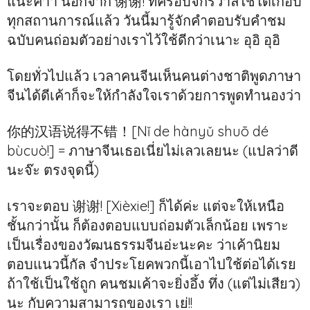
แน่ะค่าา นอกจาก 谢谢! ที่ครอบจักรวาลใช้ได้เกือบ
ทุกสถานการณ์แล้ว วันนี้มารู้จักคำตอบรับคำชม
ฉบับคนถ่อมตัวอย่างเราไว้ใช้ดีกว่าเนาะ อุอิ อุอิ
โดยทั่วไปแล้ว เวลาคนจีนเห็นคนต่างชาติพูดภาษา
จีนได้ดีเค้าก็จะให้กำลังใจเราด้วยการพูดทำนองว่า
你的汉语说得不错！[Nǐ de hànyǔ shuō dé
bùcuò!] = ภาษาจีนเธอเนี่ยไม่เลวเลยนะ (แปลว่าดี
นะจ๊ะ ตรงจุดนี้)
เราจะตอบ 谢谢! [Xièxie!] ก็ได้ค่ะ แต่จะให้เหนือ
ชั้นกว่านั้น ก็ต้องตอบแบบถ่อมตัวเล็กน้อย เพราะ
เป็นเรื่องของวัฒนธรรมจีนอ่ะนะคะ ว่าเค้านิยม
ตอบแนวนี้กัล จำประโยคพวกนี้เอาไปใช้ต่อได้เรย
ถ้าใช้เป็นใช้ถูก คนชมเค้าจะยิ่งอึ้ง ทึ่ง (แต่ไม่เสียว)
นะ กับความสามารถของเรา เย่!!