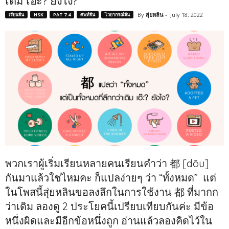
เดิม เอ๊ะ? ยังไง?
By
สุ่ยหลิน
-
July 18, 2022
เรียนจีน
HSK
PAT 7.4
ศัพท์จีน
ไวยากรณ์จีน
พวกเราผู้เริ่มเรียนหลายคนเรียนคำว่า 都 [dōu]
กันมาแล้วใช่ไหมคะ ก็แปลง่ายๆ ว่า “ทั้งหมด” แต่
ในโพสนี้สุ่ยหลินขอลงลึกในการใช้งาน 都 ที่มากก
ว่าเดิม ลองดู 2 ประโยคนี้เปรียบเทียบกันค่ะ มีข้อ
หนึ่งผิดและมีอีกข้อหนึ่งถูก อ่านแล้วลองคิดไว้ใน