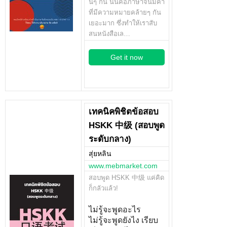
นๆ กัน นั่นคือภาษาจีนมีคำ
ที่มีความหมายคล้ายๆ กัน
เยอะมาก ซึ่งทำให้เราสับ
สนหนังสือเล…
Get it now
เทคนิคพิชิตข้อสอบ
HSKK 中级 (สอบพูด
ระดับกลาง)
สุ่ยหลิน
www.mebmarket.com
สอบพูด HSKK 中级 แค่คิด
ก็กลัวแล้ว!
ไม่รู้จะพูดอะไร
ไม่รู้จะพูดยังไง เรียบ