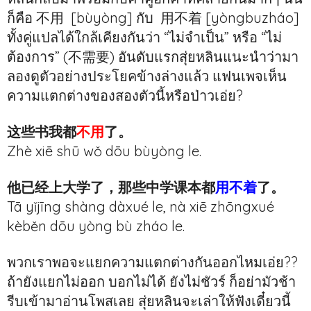
ก็คือ 不用 [bùyòng] กับ 用不着 [yòngbuzháo]
ทั้งคู่แปลได้ใกล้เคียงกันว่า “ไม่จำเป็น” หรือ “ไม่
ต้องการ” (不需要) อันดับแรกสุ่ยหลินแนะนำว่ามา
ลองดูตัวอย่างประโยคข้างล่างแล้ว แฟนเพจเห็น
ความแตกต่างของสองตัวนี้หรือป่าวเอ่ย?
这些书我都
不用
了。
Zhè xiē shū wǒ dōu bùyòng le.
他已经上大学了，那些中学课本都
用不着
了。
Tā yǐjīng shàng dàxué le, nà xiē zhōngxué
kèběn dōu yòng bù zháo le.
พวกเราพอจะแยกความแตกต่างกันออกไหมเอ่ย??
ถ้ายังแยกไม่ออก บอกไม่ได้ ยังไม่ชัวร์ ก็อย่ามัวช้า
รีบเข้ามาอ่านโพสเลย สุ่ยหลินจะเล่าให้ฟังเดี๋ยวนี้