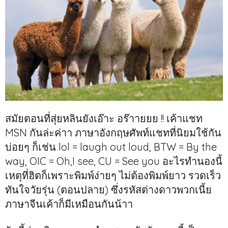
สมัยตอนที่สุ่ยหลินยังเอ๊าะ อร๊าายยย !! เค้าแชท
MSN กันล่ะค่าา ภาษาอังกฤษศัพท์แชทที่นิยมใช้กัน
บ่อยๆ ก็เช่น lol = laugh out loud, BTW = By the
way, OIC = Oh,I see, CU = See you อะไรทำนองนี้
เหตุที่ฮิตก็เพราะพิมพ์ง่ายๆ ไม่ต้องพิมพ์ยาว รวดเร็ว
ทันใจวัยรุ่น (ตอนปลาย) ซึ่งรหัสต่างดาวพวกเนี้ย
ภาษาจีนเค้าก็มีเหมือนกันน้าา