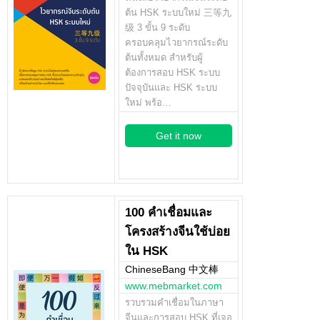
ต้น HSK ระบบใหม่ 三等九
级 3 ขั้น 9 ระดับ
ครอบคลุมไวยากรณ์ระดับ
ต้นทั้งหมด สำหรับผู้
ต้องการสอบ HSK ระบบ
ปัจจุบันและ HSK ระบบ
ใหม่ พร้อ…
Get it now
100 คำเชื่อมและ
โครงสร้างจีนใช้บ่อย
ใน HSK
ChineseBang 中文棒
www.mebmarket.com
รวบรวมคำเชื่อมในภาษา
จีนและการสอบ HSK ที่เจอ