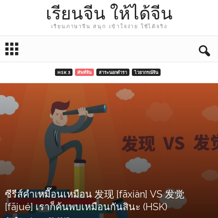
เรียนจีน ให้ได้จีน
เรียนภาษาจีน สนุก เข้าใจง่าย ใช้ได้จริง
HSK 3
ศัพท์จีน
สาระนอกตำรา
ไวยากรณ์จีน
ซีรีส์คำเหมื๊อนเหมือน 发现 [fāxiàn] VS 发觉
[fājué] เราก็ค้นพบเหมือนกันสินะ (HSK)