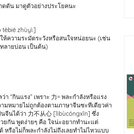
กดดัน มาดูตัวอย่างประโยคนะ
。
 tèbié zhùyì.]
้องให้ความระมัดระวังหรือสนใจหน่อยนะ (เช่น
ทลายบ่อน เป็นต้น)
ลว่า “กินแรง” เพราะ 力= พละกำลังหรือแรง
ความหมายไม่ถูกต้องตามภาษาจีนซะทีเดียวค่า
นจีนได้ว่า 力不从心 [lìbùcóngxīn] ซึ่ง
วยกัน พูดง่ายๆ คือ ใจน่ะอยากทำนะแต่
้ หรือไม่ก็พละกำลังไม่ถึงเลยทำไม่ไหวแบบ