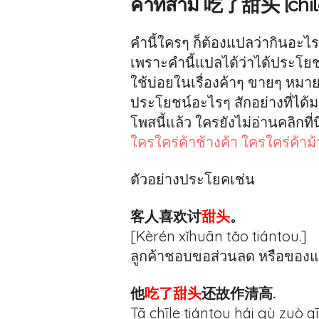
คำที่สาม 吃了甜头 [chīle
คำนี้ใครๆ ก็ต้องแปลว่ากินอะไ
เพราะคำนี้แปลได้ว่าได้ประโยช
ใช้บ่อยในเรื่องค้าๆ ขายๆ หม
ประโยชน์อะไรๆ สักอย่างที่ได้มา 
โพสนี้แล้ว ใครยังไม่อ่านคลิกที่น
ใครใคร่ค้าช้างค้า ใครใคร่ค้าม้
ตัวอย่างประโยคเช่น
客人喜欢讨
甜头
。
[Kèrén xǐhuān tǎo tiántou.]
ลูกค้าชอบขอส่วนลด หรือของ
他
吃了甜头
还故作清高.
Tā chīle tiántou hái gù zuò 