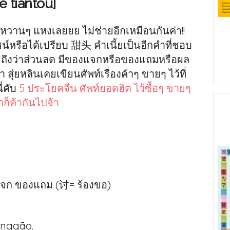
 tiántou]
รหวานๆ แหงเลยยย ไม่ช่ายอีกเหมือนกันค่า!!
น์หรือได้เปรียบ 甜头 คำเนี้ยเป็นอีกคำที่ชอบ
ายถึงว่าส่วนลด มีของแจกหรือของแถมหรือผล
สุ่ยหลินเคยเขียนศัพท์เรื่องค้าๆ ขายๆ ไว้ที่
ี่คับ
5 ประโยคจีน ศัพท์ยอดฮิต ไว้ซื้อๆ ขายๆ
าก็ค้ากันไปจ้า
แจก ของแถม (讨= ร้องขอ)
qīnggāo.