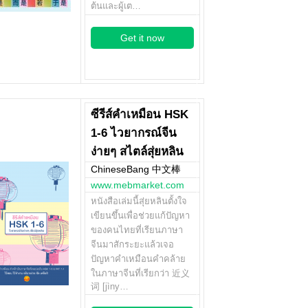
ต้นและผู้เต…
Get it now
ซีรีส์คำเหมือน HSK
1-6 ไวยากรณ์จีน
ง่ายๆ สไตล์สุ่ยหลิน
ChineseBang 中文棒
www.mebmarket.com
หนังสือเล่มนี้สุ่ยหลินตั้งใจ
เขียนขึ้นเพื่อช่วยแก้ปัญหา
ของคนไทยที่เรียนภาษา
จีนมาสักระยะแล้วเจอ
ปัญหาคำเหมือนคำคล้าย
ในภาษาจีนที่เรียกว่า 近义
词 [jìny…