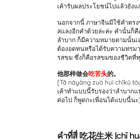
เค้ารับผลประโยชน์ไปแล้วยังแ
นอกจากนี้ ภาษาจีนมีใช้คำตรงข
สแลงอีกคำด้วยล่ะค่ะ คำนั้นก
ลำบาก ก็มีความหมายตามนั้นเลย
ต้องอดทนหรือได้รับความทรมาน
รสขม ซึ่งก็คือรสขมของชีวิตที
他那样做会
吃苦头
的。
[Tā nàyàng zuò huì chīkǔ tóu
เค้าทำแบบนี้รับรองว่าลำบากแน่
ต่อไป ก็พูดกะเพื่อนได้แบบนี้นะ
คำที่สี่ 吃花生米 [chī h