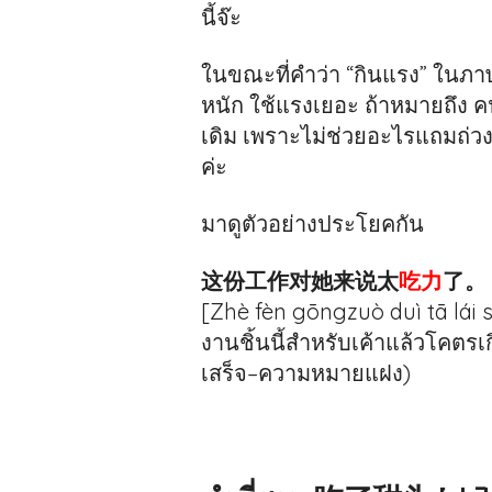
นี้จ๊ะ
ในขณะที่คำว่า “กินแรง” ในภาษา
หนัก ใช้แรงเยอะ ถ้าหมายถึง คน
เดิม เพราะไม่ช่วยอะไรแถมถ่ว
ค่ะ
มาดูตัวอย่างประโยคกัน
这份工作对她来说太
吃力
了。
[Zhè fèn gōngzuò duì tā lái sh
งานชิ้นนี้สำหรับเค้าแล้วโคต
เสร็จ–ความหมายแฝง)