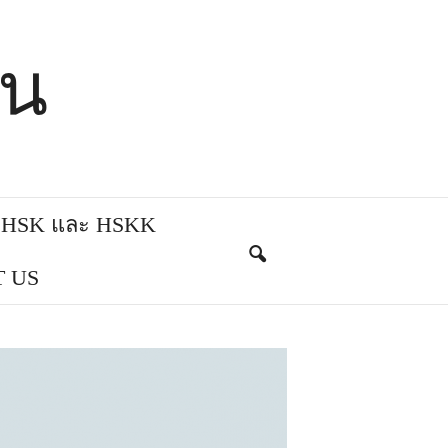
ีน
บ HSK และ HSKK
 US