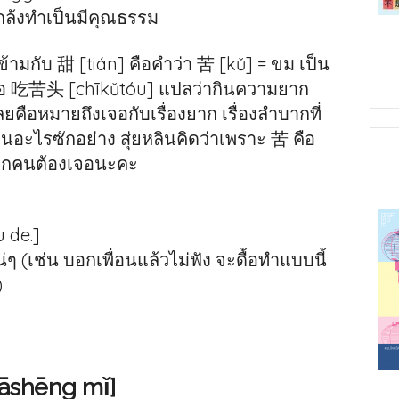
กล้งทำเป็นมีคุณธรรม
้ามกับ 甜 [tián] คือคำว่า 苦 [kǔ] = ขม เป็น
็คือ 吃苦头 [chīkǔtóu] แปลว่ากินความยาก
คือหมายถึงเจอกับเรื่องยาก เรื่องลำบากที่
อะไรซักอย่าง สุ่ยหลินคิดว่าเพราะ 苦 คือ
่ทุกคนต้องเจอนะคะ
 de.]
ๆ (เช่น บอกเพื่อนแล้วไม่ฟัง จะดื้อทำแบบนี้
)
uāshēng mǐ]