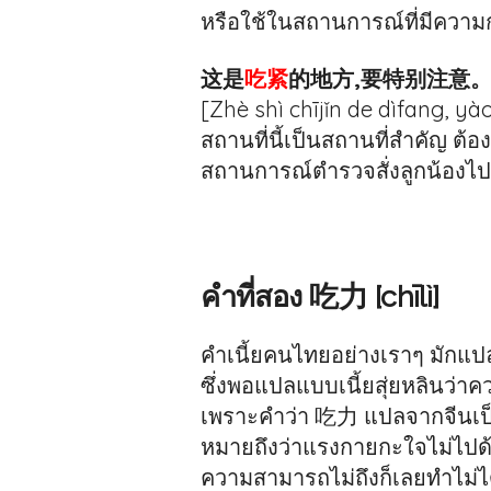
หรือใช้ในสถานการณ์ที่มีความ
这是
吃紧
的地方,要特别注意
[Zhè shì chījǐn de dìfang, yào
สถานที่นี้เป็นสถานที่สำคัญ ต
สถานการณ์ตำรวจสั่งลูกน้องไป
คำที่สอง 吃力 [chīlì]
คำเนี้ยคนไทยอย่างเราๆ มักแป
ซึ่งพอแปลแบบเนี้ยสุ่ยหลินว่า
เพราะคำว่า 吃力 แปลจากจีนเป็
หมายถึงว่าแรงกายกะใจไม่ไปด้
ความสามารถไม่ถึงก็เลยทำไม่ได