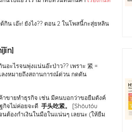
่ได้กิน เอ๊ะ! ยังไง?? ตอน 2 ในโพสนี้กะสุ่ยหลิน
jǐn]
กินอะไรจนพุ่งแน่นอ๊ะป่าว?? เพราะ 紧 =
นสแลงหมายถึงสถานการณ์ด่วน กดดัน
รค้าขายทำธุรกิจ เช่น มีคนบอกว่าขอยืมตังค์
ฐกิจไม่ค่อยจะดี
手头吃紧。
[Shǒutóu
น จนต้องกำเงินในมือในแน่นๆ เลยนะ (ให้ยืม