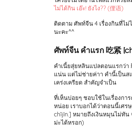
ไม่ได้กิน เอ๊ะ! ยังไง?? (俚语)
ติดตาม ศัพท์จีน 4 เรื่องกินที่ไม
นะคะ^^
ศัพท์จีน คำแรก 吃紧 [chī
คำเนี้ยสุ่ยหลินแปลตอนแรกว่า 
แน่น แต่ไม่ช่ายค่าา คำนี้เป็
เคร่งเครียด สำคัญจำเป็น
ที่เห็นบ่อยๆ ชอบใช้ในเรื่องกา
หน่อย เราบอกได้ว่าตอนนี้เศรษ
chījǐn.] หมายถึงเงินหมุนไม่ทั
ม่ะได้หรอก)