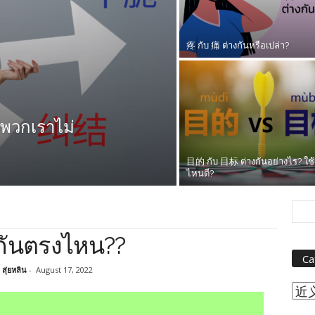
疼 กับ 痛 ต่างกันหรือเปล่า?
่พวกเราไม่
目的 กับ 目标 ต่างกันอย่างไร? ใช
ไหนดี?
ันตรงไหน??
Ca
สุ่ยหลิน
-
August 17, 2022
Cat