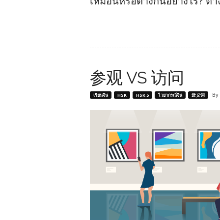
เหมือนหรือต่างกันอย่างไร? ต่
参观 VS 访问
By
เรียนจีน
HSK
HSK 5
ไวยากรณ์จีน
近义词