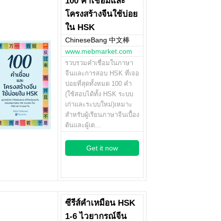
100 คำเชื่อมและ
โครงสร้างจีนใช้บ่อย
ใน HSK
ChineseBang 中文棒
www.mebmarket.com
รวบรวมคำเชื่อมในภาษา
จีนและการสอบ HSK ที่เจอ
บ่อยที่สุดทั้งหมด 100 คำ
(ใช้สอบได้ทั้ง HSK ระบบ
เก่าและระบบใหม่)เหมาะ
สำหรับผู้เรียนภาษาจีนเบื้อง
ต้นและผู้เต…
Get it now
ซีรีส์คำเหมือน HSK
1-6 ไวยากรณ์จีน