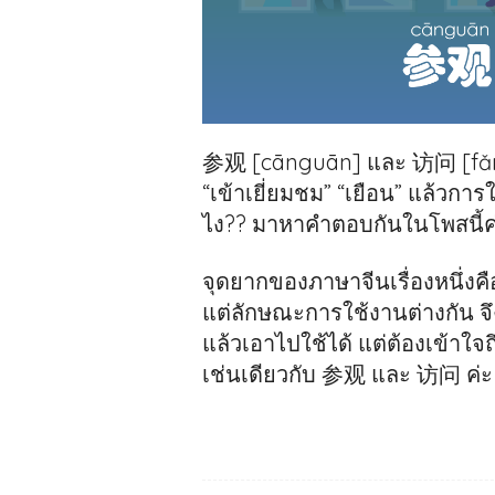
参观 [cānguān] และ 访问 [fǎngw
“เข้าเยี่ยมชม” “เยือน” แล้วการ
ไง?? มาหาคำตอบกันในโพสนี้ค
จุดยากของภาษาจีนเรื่องหนึ่งค
แต่ลักษณะการใช้งานต่างกัน จ
แล้วเอาไปใช้ได้ แต่ต้องเข้าใจ
เช่นเดียวกับ 参观 และ 访问 ค่ะ