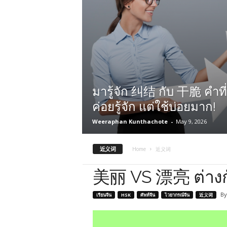
มารู้จัก 纠结 กับ 干脆 คำที
ค่อยรู้จัก แต่ใช้บ่อยมาก!
Weeraphan Kunthachote
-
May 9, 2026
近义词
Home
近义词
美丽 VS 漂亮 ต่างก
By
เรียนจีน
HSK
ศัพท์จีน
ไวยากรณ์จีน
近义词