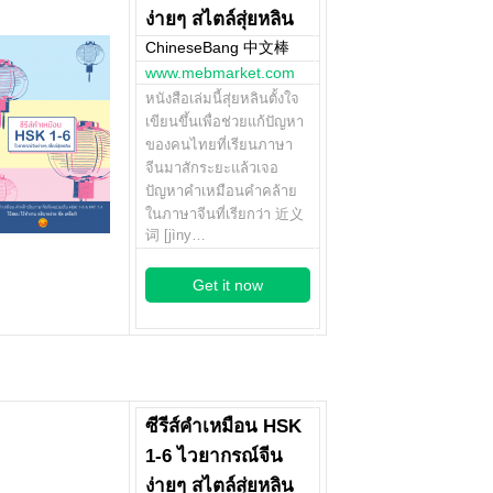
ง่ายๆ สไตล์สุ่ยหลิน
ChineseBang 中文棒
www.mebmarket.com
หนังสือเล่มนี้สุ่ยหลินตั้งใจ
เขียนขึ้นเพื่อช่วยแก้ปัญหา
ของคนไทยที่เรียนภาษา
จีนมาสักระยะแล้วเจอ
ปัญหาคำเหมือนคำคล้าย
ในภาษาจีนที่เรียกว่า 近义
词 [jìny…
Get it now
ซีรีส์คำเหมือน HSK
1-6 ไวยากรณ์จีน
ง่ายๆ สไตล์สุ่ยหลิน