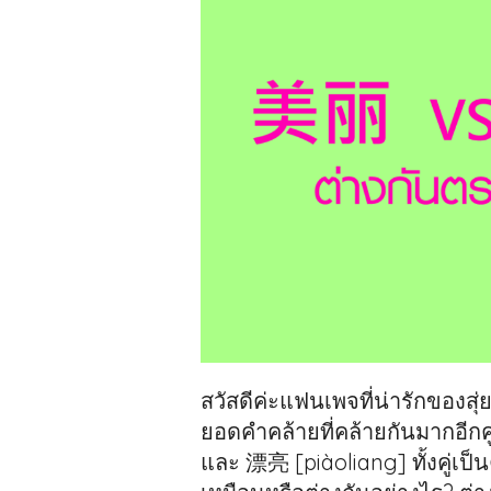
สวัสดีค่ะแฟนเพจที่น่ารักของส
ยอดคำคล้ายที่คล้ายกันมากอีกคู
และ 漂亮 [piàoliang] ทั้งคู่เป