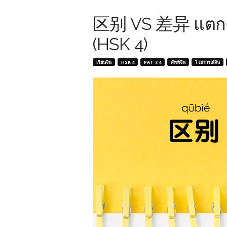
区别 VS 差异 แตกต่า
(HSK 4)
เรียนจีน
HSK 4
PAT 7.4
ศัพท์จีน
ไวยากรณ์จีน