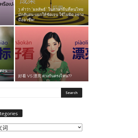
3 คำว่า “ผลลัพธ์” ในภาษาจีนที่คนไทย
มักสับสน แยกให้ชัดเจน ใช้ไม่ผิด อย่าง
มืออาชีพ!
้ตอน
好看 VS 漂亮 ต่างกันตรงไหน??
tegories
egories