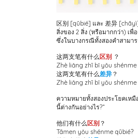
区别 [qūbié] และ 差异 [chāyì] 
สิ่งของ 2 สิ่ง (หรือมากกว่า) เพ
ซึ่งในบางกรณีทั้งสองคำสามาร
这两支笔有什么
区别
？
Zhè liǎng zhī bǐ yǒu shénme
这两支笔有什么
差异
？
Zhè liǎng zhī bǐ yǒu shénme
ความหมายทั้งสองประโยคเหมือน
นี้ต่างกันอย่างไร?”
他们有什么
区别
？
Tāmen yǒu shénme qūbié?