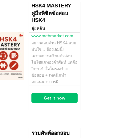
HSK4 MASTERY
คู่มือพิชิตข้อสอบ
HSK4
สุ่ยหลิน
www.mebmarket.com
อยากสอบผ่าน HSK4 แบบ
มั่นใจ… ต้องเล่มนี้!
เพราะการเตรียมตัวสอบ
ไม่ใช่แค่ท่องคำศัพท์ แต่คือ
“การเข้าใจโครงสร้าง
ข้อสอบ + เทคนิคทำ
คะแนน + การฝึ…
Get it now
รวมศัพท์ออกสอบ