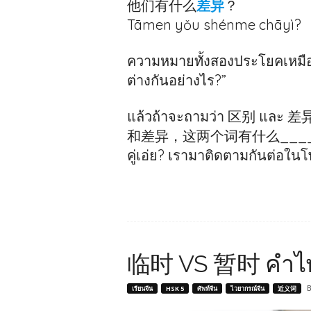
他们有什么
差异
？
Tāmen yǒu shénme chāyì?
ความหมายทั้งสองประโยคเหมือ
ต่างกันอย่างไร?”
แล้วถ้าจะถามว่า 区别 และ 差异 
和差异，这两个词有什么____？ ตรงที่เ
คู่เอ่ย? เรามาติดตามกันต่อในโพ
临时 VS 暂时 คำไหน
B
เรียนจีน
HSK 5
ศัพท์จีน
ไวยากรณ์จีน
近义词