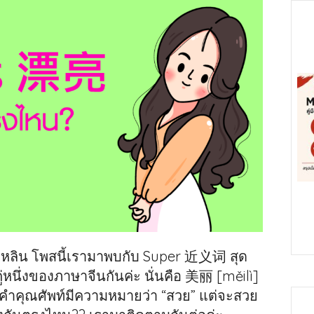
ุ่ยหลิน โพสนี้เรามาพบกับ Super 近义词 สุด
่หนึ่งของภาษาจีนกันค่ะ นั่นคือ 美丽 [měilì]
็นคำคุณศัพท์มีความหมายว่า “สวย” แต่จะสวย