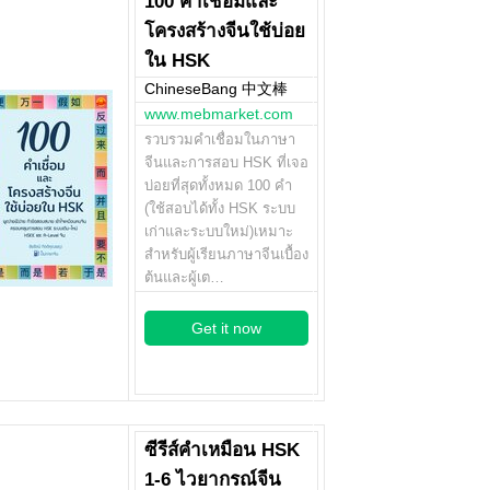
100 คำเชื่อมและ
โครงสร้างจีนใช้บ่อย
ใน HSK
ChineseBang 中文棒
www.mebmarket.com
รวบรวมคำเชื่อมในภาษา
จีนและการสอบ HSK ที่เจอ
บ่อยที่สุดทั้งหมด 100 คำ
(ใช้สอบได้ทั้ง HSK ระบบ
เก่าและระบบใหม่)เหมาะ
สำหรับผู้เรียนภาษาจีนเบื้อง
ต้นและผู้เต…
Get it now
ซีรีส์คำเหมือน HSK
1-6 ไวยากรณ์จีน