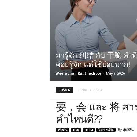
มารู้จัก 纠结 กับ 干脆 คำที
ค่อยรู้จัก แต่ใช้บ่อยมาก!
Weeraphan Kunthachote
-
May 9, 2026
HSK 4
Home
HSK 4
要，会 และ 将 สารพั
คำไหนดี??
By
สุ่ยหลิน
-
เรียนจีน
HSK
HSK 4
ไวยากรณ์จีน