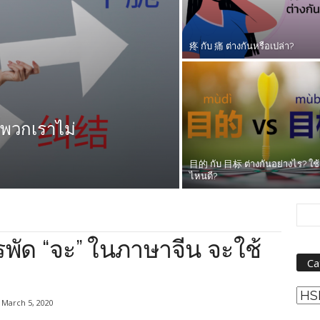
疼 กับ 痛 ต่างกันหรือเปล่า?
่พวกเราไม่
目的 กับ 目标 ต่างกันอย่างไร? ใช
ไหนดี?
ด “จะ” ในภาษาจีน จะใช้
Ca
Cat
March 5, 2020