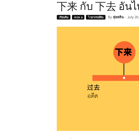
下来 กับ 下去 อันไ
By
สุ่ยหลิน
-
July 20
เรียนจีน
HSK 4
ไวยากรณ์จีน