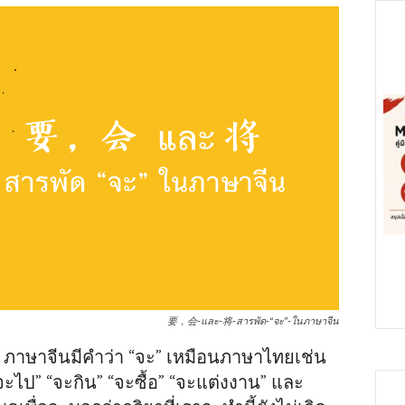
要，会-และ-将-สารพัด-“จะ”-ในภาษาจีน
^ ภาษาจีนมีคำว่า “จะ” เหมือนภาษาไทยเช่น
จะไป” “จะกิน” “จะซื้อ” “จะแต่งงาน” และ