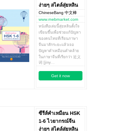
ง่ายๆ สไตล์สุ่ยหลิน
ChineseBang 中文棒
www.mebmarket.com
หนังสือเล่มนี้สุ่ยหลินตั้งใจ
เขียนขึ้นเพื่อช่วยแก้ปัญหา
ของคนไทยที่เรียนภาษา
จีนมาสักระยะแล้วเจอ
ปัญหาคำเหมือนคำคล้าย
ในภาษาจีนที่เรียกว่า 近义
词 [jìny…
Get it now
ซีรีส์คำเหมือน HSK
1-6 ไวยากรณ์จีน
ง่ายๆ สไตล์สุ่ยหลิน