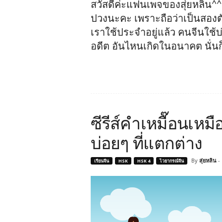
สวัสดีค่ะแฟนเพจของสุ่ยหลิน^^
ปวงนะคะ เพราะถือว่าเป็นสองตัวท
เราใช้ประจำอยู่แล้ว คนจีนใช้
อดีต อันไหนเกิดในอนาคต นั่
ซีรีส์คำเหมื๊อนเ
บ่อยๆ ที่แตกต่าง
By
สุ่ยหลิน
-
เรียนจีน
HSK
HSK 4
ไวยากรณ์จีน