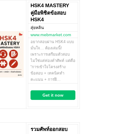
HSK4 MASTERY
คู่มือพิชิตข้อสอบ
HSK4
สุ่ยหลิน
www.mebmarket.com
อยากสอบผ่าน HSK4 แบบ
มั่นใจ… ต้องเล่มนี้!
เพราะการเตรียมตัวสอบ
ไม่ใช่แค่ท่องคำศัพท์ แต่คือ
“การเข้าใจโครงสร้าง
ข้อสอบ + เทคนิคทำ
คะแนน + การฝึ…
Get it now
รวมศัพท์ออกสอบ