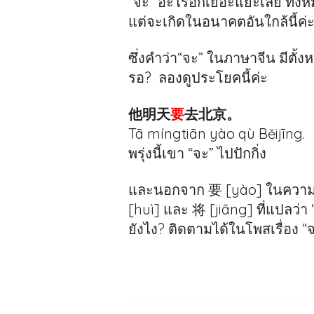
“จะ” อะไรอีกเยอะแยะเลย ทั้งหมด
แต่จะเกิดในอนาคตอันใกล้นี้ค่
ซึ่งคำว่า“จะ” ในภาษาจีน มีตั
รอ? ลองดูประโยคนี้ค่ะ
他明天
要
去北京。
Tā míngtiān yào qù Běijīng.
พรุ่งนี้เขา “จะ” ไปปักกิ่ง
และนอกจาก 要 [yào] ในความหม
[huì] และ 将 [jiāng] ที่แปลว่า 
ยังไง? ติดตามได้ในโพสเรื่อง “