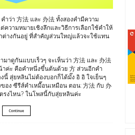
^^ คำว่า 方法 และ 办法 ทั้งสองคำมีความ
 แต่ความหมายเชิงลึกและวิธีการเลือกใช้คำให้
่างกันอยู่ ที่สำคัญส่วนใหญ่แล้วจะใช้แทน
ถ้ามาดูกันแบบเร็วๆ จะเห็นว่า 方法 และ 办法
น้าค่ะ คือคำหนึ่งขึ้นต้นด้วย 方 ส่วนอีกคำ
ี้ สุ่ยหลินไม่ต้องบอกก็ได้มั๊ง อิ อิ ใจเย็นๆ
ของ ซีรีส์คำเหมื๊อนเหมือน ตอน: 方法 กับ 办
ตรงไหน? ในโพสนี้กับสุ่ยหลินค่ะ
Continue