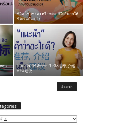
ชีวิต โชคชะตา หรือชะตาชีวิต? แยกให้
ชัดเจนกันเถอะ!
้ตอน
“แนะนำ” ใช้คำว่าอะไรดี? 推荐, 介绍
หรือ 建议
tegories
egories