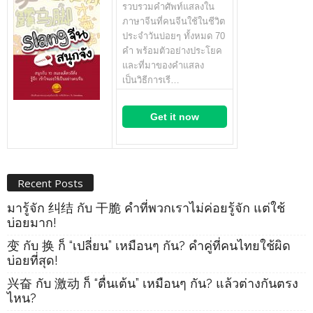
รวบรวมคำศัพท์แสลงใน
ภาษาจีนที่คนจีนใช้ในชีวิต
ประจำวันบ่อยๆ ทั้งหมด 70
คำ พร้อมตัวอย่างประโยค
และที่มาของคำแสลง
เป็นวิธีการเรี…
Get it now
Recent Posts
มารู้จัก 纠结 กับ 干脆 คำที่พวกเราไม่ค่อยรู้จัก แต่ใช้
บ่อยมาก!
变 กับ 换 ก็ “เปลี่ยน” เหมือนๆ กัน? คำคู่ที่คนไทยใช้ผิด
บ่อยที่สุด!
兴奋 กับ 激动 ก็ “ตื่นเต้น” เหมือนๆ กัน? แล้วต่างกันตรง
ไหน?