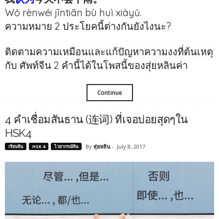
Wǒ rènwéi jīntiān bù huì xiàyǔ.
ความหมาย 2 ประโยคนี้ต่างกันยังไงนะ?
ติดตามความเหมือนและแก้ปัญหาความงงที่ต้นเหตุ
กับ ศัพท์จีน 2 คำนี้ได้ในโพสนี้ของสุ่ยหลินค่า
Continue
4 คำเชื่อมสันธาน (连词) ที่เจอบ่อยสุดๆใน
HSK4
By
สุ่ยหลิน
-
July 8, 2017
เรียนจีน
HSK 4
ไวยากรณ์จีน