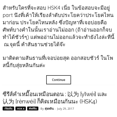
สำหรับใครที่จะสอบ HSK4 เนี่ย ในข้อสอบจะมีอยู่
part นึงที่เค้าให้เรียงลำดับประโยคว่าประโยคไหน
มาก่อน ประโยคไหนหลัง ซึ่งปัญหาที่เจอบ่อยคือ
ศัพท์บางคำในนั้นเราอ่านไม่ออก (ถ้าอ่านออกก็จบ
ทำได้ชัวร์ๆ) แต่พออ่านไม่ออกแล้วจะทำยังไงล่ะทีนี้
ณ.จุดนี้ คำสันธานช่วยได้จ๊ะ
มาติดตามสันธานที่เจอบ่อยสุด ออกสอบชัวร์ ในโพ
สนี้กับสุ่ยหลินกันค่ะ
Continue
ซีรีส์คำเหมื๊อนเหมือนตอน : 以为 [yǐwéi] และ
认为 [rènwéi] ก็คิดเหมือนกันนะ (HSK4)
By
สุ่ยหลิน
-
July 29, 2017
เรียนจีน
HSK 4
ศัพท์จีน