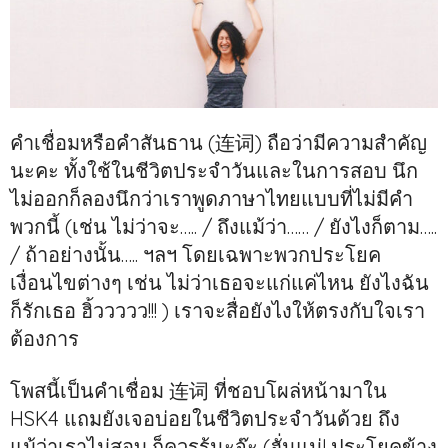
คำเชื่อมหรือคำสันธาน (连词) ถือว่ามีความสำคัญ
นะคะ ทั้งใช้ในชีวิตประจำวันและในการสอบ นึก
ไม่ออกก็ลองนึกว่าเราพูดภาษาไทยแบบที่ไม่มีคำ
พวกนี้ (เช่น ไม่ว่าจะ….. / ถึงแม้ว่า…… / ยังไงก็ตาม…..
/ ถ้าอย่างนั้น….. ฯลฯ โดยเฉพาะพวกประโยค
เงื่อนไขต่างๆ เช่น ไม่ว่าเธอจะแก่แค่ไหน ยังไงฉัน
ก็รักเธอ ฮิ้ววววว!!! ) เราจะสื่อยังไงให้ตรงกับใจเรา
ต้องการ
โพสนี้เป็นคำเชื่อม 连词 ที่ชอบโผล่หน้ามาใน
HSK4 แถมยังเจอบ่อยในชีวิตประจำวันด้วย ถึง
แม้ว่าเราไม่สอบ ก็ควรรู้นะจ๊ะ (ฮั่นแน่! ประโยคข้าง