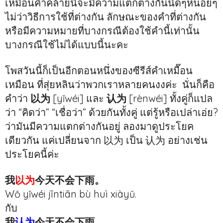
เหมือนคำคล้ายนี้จะมีความแตกต่างกันนิดๆหน่อยๆ
ไม่ว่าวิธีการใช้ที่ต่างกัน ลักษณะของคำที่ต่างกัน
หรือมีความหมายที่บางกรณีต้องใช้คำนี้เท่านั้น
บางกรณีใช้ไม่ได้แบบนี้นะคะ
โพสวันนี้ก็เป็นอีกตอนหนึ่งของซีรีส์คำเหมื๊อน
เหมือน ที่สุ่ยหลินว่าพวกเราหลายคนงงค่ะ นั่นก็คือ
คำว่า
以为
[yǐwéi] และ
认为
[rènwéi] ทั้งคู่ก็แปล
ว่า “คิดว่า” “เชื่อว่า” ด้วยกันทั้งคู่ แต่รู้หรือเปล่าเอ่ย?
ว่ามันมีความแตกต่างกันอยู่ ลองมาดูประโยค
เดียวกัน แค่เปลี่ยนจาก 以为 เป็น 认为 อย่างเช่น
ประโยคนี้ค่ะ
我
以为
今天不会下雨。
Wǒ yǐwéi jīntiān bù huì xiàyǔ.
กับ
我
认为
今天不会下雨。