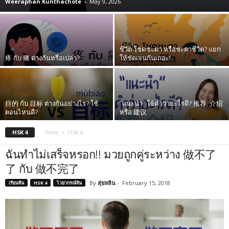
Weeraphan Kunthachote
-
May 9, 2026
ชีวิต โชคชะตา หรือชะตาชีวิต? แยก
疼 กับ 痛 ต่างกันหรือเปล่า?
ให้ชัดเจนกันเถอะ!
目的 กับ 目标 ต่างกันอย่างไร? ใช้
“แนะนำ” ใช้คำว่าอะไรดี? 推荐, 介绍
ตอนไหนดี?
หรือ 建议
HSK 4
Home
HSK 4
ฉันทำไม่เสร็จหรอก!! มวยถูกคู่ระหว่าง 做不了
了 กับ 做不完了
By
สุ่ยหลิน
-
February 15, 2018
เรียนจีน
HSK 4
ไวยากรณ์จีน