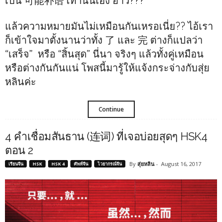
เป็น 可能补语 เท่านั้นเอง อ่าว???
แล้วความหมายมันไม่เหมือนกันเหรอเนี่ย?? ไอ้เรา
ก็เข้าใจมาตั้งนานว่าทั้ง 了 และ 完 ต่างก็แปลว่า
“เสร็จ” หรือ “สิ้นสุด” นี่นา จริงๆ แล้วทั้งคู่เหมือน
หรือต่างกันกันแน่ โพสนี้มารู้ให้แจ้งกระจ่างกับสุ่ย
หลินค่ะ
Continue
4 คำเชื่อมสันธาน (连词) ที่เจอบ่อยสุดๆ HSK4
ตอน 2
By
สุ่ยหลิน
-
August 16, 2017
เรียนจีน
HSK
HSK 4
ศัพท์จีน
ไวยากรณ์จีน