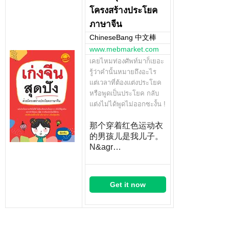
โครงสร้างประโยค
ภาษาจีน
ChineseBang 中文棒
www.mebmarket.com
เคยไหมท่องศัพท์มาก็เยอะ
รู้ว่าคำนั้นหมายถึงอะไร
แต่เวลาที่ต้องแต่งประโยค
หรือพูดเป็นประโยค กลับ
แต่งไม่ได้พูดไม่ออกซะงั้น !
那个穿着红色运动衣
的男孩儿是我儿子。
N&agr…
Get it now