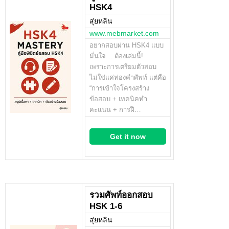
HSK4
สุ่ยหลิน
www.mebmarket.com
อยากสอบผ่าน HSK4 แบบ
มั่นใจ… ต้องเล่มนี้!
เพราะการเตรียมตัวสอบ
ไม่ใช่แค่ท่องคำศัพท์ แต่คือ
“การเข้าใจโครงสร้าง
ข้อสอบ + เทคนิคทำ
คะแนน + การฝึ…
Get it now
รวมศัพท์ออกสอบ
HSK 1-6
สุ่ยหลิน