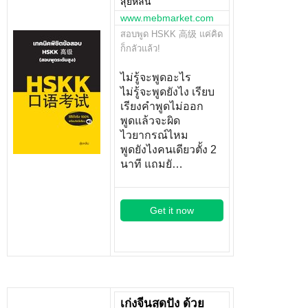
สุ่ยหลิน
www.mebmarket.com
สอบพูด HSKK 高级 แค่คิด
ก็กลัวแล้ว!
ไม่รู้จะพูดอะไร
ไม่รู้จะพูดยังไง เรียบ
เรียงคำพูดไม่ออก
พูดแล้วจะผิด
ไวยากรณ์ไหม
พูดยังไงคนเดียวตั้ง 2
นาที แถมยั…
Get it now
เก่งจีนสุดปัง ด้วย