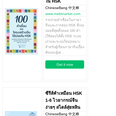
ใน HSK
ChineseBang 中文棒
www.mebmarket.com
รวบรวมคำเชื่อมในภาษา
จีนและการสอบ HSK ที่เจอ
บ่อยที่สุดทั้งหมด 100 คำ
(ใช้สอบได้ทั้ง HSK ระบบ
เก่าและระบบใหม่)เหมาะ
สำหรับผู้เรียนภาษาจีนเบื้อง
ต้นและผู้เต…
Get it now
ซีรีส์คำเหมือน HSK
1-6 ไวยากรณ์จีน
ง่ายๆ สไตล์สุ่ยหลิน
ChineseBang 中文棒