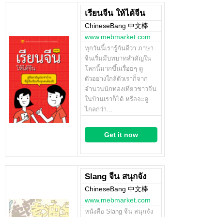
เรียนจีน ให้ได้จีน
ChineseBang 中文棒
www.mebmarket.com
ทุกวันนี้เรารู้กันดีว่า ภาษา
จีนเริ่มมีบทบาทสำคัญใน
โลกนี้มากขึ้นเรื่อยๆ ดู
ตัวอย่างใกล้ตัวเราก็จาก
จำนวนนักท่องเที่ยวชาวจีน
ในบ้านเราก็ได้ หรือจะดู
ไกลกว่า…
Get it now
Slang จีน สนุกจัง
ChineseBang 中文棒
www.mebmarket.com
หนังสือ Slang จีน สนุกจัง