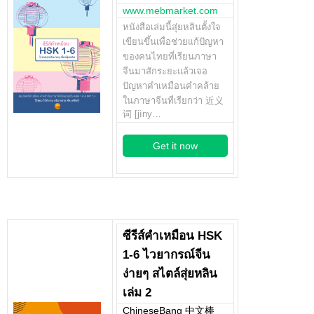
www.mebmarket.com
หนังสือเล่มนี้สุ่ยหลินตั้งใจ
เขียนขึ้นเพื่อช่วยแก้ปัญหา
ของคนไทยที่เรียนภาษา
จีนมาสักระยะแล้วเจอ
ปัญหาคำเหมือนคำคล้าย
ในภาษาจีนที่เรียกว่า 近义
词 [jìny…
Get it now
ซีรีส์คำเหมือน HSK
1-6 ไวยากรณ์จีน
ง่ายๆ สไตล์สุ่ยหลิน
เล่ม 2
ChineseBang 中文棒