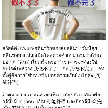
สวัสดีค่ะแฟนเพจที่น่ารักของสุ่ยหลิน^^ วันนี้สุ่ย
หลินขอมาแปลกเปิดโพสด้วยคำถาม ถามว่าถ้าจะ
บอกว่า “ฉันทำไม่เสร็จหรอก” เราควรจะต้องใช้
อะไรดีระหว่าง 我做不了了。กับ 我做不完了。ซึ่ง
ทั้งคู่คือการใช้บทเสริมบอกความเป็นไปได้ค่ะ (可
能补语)
ถ้าดูทางกายภาพแล้วจะเห็นว่ามีจุดที่ต่างกันก็คือ
วลีนึงมี 了 [liǎo] เป็น 可能补语 และอีกวลีนึงมี 完